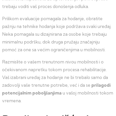
trebaju voditi vaš proces donošenja odluka.
Prilikom evaluacije pomagala za hodanje, obratite
pažnju na tehnike hodanja koje podržava svaki uređaj.
Neka pomagala su dizajnirana za osobe koje trebaju
minimalnu podršku, dok druga pružaju značajniju
pomoć za one sa većim ograničenjima u mobilnosti.
Razmislite o vašem trenutnom nivou mobilnosti i o
očekivanom napretku tokom procesa rehabilitacije.
Vaš izabrani uređaj za hodanje ne bi trebalo samo da
zadovolji vaše trenutne potrebe, već i da se
prilagodi
potencijalnim poboljšanjima
u vašoj mobilnosti tokom
vremena.