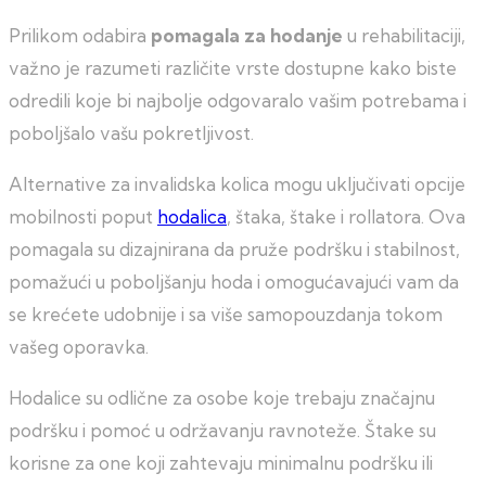
Prilikom odabira
pomagala za hodanje
u rehabilitaciji,
važno je razumeti različite vrste dostupne kako biste
odredili koje bi najbolje odgovaralo vašim potrebama i
poboljšalo vašu pokretljivost.
Alternative za invalidska kolica mogu uključivati opcije
mobilnosti poput
hodalica
, štaka, štake i rollatora. Ova
pomagala su dizajnirana da pruže podršku i stabilnost,
pomažući u poboljšanju hoda i omogućavajući vam da
se krećete udobnije i sa više samopouzdanja tokom
vašeg oporavka.
Hodalice su odlične za osobe koje trebaju značajnu
podršku i pomoć u održavanju ravnoteže. Štake su
korisne za one koji zahtevaju minimalnu podršku ili