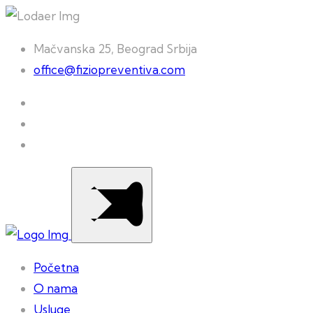
Mačvanska 25, Beograd Srbija
office@fiziopreventiva.com
Početna
O nama
Usluge