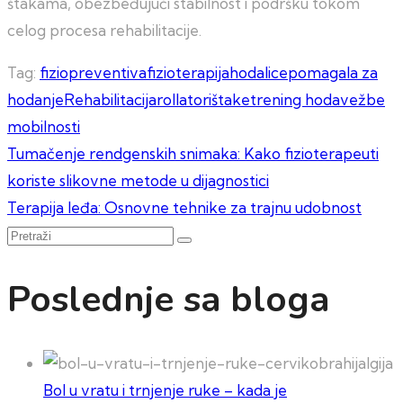
štakama, obezbeđujući stabilnost i podršku tokom
celog procesa rehabilitacije.
Tag:
fiziopreventiva
fizioterapija
hodalice
pomagala za
hodanje
Rehabilitacija
rollatori
štake
trening hoda
vežbe
mobilnosti
Kretanje
Tumačenje rendgenskih snimaka: Kako fizioterapeuti
koriste slikovne metode u dijagnostici
članka
Terapija leđa: Osnovne tehnike za trajnu udobnost
Pretraži
Poslednje sa bloga
Bol u vratu i trnjenje ruke – kada je