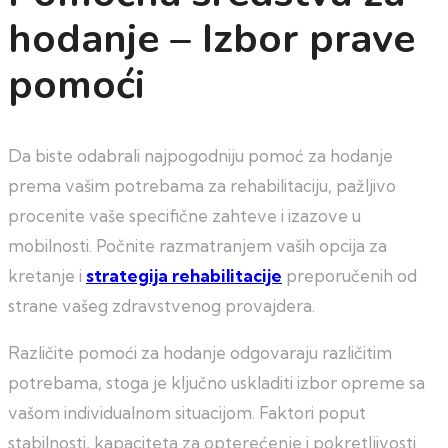
hodanje – Izbor prave
pomoći
Da biste odabrali najpogodniju pomoć za hodanje
prema vašim potrebama za rehabilitaciju, pažljivo
procenite vaše specifične zahteve i izazove u
mobilnosti. Počnite razmatranjem vaših opcija za
kretanje i
strategija rehabilitacije
preporučenih od
strane vašeg zdravstvenog provajdera.
Različite pomoći za hodanje odgovaraju različitim
potrebama, stoga je ključno uskladiti izbor opreme sa
vašom individualnom situacijom. Faktori poput
stabilnosti, kapaciteta za opterećenje i pokretljivosti