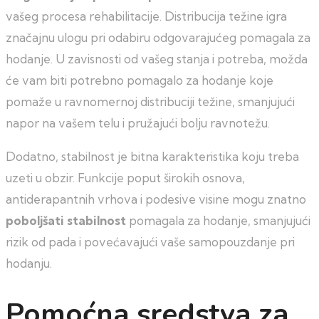
vašeg procesa rehabilitacije. Distribucija težine igra
značajnu ulogu pri odabiru odgovarajućeg pomagala za
hodanje. U zavisnosti od vašeg stanja i potreba, možda
će vam biti potrebno pomagalo za hodanje koje
pomaže u ravnomernoj distribuciji težine, smanjujući
napor na vašem telu i pružajući bolju ravnotežu.
Dodatno, stabilnost je bitna karakteristika koju treba
uzeti u obzir. Funkcije poput širokih osnova,
antiderapantnih vrhova i podesive visine mogu znatno
poboljšati stabilnost
pomagala za hodanje, smanjujući
rizik od pada i povećavajući vaše samopouzdanje pri
hodanju.
Pomoćna sredstva za