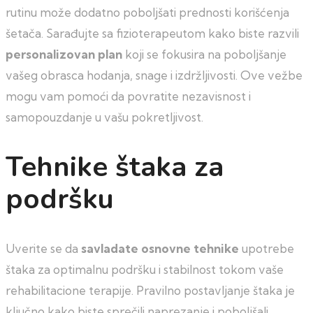
rutinu može dodatno poboljšati prednosti korišćenja
šetača. Sarađujte sa fizioterapeutom kako biste razvili
personalizovan plan
koji se fokusira na poboljšanje
vašeg obrasca hodanja, snage i izdržljivosti. Ove vežbe
mogu vam pomoći da povratite nezavisnost i
samopouzdanje u vašu pokretljivost.
Tehnike štaka za
podršku
Uverite se da
savladate osnovne tehnike
upotrebe
štaka za optimalnu podršku i stabilnost tokom vaše
rehabilitacione terapije. Pravilno postavljanje štaka je
ključno kako biste sprečili naprezanje i poboljšali