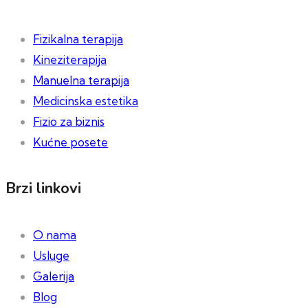
Fizikalna terapija
Kineziterapija
Manuelna terapija
Medicinska estetika
Fizio za biznis
Kućne posete
Brzi linkovi
O nama
Usluge
Galerija
Blog