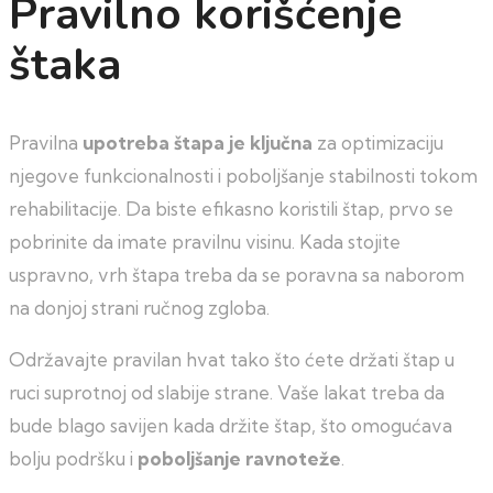
Pravilno korišćenje
štaka
Pravilna
upotreba štapa je ključna
za optimizaciju
njegove funkcionalnosti i poboljšanje stabilnosti tokom
rehabilitacije. Da biste efikasno koristili štap, prvo se
pobrinite da imate pravilnu visinu. Kada stojite
uspravno, vrh štapa treba da se poravna sa naborom
na donjoj strani ručnog zgloba.
Održavajte pravilan hvat tako što ćete držati štap u
ruci suprotnoj od slabije strane. Vaše lakat treba da
bude blago savijen kada držite štap, što omogućava
bolju podršku i
poboljšanje ravnoteže
.