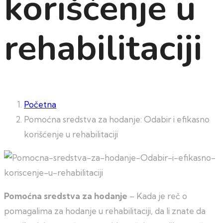
korišćenje u
rehabilitaciji
Početna
Pomoćna sredstva za hodanje: Odabir i efikasno
korišćenje u rehabilitaciji
Pomoćna sredstva za hodanje
– Kada je reč o
pomagalima za hodanje u rehabilitaciji, da li znate da