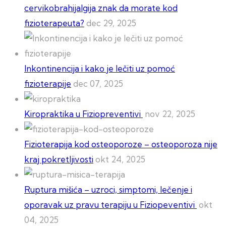
cervikobrahijalgija znak da morate kod
fizioterapeuta?
dec 29, 2025
Inkontinencija i kako je lečiti uz pomoć
fizioterapije
dec 07, 2025
Kiropraktika u Fiziopreventivi
nov 22, 2025
Fizioterapija kod osteoporoze – osteoporoza nije
kraj pokretljivosti
okt 24, 2025
Ruptura mišića – uzroci, simptomi, lečenje i
oporavak uz pravu terapiju u Fiziopeventivi
okt
04, 2025