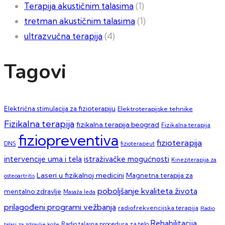
Terapija akustičnim talasima
(1)
tretman akustičnim talasima
(1)
ultrazvučna terapija
(4)
Tagovi
Električna stimulacija za fizioterapiju
Elektroterapijske tehnike
Fizikalna terapija
fizikalna terapija beograd
Fizikalna terapija
fiziopreventiva
fizioterapija
DNS
fizioterapeut
intervencije uma i tela
istraživačke mogućnosti
Kineziterapija za
Laseri u fizikalnoj medicini
Magnetna terapija za
osteoartritis
poboljšanje kvaliteta života
mentalno zdravlje
Masaža leđa
prilagođeni programi vežbanja
radiofrekvencijska terapija
Radio
Rehabilitacija
talasi za zdravlje kože
Radio talasna procedura za telo