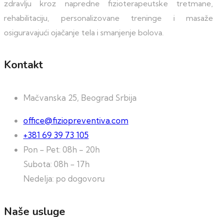
zdravlju kroz napredne fizioterapeutske tretmane,
rehabilitaciju, personalizovane treninge i masaže
osiguravajući ojačanje tela i smanjenje bolova.
Kontakt
Mačvanska 25, Beograd Srbija
office@fiziopreventiva.com
+381 69 39 73 105
Pon - Pet: 08h - 20h
Subota: 08h - 17h
Nedelja: po dogovoru
Naše usluge