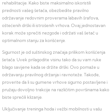
rehabilitacije. Kako biste maksimalno iskoristili
prednosti vašeg šetača, obezbedite pravilno
održavanje redovnim proverama labavih šrafova,
oštećenih drški ili istrošenih vrhova. Ovaj jednostavan
korak može sprečiti nezgode i održati vaš šetač u
optimalnom stanju za korišćenje.
Sigurnost je od suštinskog značaja prilikom korišćenja
šetača. Uvek prilagodite visinu tako da su vam ruke
blago savijene kada se držite drški. Ovo pomaže u
održavanju pravilnog držanja i ravnoteže. Takođe,
proverite da li su gumene vrhove sigurno postavljene i
pružaju dovoljno trakcije na različitim površinama kako
biste sprečili klizanje.
Uključivanje treninga hoda i vežbi mobilnosti u vašu