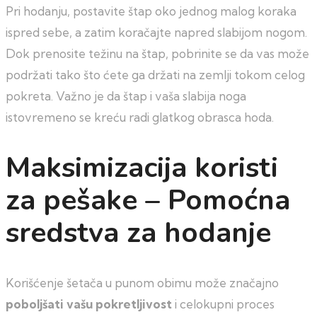
Pri hodanju, postavite štap oko jednog malog koraka
ispred sebe, a zatim koračajte napred slabijom nogom.
Dok prenosite težinu na štap, pobrinite se da vas može
podržati tako što ćete ga držati na zemlji tokom celog
pokreta. Važno je da štap i vaša slabija noga
istovremeno se kreću radi glatkog obrasca hoda.
Maksimizacija koristi
za pešake – Pomoćna
sredstva za hodanje
Korišćenje šetača u punom obimu može značajno
poboljšati vašu pokretljivost
i celokupni proces