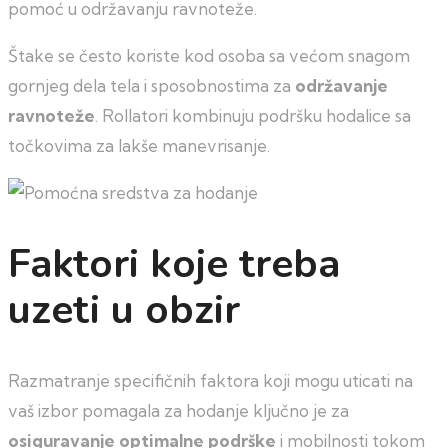
pomoć u održavanju ravnoteže.
Štake se često koriste kod osoba sa većom snagom
gornjeg dela tela i sposobnostima za
održavanje
ravnoteže
. Rollatori kombinuju podršku hodalice sa
točkovima za lakše manevrisanje.
Faktori koje treba
uzeti u obzir
Razmatranje specifičnih faktora koji mogu uticati na
vaš izbor pomagala za hodanje ključno je za
osiguravanje optimalne
podrške
i mobilnosti tokom