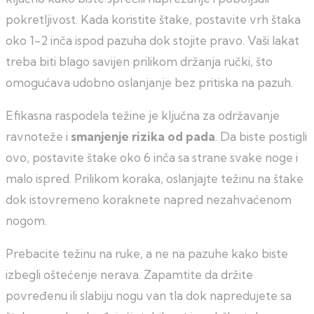
pokretljivost. Kada koristite štake, postavite vrh štaka
oko 1-2 inča ispod pazuha dok stojite pravo. Vaši lakat
treba biti blago savijen prilikom držanja ručki, što
omogućava udobno oslanjanje bez pritiska na pazuh.
Efikasna raspodela težine je ključna za održavanje
ravnoteže i
smanjenje rizika od pada
. Da biste postigli
ovo, postavite štake oko 6 inča sa strane svake noge i
malo ispred. Prilikom koraka, oslanjajte težinu na štake
dok istovremeno koraknete napred nezahvaćenom
nogom.
Prebacite težinu na ruke, a ne na pazuhe kako biste
izbegli oštećenje nerava. Zapamtite da držite
povređenu ili slabiju nogu van tla dok napredujete sa