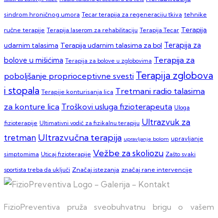
sindrom hroničnog umora
Tecar terapija za regeneraciju tkiva
tehnike
Terapija
ručne terapije
Terapija laserom za rehabilitaciju
Terapija Tecar
Terapija za
Terapija udarnim talasima za bol
udarnim talasima
Terapija za
bolove u mišićima
Terapija za bolove u zglobovima
Terapija zglobova
poboljšanje proprioceptivne svesti
i stopala
Tretmani radio talasima
Terapije konturisanja lica
za konture lica
Troškovi usluga fizioterapeuta
Uloga
Ultrazvuk za
fizioterapije
Ultimativni vodič za fizikalnu terapiju
Ultrazvučna terapija
tretman
upravljanje
upravljanje bolom
Vežbe za skoliozu
simptomima
Zašto svaki
Uticaj fizioterapije
sportista treba da uključi
Značaj istezanja
značaj rane intervencije
FizioPreventiva pruža sveobuhvatnu brigu o vašem