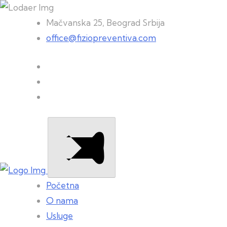
Mačvanska 25, Beograd Srbija
office@fiziopreventiva.com
Početna
O nama
Usluge