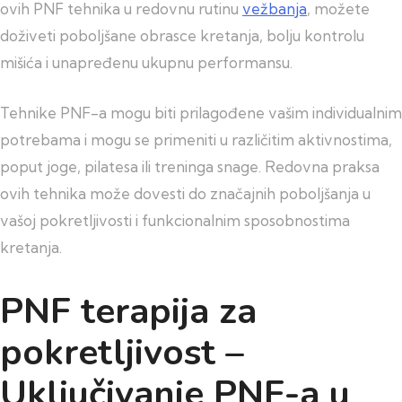
ovih PNF tehnika u redovnu rutinu
vežbanja
, možete
doživeti poboljšane obrasce kretanja, bolju kontrolu
mišića i unapređenu ukupnu performansu.
Tehnike PNF-a mogu biti prilagođene vašim individualnim
potrebama i mogu se primeniti u različitim aktivnostima,
poput joge, pilatesa ili treninga snage. Redovna praksa
ovih tehnika može dovesti do značajnih poboljšanja u
vašoj pokretljivosti i funkcionalnim sposobnostima
kretanja.
PNF terapija za
pokretljivost –
Uključivanje PNF-a u