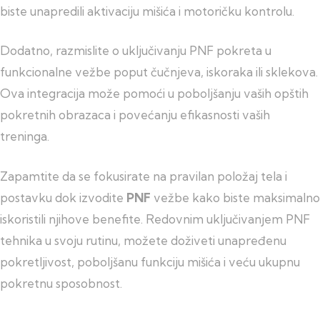
biste unapredili aktivaciju mišića i motoričku kontrolu.
Dodatno, razmislite o uključivanju PNF pokreta u
funkcionalne vežbe poput čučnjeva, iskoraka ili sklekova.
Ova integracija može pomoći u poboljšanju vaših opštih
pokretnih obrazaca i povećanju efikasnosti vaših
treninga.
Zapamtite da se fokusirate na pravilan položaj tela i
postavku dok izvodite
PNF
vežbe kako biste maksimalno
iskoristili njihove benefite. Redovnim uključivanjem PNF
tehnika u svoju rutinu, možete doživeti unapređenu
pokretljivost, poboljšanu funkciju mišića i veću ukupnu
pokretnu sposobnost.