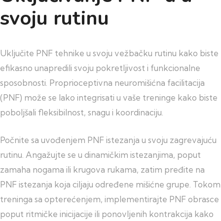
svoju rutinu
Uključite PNF tehnike u svoju vežbačku rutinu kako biste
efikasno unapredili svoju pokretljivost i funkcionalne
sposobnosti. Proprioceptivna neuromišićna facilitacija
(PNF) može se lako integrisati u vaše treninge kako biste
poboljšali fleksibilnost, snagu i koordinaciju.
Počnite sa uvođenjem PNF istezanja u svoju zagrevajuću
rutinu. Angažujte se u dinamičkim istezanjima, poput
zamaha nogama ili krugova rukama, zatim pređite na
PNF istezanja koja ciljaju određene mišićne grupe. Tokom
treninga sa opterećenjem, implementirajte PNF obrasce
poput ritmičke inicijacije ili ponovljenih kontrakcija kako