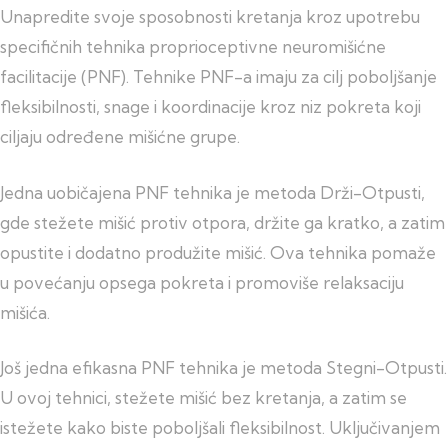
Unapredite svoje sposobnosti kretanja kroz upotrebu
specifičnih tehnika proprioceptivne neuromišićne
facilitacije (PNF). Tehnike PNF-a imaju za cilj poboljšanje
fleksibilnosti, snage i koordinacije kroz niz pokreta koji
ciljaju određene mišićne grupe.
Jedna uobičajena PNF tehnika je metoda Drži-Otpusti,
gde stežete mišić protiv otpora, držite ga kratko, a zatim
opustite i dodatno produžite mišić. Ova tehnika pomaže
u povećanju opsega pokreta i promoviše relaksaciju
mišića.
Još jedna efikasna PNF tehnika je metoda Stegni-Otpusti.
U ovoj tehnici, stežete mišić bez kretanja, a zatim se
istežete kako biste poboljšali fleksibilnost. Uključivanjem