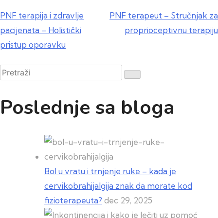
Kretanje
PNF terapija i zdravlje
PNF terapeut – Stručnjak za
pacijenata – Holistički
proprioceptivnu terapiju
članka
pristup oporavku
Pretraži
Poslednje sa bloga
Bol u vratu i trnjenje ruke – kada je
cervikobrahijalgija znak da morate kod
fizioterapeuta?
dec 29, 2025