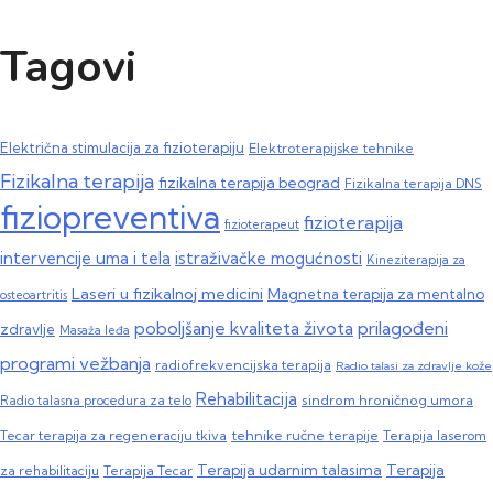
Tagovi
Električna stimulacija za fizioterapiju
Elektroterapijske tehnike
Fizikalna terapija
fizikalna terapija beograd
Fizikalna terapija DNS
fiziopreventiva
fizioterapija
fizioterapeut
intervencije uma i tela
istraživačke mogućnosti
Kineziterapija za
Laseri u fizikalnoj medicini
Magnetna terapija za mentalno
osteoartritis
poboljšanje kvaliteta života
prilagođeni
zdravlje
Masaža leđa
programi vežbanja
radiofrekvencijska terapija
Radio talasi za zdravlje kože
Rehabilitacija
sindrom hroničnog umora
Radio talasna procedura za telo
Tecar terapija za regeneraciju tkiva
tehnike ručne terapije
Terapija laserom
Terapija
Terapija udarnim talasima
za rehabilitaciju
Terapija Tecar