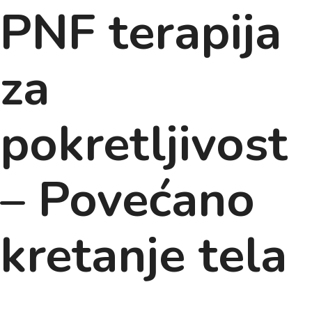
PNF terapija
za
pokretljivost
– Povećano
kretanje tela