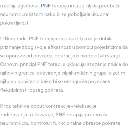
rotacija zglobova,
PNF
terapija ima za cilj da preobuči
neuromišićni sistem kako bi se poboljšala ukupna
pokretljivost.
U Beogradu, PNF terapija za pokretljivost je dobila
priznanje zbog svoje efikasnosti u pomoći pojedincima da
se oporave od povreda, operacija ili neuroloških stanja.
Osnovni principi PNF terapije uključuju istezanje mišića do
njihovih granica, aktiviranje ciljnih mišićnih grupa, a zatim
njihovo opuštanje kako bi se omogućila povećana
fleksibilnost i opseg pokreta.
Kroz tehnike poput kontrakcije-relaksacije i
zadržavanja-relaksacije,
PNF
terapija promoviše
neuromišićnu kontrolu i funkcionalne obrasce pokreta.