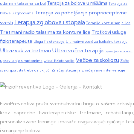
Terapija za bolove u mišićima
udarnim talasima za bol
Terapija za
Terapija za poboljšanje proprioceptivne
bolove u zglobovima
Terapija zglobova i stopala
svesti
Terapije konturisanja lica
Tretmani radio talasima za konture lica
Troškovi usluga
fizioterapeuta
Uloga fizioterapije
Ultimativni vodič za fizikalnu terapiju
Ultrazvučna terapija
Ultrazvuk za tretman
upravljanje bolom
Vežbe za skoliozu
upravljanje simptomima
Zašto
Uticaj fizioterapije
svaki sportista treba da uključi
Značaj istezanja
značaj rane intervencije
FizioPreventiva pruža sveobuhvatnu brigu o vašem zdravlju
kroz napredne fizioterapeutske tretmane, rehabilitaciju,
personalizovane treninge i masaže osiguravajući ojačanje tela
i smanjenje bolova.