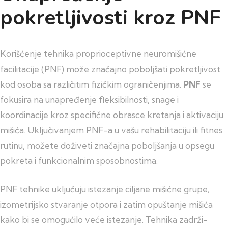
pokretljivosti kroz PNF
Korišćenje tehnika proprioceptivne neuromišićne
facilitacije (PNF) može značajno poboljšati pokretljivost
kod osoba sa različitim fizičkim ograničenjima.
PNF
se
fokusira na unapređenje fleksibilnosti, snage i
koordinacije kroz specifične obrasce kretanja i aktivaciju
mišića. Uključivanjem PNF-a u vašu rehabilitaciju ili fitnes
rutinu, možete doživeti značajna poboljšanja u opsegu
pokreta i funkcionalnim sposobnostima.
PNF tehnike uključuju istezanje ciljane mišićne grupe,
izometrijsko stvaranje otpora i zatim opuštanje mišića
kako bi se omogućilo veće istezanje. Tehnika zadrži-