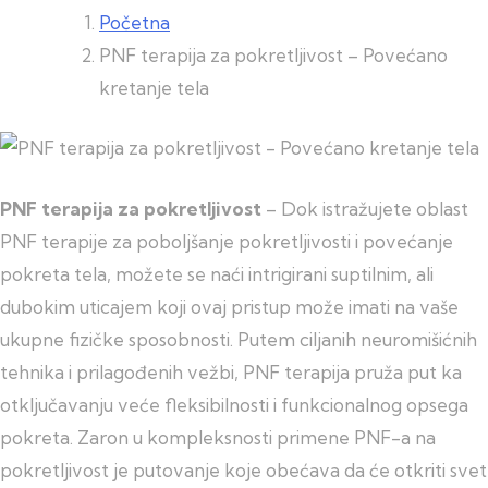
Početna
PNF terapija za pokretljivost – Povećano
kretanje tela
PNF terapija za pokretljivost
– Dok istražujete oblast
PNF terapije za poboljšanje pokretljivosti i povećanje
pokreta tela, možete se naći intrigirani suptilnim, ali
dubokim uticajem koji ovaj pristup može imati na vaše
ukupne fizičke sposobnosti. Putem ciljanih neuromišićnih
tehnika i prilagođenih vežbi, PNF terapija pruža put ka
otključavanju veće fleksibilnosti i funkcionalnog opsega
pokreta. Zaron u kompleksnosti primene PNF-a na
pokretljivost je putovanje koje obećava da će otkriti svet