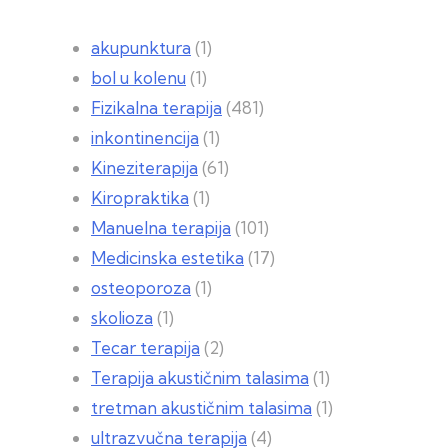
akupunktura
(1)
bol u kolenu
(1)
Fizikalna terapija
(481)
inkontinencija
(1)
Kineziterapija
(61)
Kiropraktika
(1)
Manuelna terapija
(101)
Medicinska estetika
(17)
osteoporoza
(1)
skolioza
(1)
Tecar terapija
(2)
Terapija akustičnim talasima
(1)
tretman akustičnim talasima
(1)
ultrazvučna terapija
(4)