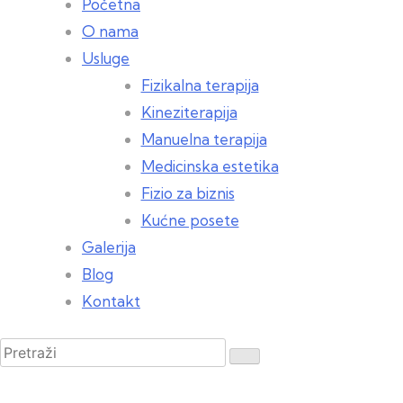
Početna
O nama
Usluge
Fizikalna terapija
Kineziterapija
Manuelna terapija
Medicinska estetika
Fizio za biznis
Kućne posete
Galerija
Blog
Kontakt