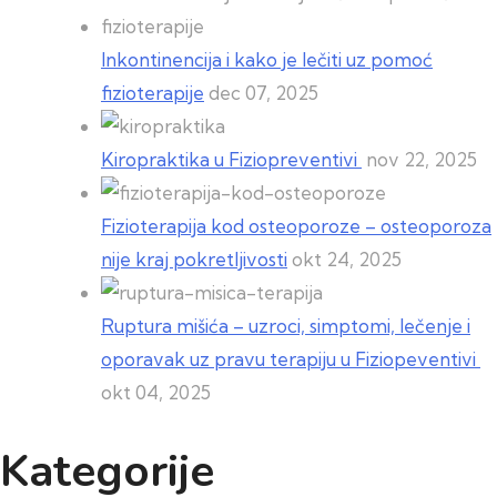
Inkontinencija i kako je lečiti uz pomoć
fizioterapije
dec 07, 2025
Kiropraktika u Fiziopreventivi
nov 22, 2025
Fizioterapija kod osteoporoze – osteoporoza
nije kraj pokretljivosti
okt 24, 2025
Ruptura mišića – uzroci, simptomi, lečenje i
oporavak uz pravu terapiju u Fiziopeventivi
okt 04, 2025
Kategorije