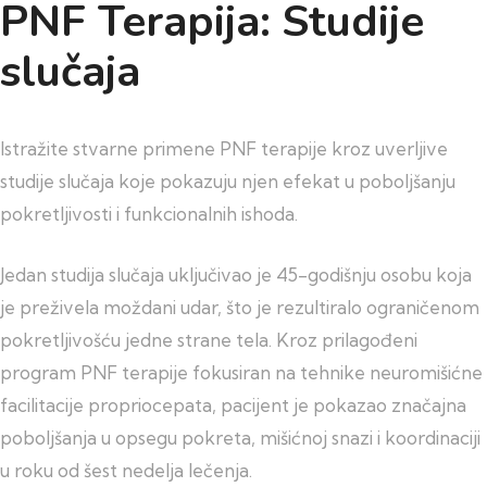
PNF Terapija: Studije
slučaja
Istražite stvarne primene PNF terapije kroz uverljive
studije slučaja koje pokazuju njen efekat u poboljšanju
pokretljivosti i funkcionalnih ishoda.
Jedan studija slučaja uključivao je 45-godišnju osobu koja
je preživela moždani udar, što je rezultiralo ograničenom
pokretljivošću jedne strane tela. Kroz prilagođeni
program PNF terapije fokusiran na tehnike neuromišićne
facilitacije propriocepata, pacijent je pokazao značajna
poboljšanja u opsegu pokreta, mišićnoj snazi i koordinaciji
u roku od šest nedelja lečenja.