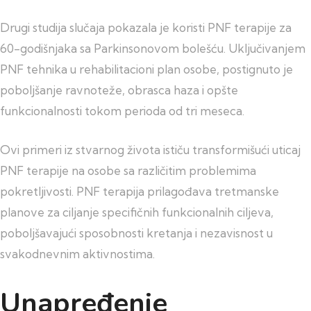
Drugi studija slučaja pokazala je koristi PNF terapije za
60-godišnjaka sa Parkinsonovom bolešću. Uključivanjem
PNF tehnika u rehabilitacioni plan osobe, postignuto je
poboljšanje ravnoteže, obrasca haza i opšte
funkcionalnosti tokom perioda od tri meseca.
Ovi primeri iz stvarnog života ističu transformišući uticaj
PNF terapije na osobe sa različitim problemima
pokretljivosti. PNF terapija prilagođava tretmanske
planove za ciljanje specifičnih funkcionalnih ciljeva,
poboljšavajući sposobnosti kretanja i nezavisnost u
svakodnevnim aktivnostima.
Unapređenje