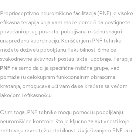
Proprioceptivno neuromišićno facilitacija (PNF) je visoko
efikasna terapija koja vam može pomoći da postignete
povećani opseg pokreta, poboljšanu mišićnu snagu i
unapređenu koordinaciju. Korišćenjem PNF tehnika
možete doživeti poboljšanu fleksibilnost, čime će
svakodnevne aktivnosti postati lakše i udobnije. Terapija
PNF
ne samo da cilja specifične mišićne grupe, već
pomaže i u celokupnim funkcionalnim obrascima
kretanja, omogućavajući vam da se krećete sa većom
lakoćom i efikasnošću.
Osim toga, PNF tehnike mogu pomoći u poboljšanju
neuromišićne kontrole, što je ključno za aktivnosti koje
zahtevaju ravnotežu i stabilnost. Uključivanjem PNF-a u