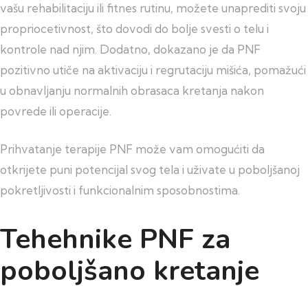
vašu rehabilitaciju ili fitnes rutinu, možete unaprediti svoju
propriocetivnost, što dovodi do bolje svesti o telu i
kontrole nad njim. Dodatno, dokazano je da PNF
pozitivno utiče na aktivaciju i regrutaciju mišića, pomažući
u obnavljanju normalnih obrasaca kretanja nakon
povrede ili operacije.
Prihvatanje terapije PNF može vam omogućiti da
otkrijete puni potencijal svog tela i uživate u poboljšanoj
pokretljivosti i funkcionalnim sposobnostima.
Tehehnike PNF za
poboljšano kretanje