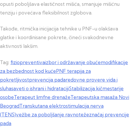
opusti poboljšava elastičnost mišića, smanjuje mišićnu
tenziju i povećava fleksibilnost zglobova.
Takođe, ritmička inicijacija tehnike u PNF-u olakšava
glatke i koordinisane pokrete, čineći svakodnevne
aktivnosti lakšim.
Tag:
fiziopreventiva
izbor i održavanje obuće
modifikacije
za bezbednost kod kuće
PNF terapija za
pokretljivost
prevencija pada
redovne provere vida i
sluha
saveti o ishrani i hidrataciji
Stabilizacija kičme
starije
osobe
Terapeut limfne drenaže
Terapeutska masaža Novi
Beograd
Transkutana elektrostimulacija nerva
(TENS)
vežbe za poboljšanje ravnoteže
značaj prevencije
pada