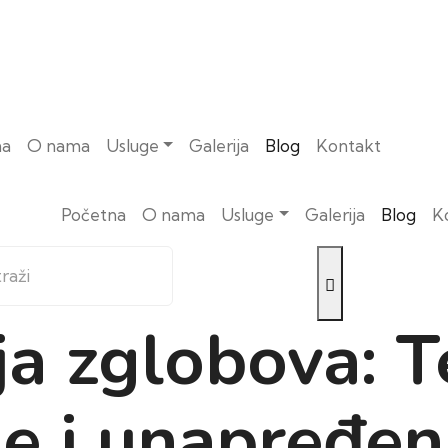
na
O nama
Usluge
Galerija
Blog
Kontakt
Početna
O nama
Usluge
Galerija
Blog
K
ja zglobova: T
e i unapređenj