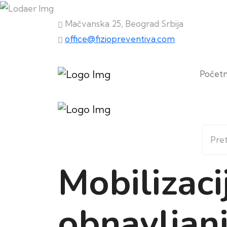
Mačvanska 25, Beograd Srbija
office@fiziopreventiva.com
Počet
Mobilizaci
obnavljanj