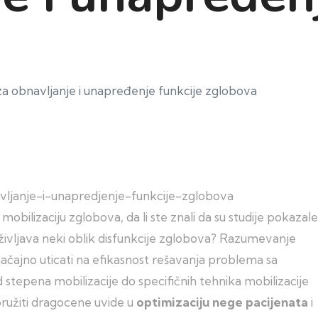
za obnavljanje i unapređenje funkcije zglobova
bilizaciju zglobova, da li ste znali da su studije pokazale
življava neki oblik disfunkcije zglobova? Razumevanje
načajno uticati na efikasnost rešavanja problema sa
 stepena mobilizacije do specifičnih tehnika mobilizacije
ružiti dragocene uvide u
optimizaciju nege pacijenata
i