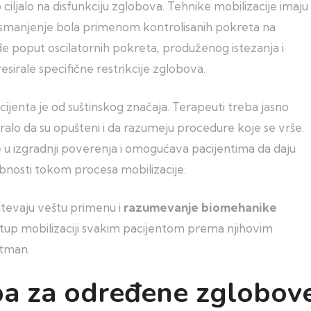
 ciljalo na disfunkciju zglobova. Tehnike mobilizacije imaju
a i smanjenje bola primenom kontrolisanih pokreta na
de poput oscilatornih pokreta, produženog istezanja i
irale specifične restrikcije zglobova.
jenta je od suštinskog značaja. Terapeuti treba jasno
ralo da su opušteni i da razumeju procedure koje se vrše.
 izgradnji poverenja i omogućava pacijentima da daju
bnosti tokom procesa mobilizacije.
htevaju veštu primenu i
razumevanje biomehanike
istup mobilizaciji svakim pacijentom prema njihovim
etman.
oba za određene zglobov