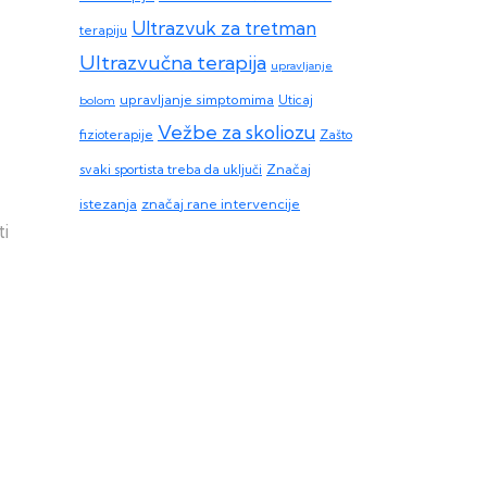
Ultrazvuk za tretman
terapiju
Ultrazvučna terapija
upravljanje
upravljanje simptomima
bolom
Uticaj
Vežbe za skoliozu
Zašto
fizioterapije
svaki sportista treba da uključi
Značaj
istezanja
značaj rane intervencije
ti