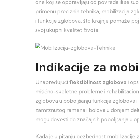
one koji se oporavljaju od povreda ili se su
primenu preciznih tehnika, mobilizacija zg
i funkcije zglobova
,
što krajnje pomaže poje
svoj ukupni kvalitet života.
Indikacije za mobi
Unapređujući
fleksibilnost zglobova
i ops
mišićno-skeletne probleme i rehabilitacione
zglobova u poboljšanju funkcije zglobova 
zamrznutog ramena i bolova u donjem delu 
mogu dovesti do značajnih poboljšanja u o
Kada je u pitanju bezbednost mobilizacije