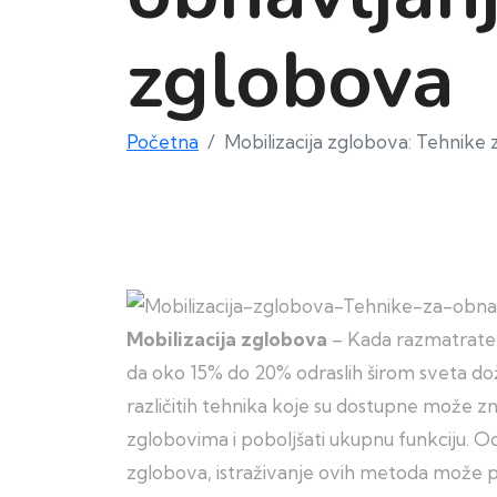
zglobova
Početna
Mobilizacija zglobova: Tehnike 
Mobilizacija zglobova
– Kada razmatrate mo
da oko 15% do 20% odraslih širom sveta do
različitih tehnika koje su dostupne može z
zglobovima i poboljšati ukupnu funkciju. Od
zglobova, istraživanje ovih metoda može p