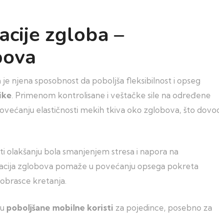
acije zgloba –
bova
 je njena sposobnost da poboljša fleksibilnost i opseg
ike
. Primenom kontrolisane i veštačke sile na određene
većanju elastičnosti mekih tkiva oko zglobova, što dovod
i olakšanju bola smanjenjem stresa i napora na
zacija zglobova pomaže u povećanju opsega pokreta
 obrasce kretanja.
 u
poboljšane mobilne koristi
za pojedince, posebno za