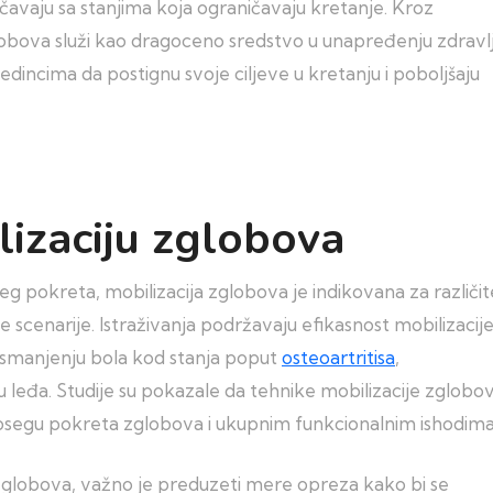
očavaju sa stanjima koja ograničavaju kretanje. Kroz
lobova služi kao dragoceno sredstvo u unapređenju zdravl
dincima da postignu svoje ciljeve u kretanju i poboljšaju
lizaciju zglobova
eg pokreta, mobilizacija zglobova je indikovana za različit
 scenarije. Istraživanja podržavaju efikasnost mobilizacij
i smanjenju bola kod stanja poput
osteoartritisa
,
leđa. Studije su pokazale da tehnike mobilizacije zglobo
psegu pokreta zglobova i ukupnim funkcionalnim ishodima
 zglobova, važno je preduzeti mere opreza kako bi se