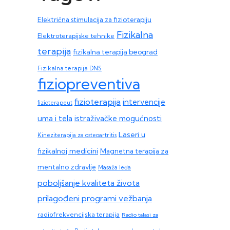
Električna stimulacija za fizioterapiju
Fizikalna
Elektroterapijske tehnike
terapija
fizikalna terapija beograd
Fizikalna terapija DNS
fiziopreventiva
fizioterapija
intervencije
fizioterapeut
uma i tela
istraživačke mogućnosti
Laseri u
Kineziterapija za osteoartritis
fizikalnoj medicini
Magnetna terapija za
mentalno zdravlje
Masaža leđa
poboljšanje kvaliteta života
prilagođeni programi vežbanja
radiofrekvencijska terapija
Radio talasi za