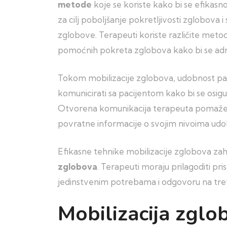
metode
koje se koriste kako bi se efikasno
za cilj poboljšanje pokretljivosti zglobov
zglobove. Terapeuti koriste različite meto
pomoćnih pokreta zglobova kako bi se adres
Tokom mobilizacije zglobova, udobnost paci
komunicirati sa pacijentom kako bi se osigu
Otvorena komunikacija terapeuta pomaže u
povratne informacije o svojim nivoima udo
Efikasne tehnike mobilizacije zglobova za
zglobova
. Terapeuti moraju prilagoditi pr
jedinstvenim potrebama i odgovoru na tr
Mobilizacija zgl