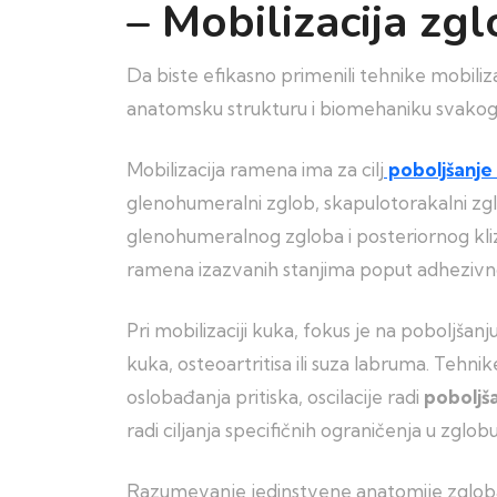
– Mobilizacija zg
Da biste efikasno primenili tehnike mobil
anatomsku strukturu i biomehaniku svakog
Mobilizacija ramena ima za cilj
poboljšanje
glenohumeralni zglob, skapulotorakalni zgl
glenohumeralnog zgloba i posteriornog kli
ramena izazvanih stanjima poput adhezivno
Pri mobilizaciji kuka, fokus je na poboljš
kuka, osteoartritisa ili suza labruma. Tehni
oslobađanja pritiska, oscilacije radi
poboljš
radi ciljanja specifičnih ograničenja u zglobu
Razumevanje jedinstvene anatomije zgloba ku