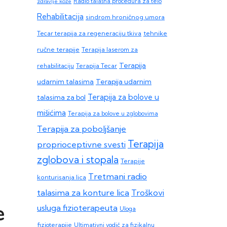
zdravlje kože
Radio talasna procedura za telo
Rehabilitacija
sindrom hroničnog umora
Tecar terapija za regeneraciju tkiva
tehnike
ručne terapije
Terapija laserom za
Terapija
rehabilitaciju
Terapija Tecar
Terapija udarnim
udarnim talasima
Terapija za bolove u
talasima za bol
mišićima
Terapija za bolove u zglobovima
Terapija za poboljšanje
Terapija
proprioceptivne svesti
zglobova i stopala
Terapije
Tretmani radio
konturisanja lica
talasima za konture lica
Troškovi
e
usluga fizioterapeuta
Uloga
fizioterapije
Ultimativni vodič za fizikalnu