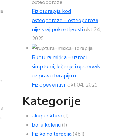
ja
Fizioterapija kod
osteoporoze – osteoporoza
nije kraj pokretljivosti
okt 24,
2025
Ruptura mišića – uzroci,
simptomi, lečenje i oporavak
uz pravu terapiju u
e
Fiziopeventivi
okt 04, 2025
e
Kategorije
va
akupunktura
(1)
.
bol u kolenu
(1)
Fizikalna terapija
(481)