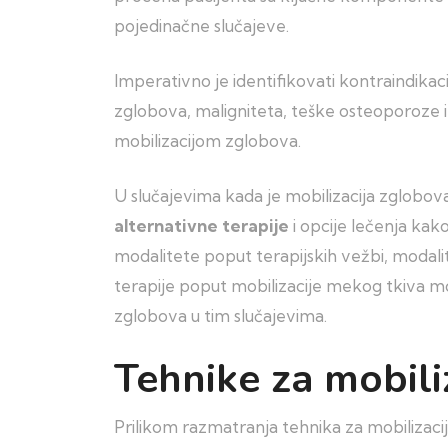
pojedinačne slučajeve.
Imperativno je identifikovati kontraindikac
zglobova, maligniteta, teške osteoporoze i h
mobilizacijom zglobova.
U slučajevima kada je mobilizacija zglobova
alternativne terapije
i opcije lečenja kako
modalitete poput terapijskih vežbi, modalite
terapije poput mobilizacije mekog tkiva mo
zglobova u tim slučajevima.
Tehnike za mobili
Prilikom razmatranja tehnika za mobilizaci