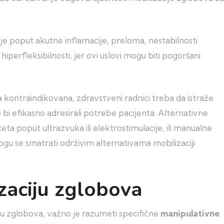
ije poput akutne inflamacije, preloma, nestabilnosti
iperfleksibilnosti, jer ovi uslovi mogu biti pogoršani
 kontraindikovana, zdravstveni radnici treba da istraže
 bi efikasno adresirali potrebe pacijenta. Alternativne
ta poput ultrazvuka ili elektrostimulacije, ili manualne
gu se smatrati održivim alternativama mobilizaciji
zaciju zglobova
ju zglobova, važno je razumeti specifične
manipulativne