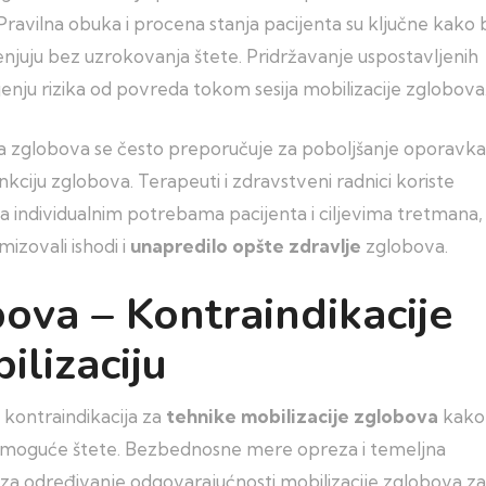
Pravilna obuka i procena stanja pacijenta su ključne kako 
njuju bez uzrokovanja štete. Pridržavanje uspostavljenih
nju rizika od povreda tokom sesija mobilizacije zglobova
ija zglobova se često preporučuje za poboljšanje oporavka
nkciju zglobova. Terapeuti i zdravstveni radnici koriste
 individualnim potrebama pacijenta i ciljevima tretmana,
mizovali ishodi i
unapredilo opšte zdravlje
zglobova.
bova – Kontraindikacije
ilizaciju
 kontraindikacija za
tehnike mobilizacije zglobova
kako
čile moguće štete. Bezbednosne mere opreza i temeljna
a određivanje odgovarajućnosti mobilizacije zglobova za