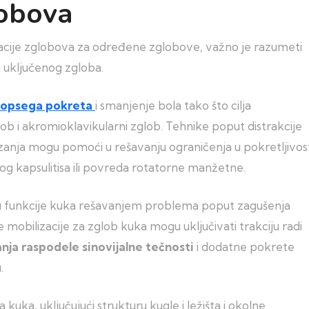
lobova
izacije zglobova za određene zglobove, važno je razumeti
 uključenog zgloba.
 opsega pokreta
i smanjenje bola tako što cilja
ob i akromioklavikularni zglob. Tehnike poput distrakcije
zanja mogu pomoći u rešavanju ograničenja u pokretljivos
g kapsulitisa ili povreda rotatorne manžetne.
anju funkcije kuka rešavanjem problema poput zagušenja
ke mobilizacije za zglob kuka mogu uključivati trakciju radi
anja raspodele sinovijalne tečnosti
i dodatne pokrete
.
ka, uključujući strukturu kugle i ležišta i okolne