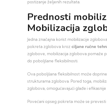
postizanje željenih rezultata.
Prednosti mobiliz
Mobilizacija zglo
Jedna značajna korist mobilizacije zglobova
pokreta zglobova kroz
ciljane ručne tehn
zglobove, mobilizacija zglobova pomaže po
do poboljšane fleksibilnosti.
Ova poboljšana fleksibilnost može doprinet
strukturama zglobova. Pored toga, mobili
zglobova, omogućavajući glađe i efikasnije
Povećani opseg pokreta može se prevesti