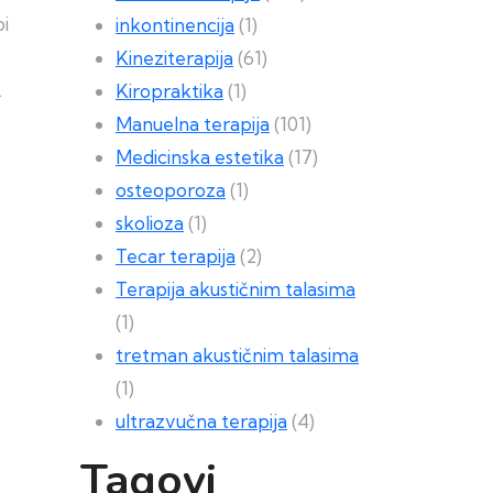
bi
inkontinencija
(1)
Kineziterapija
(61)
.
Kiropraktika
(1)
Manuelna terapija
(101)
Medicinska estetika
(17)
osteoporoza
(1)
skolioza
(1)
Tecar terapija
(2)
Terapija akustičnim talasima
(1)
tretman akustičnim talasima
(1)
ultrazvučna terapija
(4)
Tagovi