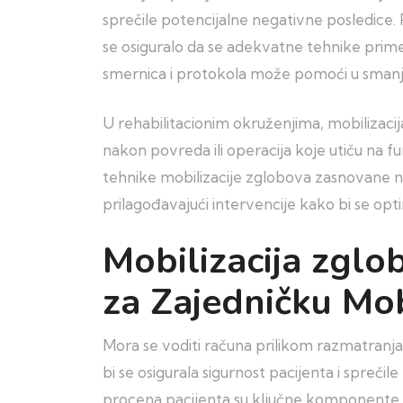
sprečile potencijalne negativne posledice. 
se osiguralo da se adekvatne tehnike prime
smernica i protokola može pomoći u smanje
U rehabilitacionim okruženjima, mobilizac
nakon povreda ili operacija koje utiču na fu
tehnike mobilizacije zglobova zasnovane na
prilagođavajući intervencije kako bi se opti
Mobilizacija zglo
za Zajedničku Mob
Mora se voditi računa prilikom razmatranja
bi se osigurala sigurnost pacijenta i spre
procena pacijenta su ključne komponente z