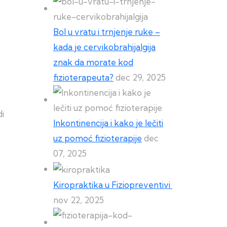
Bol u vratu i trnjenje ruke –
kada je cervikobrahijalgija
znak da morate kod
fizioterapeuta?
dec 29, 2025
i
Inkontinencija i kako je lečiti
uz pomoć fizioterapije
dec
07, 2025
Kiropraktika u Fiziopreventivi
nov 22, 2025