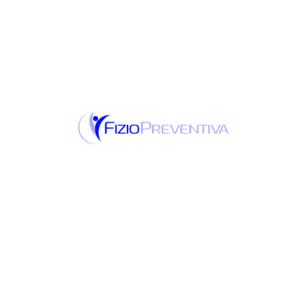
pronalaženje
kvalifikovanog
masažnog
terapeuta
Kada tražite kvalifikovanog masera, pitajte
prijatelje ili porodicu za preporuke iz uspešnih
iskustava holističkog poboljšanja sna.
Preporuke od pouzdanih izvora mogu vam
pomoći da donesete informisanu odluku.
Pitajte potencijalne terapeute o njihovim
kvalifikacijama, akreditacijama i iskustvu u
tretiranju problema vezanih za san. Informišite