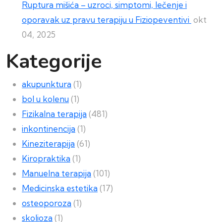
Ruptura mišića – uzroci, simptomi, lečenje i
oporavak uz pravu terapiju u Fiziopeventivi
okt
04, 2025
Kategorije
akupunktura
(1)
bol u kolenu
(1)
Fizikalna terapija
(481)
inkontinencija
(1)
Kineziterapija
(61)
Kiropraktika
(1)
Manuelna terapija
(101)
Medicinska estetika
(17)
osteoporoza
(1)
skolioza
(1)