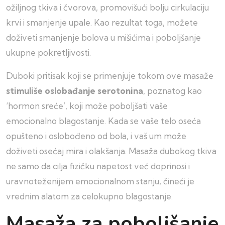
ožiljnog tkiva i čvorova, promovišući bolju cirkulaciju
krvi i smanjenje upale. Kao rezultat toga, možete
doživeti smanjenje bolova u mišićima i poboljšanje
ukupne pokretljivosti.
Duboki pritisak koji se primenjuje tokom ove masaže
stimuliše oslobađanje serotonina
, poznatog kao
‘hormon sreće’, koji može poboljšati vaše
emocionalno blagostanje. Kada se vaše telo oseća
opušteno i oslobođeno od bola, i vaš um može
doživeti osećaj mira i olakšanja. Masaža dubokog tkiva
ne samo da cilja fizičku napetost već doprinosi i
uravnoteženijem emocionalnom stanju, čineći je
vrednim alatom za celokupno blagostanje.
Masaža za poboljšanje