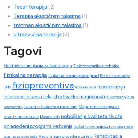
Tecar terapija
(2)
Terapija akustičnim talasima
(1)
tretman akustičnim talasima
(1)
ultrazvučna terapija
(4)
Tagovi
Električna stimulacija za fizioterapiju
Elektroterapijske tehnike
Fizikalna terapija
fizikalna terapija beograd
Fizikalna terapija
fiziopreventiva
fizioterapija
DNS
fizioterapeut
intervencije uma i tela
istraživačke mogućnosti
Kineziterapija za
Laseri u fizikalnoj medicini
Magnetna terapija za
osteoartritis
poboljšanje kvaliteta života
mentalno zdravlje
Masaža leđa
prilagođeni programi vežbanja
radiofrekvencijska terapija
Radio
Rehabilitacija
talasi za zdravlje kože
Radio talasna procedura za telo