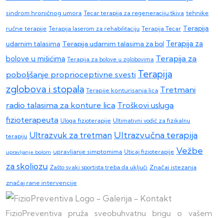
sindrom hroničnog umora
Tecar terapija za regeneraciju tkiva
tehnike
Terapija
ručne terapije
Terapija laserom za rehabilitaciju
Terapija Tecar
Terapija za
Terapija udarnim talasima za bol
udarnim talasima
Terapija za
bolove u mišićima
Terapija za bolove u zglobovima
Terapija
poboljšanje proprioceptivne svesti
zglobova i stopala
Tretmani
Terapije konturisanja lica
radio talasima za konture lica
Troškovi usluga
fizioterapeuta
Uloga fizioterapije
Ultimativni vodič za fizikalnu
Ultrazvučna terapija
Ultrazvuk za tretman
terapiju
Vežbe
upravljanje simptomima
upravljanje bolom
Uticaj fizioterapije
za skoliozu
Zašto svaki sportista treba da uključi
Značaj istezanja
značaj rane intervencije
FizioPreventiva pruža sveobuhvatnu brigu o vašem