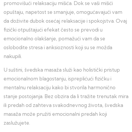
promovišući relaksaciju mišića. Dok se vaši mišići
opuštaju, napetost se smanjuje, omogućavajući vam
da doživite dubok osećaj relaksacije i spokojstva. Ovaj
fizički otpuštajući efekat često se prevodi u
emocionalno olakšanje, pomažući vam da se
oslobodite stresa i anksioznosti koji su se možda
nakupili.
U suštini, švedska masaža služi kao holistički pristup
emocionalnom blagostanju, ispreplićući fizičku i
mentalnu relaksaciju kako bi stvorila harmonično
stanje postojanja. Bez obzira da li tražite trenutak mira
ili predah od zahteva svakodnevnog života, švedska
masaža može pružiti emocionalni predah koji
zaslužujete.