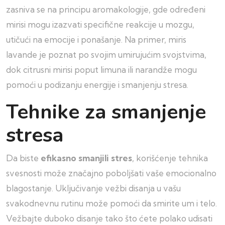
zasniva se na principu aromakologije, gde određeni
mirisi mogu izazvati specifične reakcije u mozgu,
utičući na emocije i ponašanje. Na primer, miris
lavande je poznat po svojim umirujućim svojstvima,
dok citrusni mirisi poput limuna ili narandže mogu
pomoći u podizanju energije i smanjenju stresa.
Tehnike za smanjenje
stresa
Da biste
efikasno smanjili stres
, korišćenje tehnika
svesnosti može značajno poboljšati vaše emocionalno
blagostanje. Uključivanje vežbi disanja u vašu
svakodnevnu rutinu može pomoći da smirite um i telo.
Vežbajte duboko disanje tako što ćete polako udisati