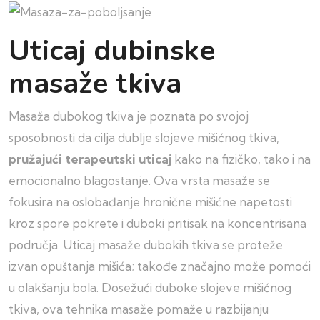
Uticaj dubinske
masaže tkiva
Masaža dubokog tkiva je poznata po svojoj
sposobnosti da cilja dublje slojeve mišićnog tkiva,
pružajući terapeutski uticaj
kako na fizičko, tako i na
emocionalno blagostanje. Ova vrsta masaže se
fokusira na oslobađanje hronične mišićne napetosti
kroz spore pokrete i duboki pritisak na koncentrisana
područja. Uticaj masaže dubokih tkiva se proteže
izvan opuštanja mišića; takođe značajno može pomoći
u olakšanju bola. Dosežući duboke slojeve mišićnog
tkiva, ova tehnika masaže pomaže u razbijanju