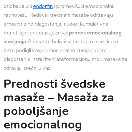
oslobađajući
endorfin
i promovišući emocionalnu
ravnotežu. Redovni tretmani masaže održavaju
emocionalno blagostanje, nudeći kumulativne
beneficije i podržavajući vaš
proces emocionalnog
isceljenja
. Prihvatite holistički pristup masaži kako
biste podigli svoje emocionalno stanje i opšte
blagostanje. Istražite transformacionu moć masaže za
zdraviju, srećniju vas.
Prednosti švedske
masaže – Masaža za
poboljšanje
emocionalnog