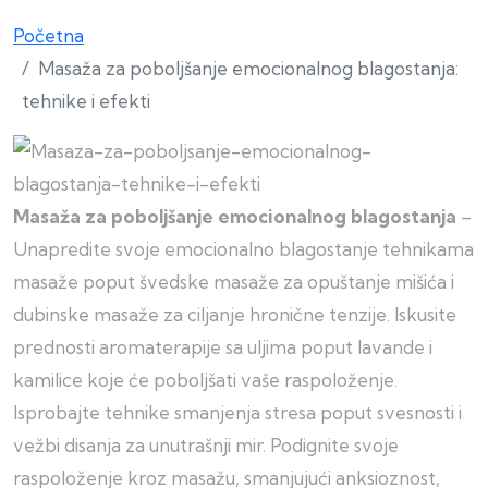
Početna
Masaža za poboljšanje emocionalnog blagostanja:
tehnike i efekti
Masaža za poboljšanje emocionalnog blagostanja
–
Unapredite svoje emocionalno blagostanje tehnikama
masaže poput švedske masaže za opuštanje mišića i
dubinske masaže za ciljanje hronične tenzije. Iskusite
prednosti aromaterapije sa uljima poput lavande i
kamilice koje će poboljšati vaše raspoloženje.
Isprobajte tehnike smanjenja stresa poput svesnosti i
vežbi disanja za unutrašnji mir. Podignite svoje
raspoloženje kroz masažu, smanjujući anksioznost,