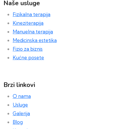
Naše usluge
Fizikalna terapija
Kineziterapija
Manuelna terapija
Medicinska estetika
Fizio za biznis
Kućne posete
Brzi linkovi
O nama
Usluge
Galerija
Blog