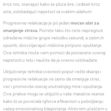
kroz nos, osećajući kako se pluća šire, i izdisati kroz
usta, oslobađajući napetost sa svakim udahom.
Progresivna relaksacija je još jedan
moćan alat za
smanjenje stresa
. Počnite tako što ćete napregnuti
određene mišićne grupe nekoliko sekundi, a zatim ih
opustiti, dozvoljavajući mišićima potpuno opuštanje.
Ova tehnika može vam pomoći da postanete svesniji
napetosti u telu i naučite da je svesno oslobađate.
Uključivanje tehnika svesnosti poput vežbi disanja i
progresivne relaksacije ne samo da smanjuje stres,
već i promoviše osećaj unutrašnjeg mira i opuštanja.
Ove prakse mogu se uključiti u vaše masažne seanse
kako bi se povećala njihova efikasnost u poboljšanju
vašeg emocionalnog blagostanja. Aktivnim učešćem u