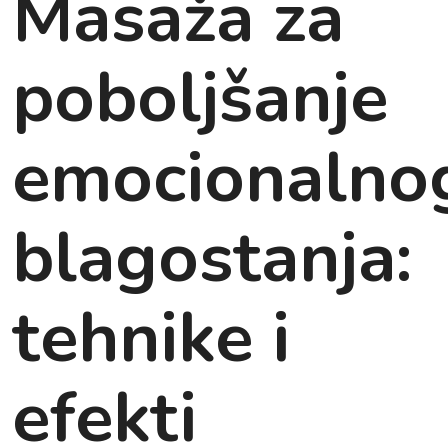
Masaža za
poboljšanje
emocionalno
blagostanja:
tehnike i
efekti