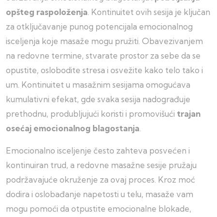
opšteg raspoloženja
. Kontinuitet ovih sesija je ključan
za otključavanje punog potencijala emocionalnog
isceljenja koje masaže mogu pružiti. Obavezivanjem
na redovne termine, stvarate prostor za sebe da se
opustite, oslobodite stresa i osvežite kako telo tako i
um. Kontinuitet u masažnim sesijama omogućava
kumulativni efekat, gde svaka sesija nadograđuje
prethodnu, produbljujući koristi i promovišući
trajan
osećaj emocionalnog blagostanja
.
Emocionalno isceljenje često zahteva posvećen i
kontinuiran trud, a redovne masažne sesije pružaju
podržavajuće okruženje za ovaj proces. Kroz moć
dodira i oslobađanje napetosti u telu, masaže vam
mogu pomoći da otpustite emocionalne blokade,