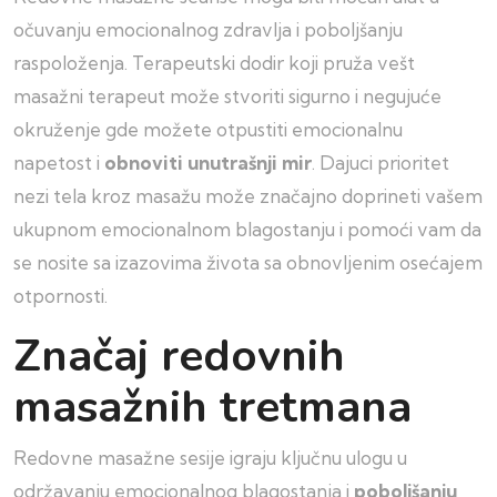
očuvanju emocionalnog zdravlja i poboljšanju
raspoloženja. Terapeutski dodir koji pruža vešt
masažni terapeut može stvoriti sigurno i negujuće
okruženje gde možete otpustiti emocionalnu
napetost i
obnoviti unutrašnji mir
. Dajuci prioritet
nezi tela kroz masažu može značajno doprineti vašem
ukupnom emocionalnom blagostanju i pomoći vam da
se nosite sa izazovima života sa obnovljenim osećajem
otpornosti.
Značaj redovnih
masažnih tretmana
Redovne masažne sesije igraju ključnu ulogu u
održavanju emocionalnog blagostanja i
poboljšanju