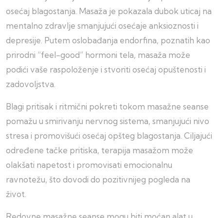
osećaj blagostanja. Masaža je pokazala dubok uticaj na
mentalno zdravlje smanjujući osećaje anksioznosti i
depresije. Putem oslobađanja endorfina, poznatih kao
prirodni “feel-good” hormoni tela, masaža može
podići vaše raspoloženje i stvoriti osećaj opuštenosti i
zadovoljstva.
Blagi pritisak i ritmični pokreti tokom masažne seanse
pomažu u smirivanju nervnog sistema, smanjujući nivo
stresa i promovišući osećaj opšteg blagostanja. Ciljajući
određene tačke pritiska, terapija masažom može
olakšati napetost i promovisati emocionalnu
ravnotežu, što dovodi do pozitivnijeg pogleda na
život.
Redovne masažne seanse mogu biti moćan alat u