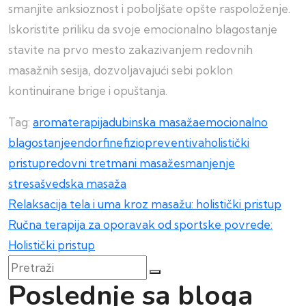
smanjite anksioznost i poboljšate opšte raspoloženje.
Iskoristite priliku da svoje emocionalno blagostanje
stavite na prvo mesto zakazivanjem redovnih
masažnih sesija, dozvoljavajući sebi poklon
kontinuirane brige i opuštanja.
Tag:
aromaterapija
dubinska masaža
emocionalno
blagostanje
endorfine
fiziopreventiva
holistički
pristup
redovni tretmani masaže
smanjenje
stresa
švedska masaža
Kretanje
Relaksacija tela i uma kroz masažu: holistički pristup
Ručna terapija za oporavak od sportske povrede:
članka
Holistički pristup
Pretraži
Poslednje sa bloga