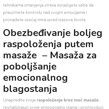
tehnikama smanjenja stresa osnažujete sebe da
preuzmete kontrolu nad svojim emocijama i
pronađete osećaj mira usred izazova života.
Obezbeđivanje boljeg
raspoloženja putem
masaže – Masaža za
poboljšanje
emocionalnog
blagostanja
Unapredite svoje
raspoloženje kroz moć masaže
,
revitalizirajući svoje emocionalno stanje i promovišući