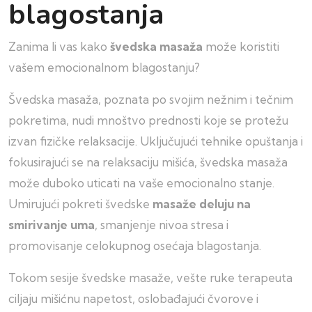
blagostanja
Zanima li vas kako
švedska masaža
može koristiti
vašem emocionalnom blagostanju?
Švedska masaža, poznata po svojim nežnim i tečnim
pokretima, nudi mnoštvo prednosti koje se protežu
izvan fizičke relaksacije. Uključujući tehnike opuštanja i
fokusirajući se na relaksaciju mišića, švedska masaža
može duboko uticati na vaše emocionalno stanje.
Umirujući pokreti švedske
masaže deluju na
smirivanje uma
, smanjenje nivoa stresa i
promovisanje celokupnog osećaja blagostanja.
Tokom sesije švedske masaže, vešte ruke terapeuta
ciljaju mišićnu napetost, oslobađajući čvorove i