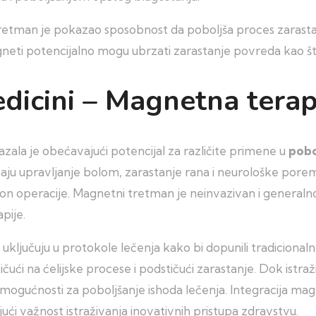
etman je pokazao sposobnost da poboljša proces zarasta
ti potencijalno mogu ubrzati zarastanje povreda kao što 
icini – Magnetna terapi
ala je obećavajući potencijal za različite primene u
pobo
aju upravljanje bolom, zarastanje rana i neurološke por
akon operacije. Magnetni tretman je neinvazivan i generaln
pije.
uključuju u protokole lečenja kako bi dopunili tradiciona
i na ćelijske procese i podstičući zarastanje. Dok istraživa
 mogućnosti za poboljšanje ishoda lečenja. Integracija ma
jući važnost istraživanja inovativnih pristupa zdravstvu.