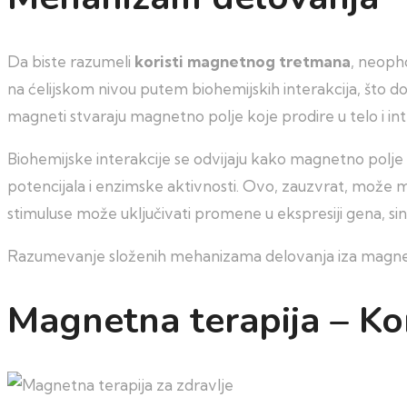
Da biste razumeli
koristi magnetnog tretmana
, neoph
na ćelijskom nivou putem biohemijskih interakcija, što d
magneti stvaraju magnetno polje koje prodire u telo i in
Biohemijske interakcije se odvijaju kako magnetno polje 
potencijala i enzimske aktivnosti. Ovo, zauzvrat, može m
stimuluse može uključivati promene u ekspresiji gena, s
Razumevanje složenih mehanizama delovanja iza magnetno
Magnetna terapija – Kor