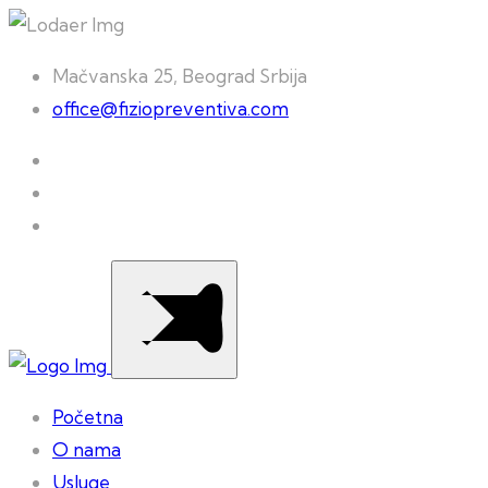
Mačvanska 25, Beograd Srbija
office@fiziopreventiva.com
Početna
O nama
Usluge