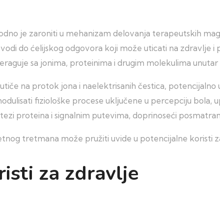
odno je zaroniti u mehanizam delovanja terapeutskih magnet
ovodi do ćelijskog odgovora koji može uticati na zdravlje 
teraguje sa jonima, proteinima i drugim molekulima unutar 
utiče na protok jona i naelektrisanih čestica, potencijaln
odulisati fiziološke procese uključene u percepciju bola, 
intezi proteina i signalnim putevima, doprinoseći posmatr
g tretmana može pružiti uvide u potencijalne koristi za
isti za zdravlje