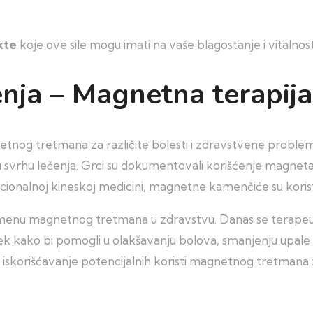
kte
koje ove sile mogu imati na vaše blagostanje i vitalnost
nja – Magnetna terapija
tnog tretmana za različite bolesti i zdravstvene probleme
 svrhu lečenja. Grci su dokumentovali korišćenje magneta 
onalnoj kineskoj medicini, magnetne kamenčiće su koristili 
enu magnetnog tretmana u zdravstvu. Danas se terapeutsk
ek kako bi pomogli u olakšavanju bolova, smanjenju upale i
za iskorišćavanje potencijalnih koristi magnetnog tretmana