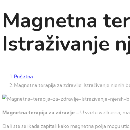
Magnetna tera
Istraživanje 
Početna
Magnetna terapija za zdravlje: Istraživanje njenih b
Magnetna terapija za zdravlje
– U svetu wellnessa, ma
Da li ste se ikada zapitali kako magnetna polja mogu uti