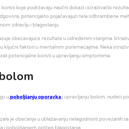
oristi koje podržavaju naučni dokazi i istraživački rezulta
odgovora, potencijalno pojačavajući tela odbrambene me
nom zdravlju i blagostanju.
zuje obećavajuće rezultate u određenim stanjima. Istraži
 su ključni faktori u mentalnim poremećajima. Neka istraži
zali potencijalne koristi u upravljanju simptomima.
 bolom
gu u
poboljšanju oporavka
i upravljanju bolom, nudeći p
azala je obećanje u ublažavanju nelagodnosti povezanih s
a i poboljšanjem opšteg blagostanja.