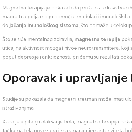
Magnetna terapija je pokazala da pruža niz zdravstvenih k
magnetna polja mogu pomoći u modulaciji imunoloških 
do
jačanja imunološkog sistema
, što pomaže u celokup
Što se tiče mentalnog zdravlja,
magnetna terapija
poka
uticaj na aktivnost mozga i nivoe neurotransmitera, koji
poput depresije i anksioznosti, pri čemu su rezultati poka
Oporavak i upravljanje
Studije su pokazale da magnetni tretman može imati ulo
istraživanjima.
Kada je u pitanju olakšanje bola, magnetna terapija pok
tačkama tela povezana je sa smanjenjem intenziteta bol