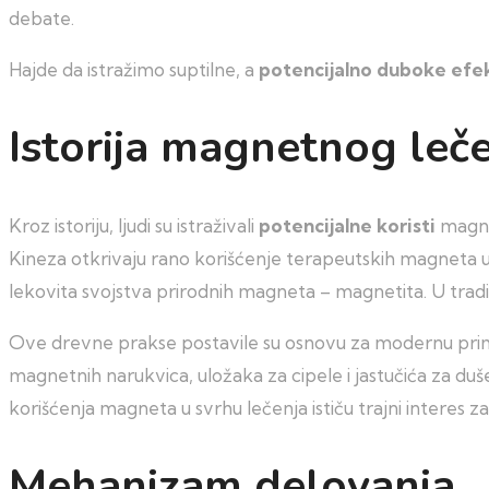
debate.
Hajde da istražimo suptilne, a
potencijalno duboke efe
Istorija magnetnog leče
Kroz istoriju, ljudi su istraživali
potencijalne koristi
magne
Kineza otkrivaju rano korišćenje terapeutskih magneta u
lekovita svojstva prirodnih magneta – magnetita. U tradici
Ove drevne prakse postavile su osnovu za modernu prim
magnetnih narukvica, uložaka za cipele i jastučića za duš
korišćenja magneta u svrhu lečenja ističu trajni interes 
Mehanizam delovanja