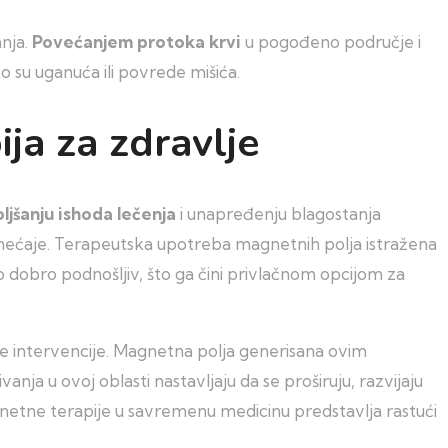
nja.
Povećanjem protoka krvi
u pogođeno područje i
su uganuća ili povrede mišića.
ja za zdravlje
ljšanju ishoda lečenja
i unapređenju blagostanja
emećaje. Terapeutska upotreba magnetnih polja istražena
o dobro podnošljiv, što ga čini privlačnom opcijom za
lne intervencije. Magnetna polja generisana ovim
nja u ovoj oblasti nastavljaju da se proširuju, razvijaju
gnetne terapije u savremenu medicinu predstavlja rastući