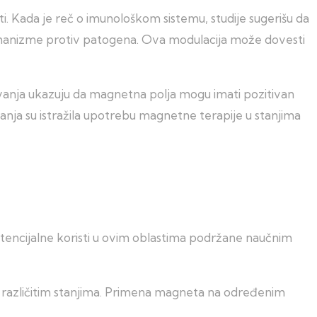
ti. Kada je reč o imunološkom sistemu, studije sugerišu da
hanizme protiv patogena. Ova modulacija može dovesti
vanja ukazuju da magnetna polja mogu imati pozitivan
vanja su istražila upotrebu magnetne terapije u stanjima
otencijalne koristi u ovim oblastima podržane naučnim
a različitim stanjima. Primena magneta na određenim