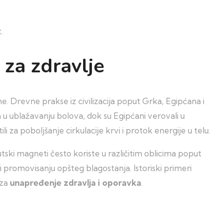
.
 za zdravlje
. Drevne prakse iz civilizacija poput Grka, Egipćana i
u ublažavanju bolova, dok su Egipćani verovali u
za poboljšanje cirkulacije krvi i protok energije u telu.
i magneti često koriste u različitim oblicima poput
 promovisanju opšteg blagostanja. Istoriski primeri
 za
unapređenje zdravlja i oporavka
.