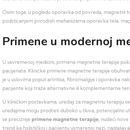
Osim toga, u pogledu oporavka od povreda, magnetni tr
podsticanjem prirodnih mehanizama oporavka tela, magne
Primene u modernoj med
U savremenoj medicini, primena magnetne terapije pokaz
pacijenata. Kliničke primene magnetne terapije obuhvat
je u uslovima poput artritisa, fibromialgije i oporavka n
pacijente koji traže alternativne ili komplementarne tera
U kliničkim postavkama, uređaji za magnetnu terapiju se 
uređajima mogu prodreti duboko u tkiva, potencijalno utičuć
se preciznije
primene magnetne terapije
, nudeći nove
trend ka holističkoj i pacijentu usmerenoj nezi, naglašava