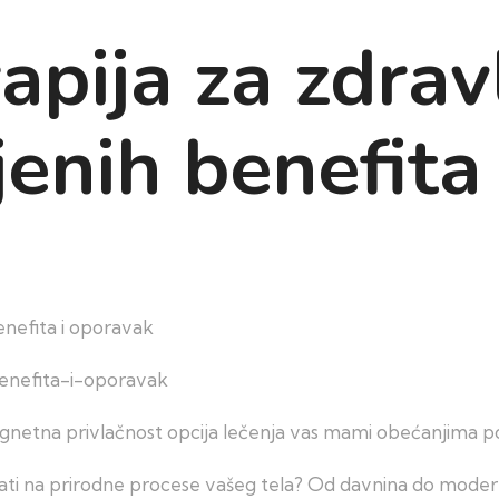
pija za zdravl
njenih benefita
enefita i oporavak
gnetna privlačnost opcija lečenja vas mami obećanjima po
cati na prirodne procese vašeg tela? Od davnina do modern