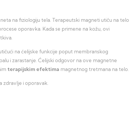
a na fiziologiju tela. Terapeutski magneti utiču na telo
i procese oporavka. Kada se primene na kožu, ovi
tkiva.
o utičući na ćelijske funkcije poput membranskog
upalu i zarastanje. Ćelijski odgovor na ove magnetne
anim
terapijskim efektima
magnetnog tretmana na telo.
 zdravlje i oporavak.