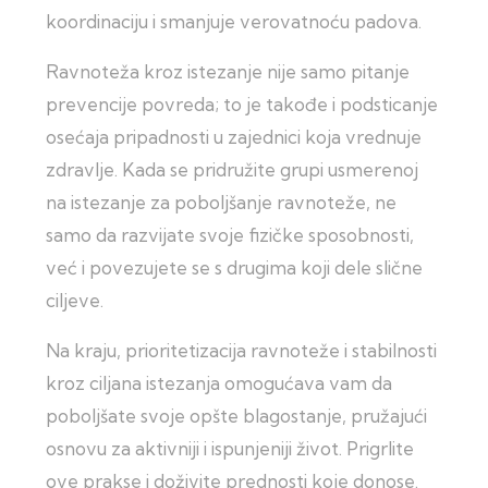
koordinaciju i smanjuje verovatnoću padova.
Ravnoteža kroz istezanje nije samo pitanje
prevencije povreda; to je takođe i podsticanje
osećaja pripadnosti u zajednici koja vrednuje
zdravlje. Kada se pridružite grupi usmerenoj
na istezanje za poboljšanje ravnoteže, ne
samo da razvijate svoje fizičke sposobnosti,
već i povezujete se s drugima koji dele slične
ciljeve.
Na kraju, prioritetizacija ravnoteže i stabilnosti
kroz ciljana istezanja omogućava vam da
poboljšate svoje opšte blagostanje, pružajući
osnovu za aktivniji i ispunjeniji život. Prigrlite
ove prakse i doživite prednosti koje donose.