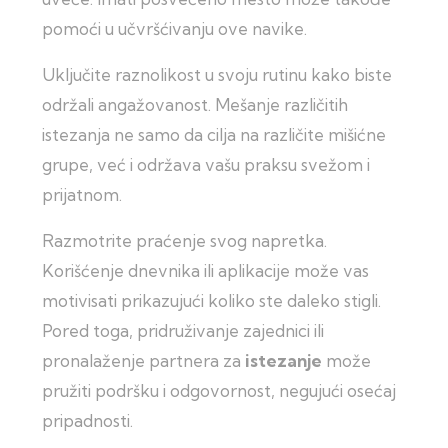
pomoći u učvršćivanju ove navike.
Uključite raznolikost u svoju rutinu kako biste
održali angažovanost. Mešanje različitih
istezanja ne samo da cilja na različite mišićne
grupe, već i održava vašu praksu svežom i
prijatnom.
Razmotrite praćenje svog napretka.
Korišćenje dnevnika ili aplikacije može vas
motivisati prikazujući koliko ste daleko stigli.
Pored toga, pridruživanje zajednici ili
pronalaženje partnera za
istezanje
može
pružiti podršku i odgovornost, negujući osećaj
pripadnosti.