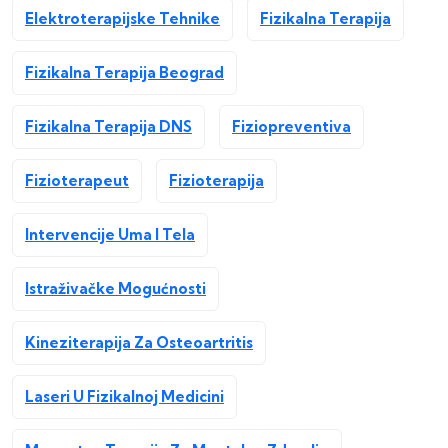
Elektroterapijske Tehnike
Fizikalna Terapija
Fizikalna Terapija Beograd
Fizikalna Terapija DNS
Fiziopreventiva
Fizioterapeut
Fizioterapija
Intervencije Uma I Tela
Istraživačke Mogućnosti
Kineziterapija Za Osteoartritis
Laseri U Fizikalnoj Medicini