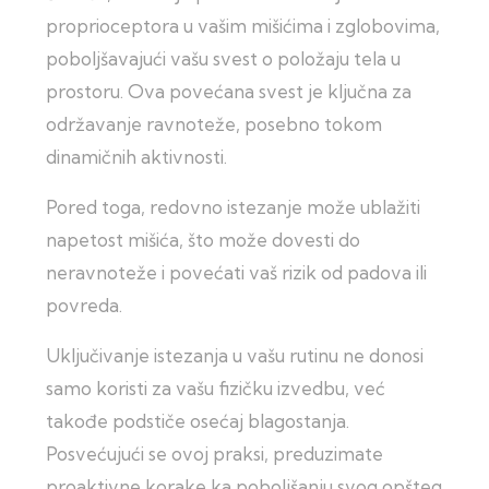
proprioceptora u vašim mišićima i zglobovima,
poboljšavajući vašu svest o položaju tela u
prostoru. Ova povećana svest je ključna za
održavanje ravnoteže, posebno tokom
dinamičnih aktivnosti.
Pored toga, redovno istezanje može ublažiti
napetost mišića, što može dovesti do
neravnoteže i povećati vaš rizik od padova ili
povreda.
Uključivanje istezanja u vašu rutinu ne donosi
samo koristi za vašu fizičku izvedbu, već
takođe podstiče osećaj blagostanja.
Posvećujući se ovoj praksi, preduzimate
proaktivne korake ka poboljšanju svog opšteg