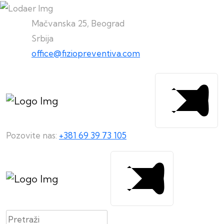
Mačvanska 25, Beograd
Srbija
office@fiziopreventiva.com
Pozovite nas:
+381 69 39 73 105