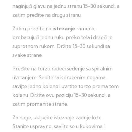
naginjući glavu na jednu stranu 15-30 sekundi, a
zatim pređite na drugu stranu.
Zatim pređite na
istezanje
ramena,
prebacujući jednu ruku preko tela i držeći je
suprotnom rukom. Držite 15-30 sekundi sa
svake strane.
Pređite na torzo radeći sedenje sa spiralnim
uvrtanjem. Sedite sa ispruženim nogama,
savijte jedno koleno i uvrtite torzo prema tom
kolenu. Držite ovu poziciju 15-30 sekundi, a
zatim promenite strane.
Za noge, uključite istezanje zadnje lože.
Stanite uspravno, savijte se u kukovima i