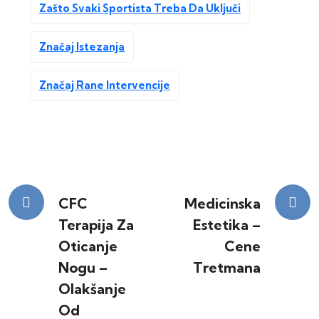
Zašto Svaki Sportista Treba Da Uključi
Značaj Istezanja
Značaj Rane Intervencije
Kretanje
CFC
Medicinska
Terapija Za
Estetika –
članka
Oticanje
Cene
Nogu –
Tretmana
Olakšanje
Od