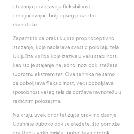
istezanja povećavaju fleksibilnost,
omogućavajući bolji opseg pokreta i
ravnotežu.
Zapamtite da praktikujete proprioceptivno
istezanje, koje naglašava svest o položaju tela.
Uključite vežbe koje izazivaju vašu stabilnost,
kao što je stajanje na jednoj nozi dok istežete
suprotnu ekstremitet. Ova tehnika ne samo
da poboljšava fleksibilnost, već i poboljšava
sposobnost vašeg tela da održava ravnotežu u
različitim položajima.
Na kraju, uvek prioritetizujte pravilno disanje.
Udahnite duboko dok se istežete, što pomaže
opuštanju vaših mišića i poboljšava protok