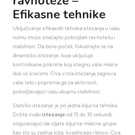
ravnoteže –
Efikasne tehnike
Uključivanje efikasnih tehnika istezanja u vašu
rutinu može značajno poboljšati ravnotežu i
stabilnost. Da biste počeli, fokusirajte se na
dinamičko istezanje, koje uključuje
kontrolisane pokrete koji istegnu vaše mišiće
dok se krećete. Ova vrsta istezanja zagreva
vaše telo i priprema ga za aktivnost,
poboljšavajući vašu ukupnu stabilnost.
Statčko istezanje je još jedna ključna tehnika.
Držite svaki
istezanje
od 15 do 30 sekundi,
osiguravajući da ciljate ključne mišićne grupe
kao što su zadnja loža, kvadriceps i listovi. Ova