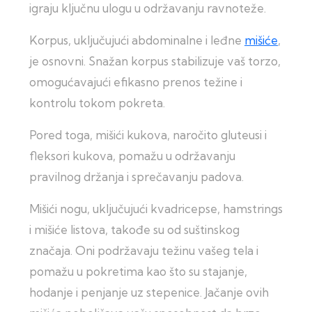
igraju ključnu ulogu u održavanju ravnoteže.
Korpus, uključujući abdominalne i leđne
mišiće
,
je osnovni. Snažan korpus stabilizuje vaš torzo,
omogućavajući efikasno prenos težine i
kontrolu tokom pokreta.
Pored toga, mišići kukova, naročito gluteusi i
fleksori kukova, pomažu u održavanju
pravilnog držanja i sprečavanju padova.
Mišići nogu, uključujući kvadricepse, hamstrings
i mišiće listova, takođe su od suštinskog
značaja. Oni podržavaju težinu vašeg tela i
pomažu u pokretima kao što su stajanje,
hodanje i penjanje uz stepenice. Jačanje ovih