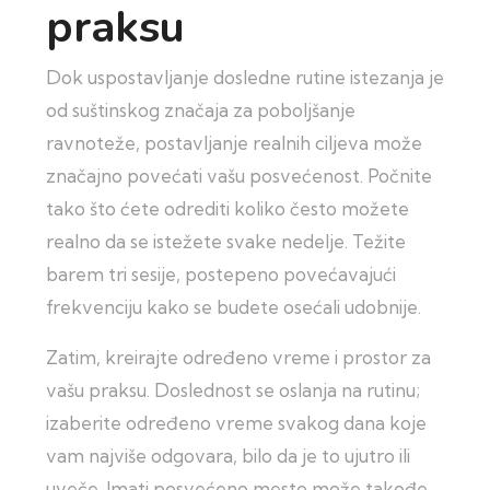
praksu
Dok uspostavljanje dosledne rutine istezanja je
od suštinskog značaja za poboljšanje
ravnoteže, postavljanje realnih ciljeva može
značajno povećati vašu posvećenost. Počnite
tako što ćete odrediti koliko često možete
realno da se istežete svake nedelje. Težite
barem tri sesije, postepeno povećavajući
frekvenciju kako se budete osećali udobnije.
Zatim, kreirajte određeno vreme i prostor za
vašu praksu. Doslednost se oslanja na rutinu;
izaberite određeno vreme svakog dana koje
vam najviše odgovara, bilo da je to ujutro ili
uveče. Imati posvećeno mesto može takođe