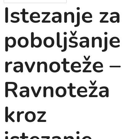
Istezanje za
poboljšanje
ravnoteže –
Ravnoteža
kroz