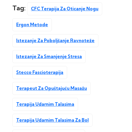
Tag:
CFC Terapija Za Oticanje Nogu
Ergon Metode
Istezanje Za Poboljšanje Ravnoteže
Istezanje Za Smanjenje Stresa
Stecco Fascioterapija
Terapeut Za Opuštajuću Masažu
Terapija Udarnim Talasima
Terapija Udarnim Talasima Za Bol