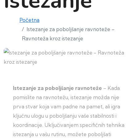
istezanje
Početna
Istezanje za poboljšanje ravnoteže –
Ravnoteža kroz istezanje
Istezanje za poboljšanje ravnoteže
– Kada
pomislite na ravnotežu, istezanje možda nije
prva stvar koja vam padne na pamet, ali igra
ključnu ulogu u poboljšanju vaše stabilnosti i
koordinacije. Uključivanjem specifičnih tehnika
istezanja u vašu rutinu, možete poboljšati