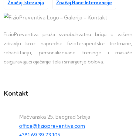
Značaj Istezanja
Značaj Rane Intervencije
FizioPreventiva pruža sveobuhvatnu brigu o vašem
zdravlju kroz napredne fizioterapeutske tretmane,
rehabilitaciju, personalizovane treninge i masaže
osiguravajući ojačanje tela i smanjenje bolova.
Kontakt
Mačvanska 25, Beograd Srbija
office@fiziopreventiva.com
+381 69 39 73 105