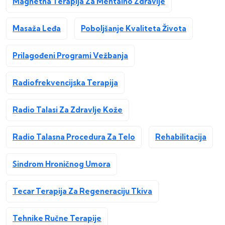
Magnetna Terapija Za Mentalno Zdravlje
Masaža Leđa
Poboljšanje Kvaliteta Života
Prilagođeni Programi Vežbanja
Radiofrekvencijska Terapija
Radio Talasi Za Zdravlje Kože
Radio Talasna Procedura Za Telo
Rehabilitacija
Sindrom Hroničnog Umora
Tecar Terapija Za Regeneraciju Tkiva
Tehnike Ručne Terapije