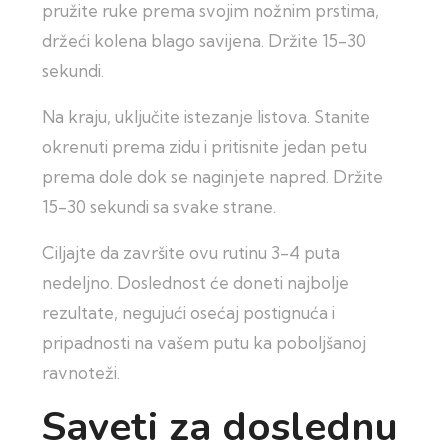
pružite ruke prema svojim nožnim prstima,
držeći kolena blago savijena. Držite 15-30
sekundi.
Na kraju, uključite istezanje listova. Stanite
okrenuti prema zidu i pritisnite jedan petu
prema dole dok se naginjete napred. Držite
15-30 sekundi sa svake strane.
Ciljajte da završite ovu rutinu 3-4 puta
nedeljno. Doslednost će doneti najbolje
rezultate, negujući osećaj postignuća i
pripadnosti na vašem putu ka poboljšanoj
ravnoteži.
Saveti za doslednu