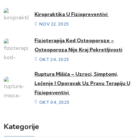
Kiropraktika U Fiziopreventivi
NOV 22, 2025
Fizioterapija Kod Osteoporoze –
Osteoporoza Nije Kraj Pokretljivosti
OKT 24, 2025
Ruptura Mišića – Uzroci, Simptomi,
Lečenje I Oporavak Uz Pravu Terapiju U
Fiziopeventivi
OKT 04, 2025
Kategorije