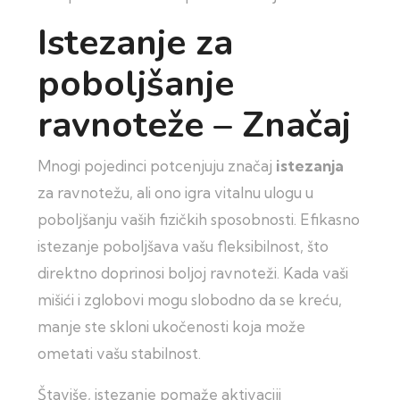
Istezanje za
poboljšanje
ravnoteže – Značaj
Mnogi pojedinci potcenjuju značaj
istezanja
za ravnotežu, ali ono igra vitalnu ulogu u
poboljšanju vaših fizičkih sposobnosti. Efikasno
istezanje poboljšava vašu fleksibilnost, što
direktno doprinosi boljoj ravnoteži. Kada vaši
mišići i zglobovi mogu slobodno da se kreću,
manje ste skloni ukočenosti koja može
ometati vašu stabilnost.
Štaviše, istezanje pomaže aktivaciji