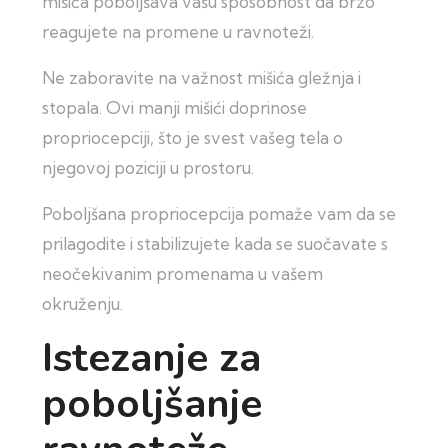
mišića poboljšava vašu sposobnost da brzo
reagujete na promene u ravnoteži.
Ne zaboravite na važnost mišića gležnja i
stopala. Ovi manji mišići doprinose
propriocepciji, što je svest vašeg tela o
njegovoj poziciji u prostoru.
Poboljšana propriocepcija pomaže vam da se
prilagodite i stabilizujete kada se suočavate s
neočekivanim promenama u vašem
okruženju.
Istezanje za
poboljšanje