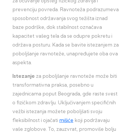
za očuvanje opšteg fizičkog zdravlja i
prevenciju povreda. Ravnoteža podrazumeva
sposobnost održavanja svog težišta iznad
baze podrške, dok stabilnost označava
kapacitet vašeg tela da se odupre pokretu i
održava posturu. Kada se bavite istezanjem za
poboljšanje ravnoteže, unapređujete oba ova
aspekta.
Istezanje
za poboljšanje ravnoteže može biti
transformativna praksa, posebno u
zajednicama poput Beograda, gde raste svest
o fizičkom zdravlju. Uključivanjem specifičnih
vežbi istezanja možete poboljšati svoju
fleksibilnost i ojačati
mišiće
koji podržavaju
vaše zglobove. To, zauzvrat, promoviše bolju