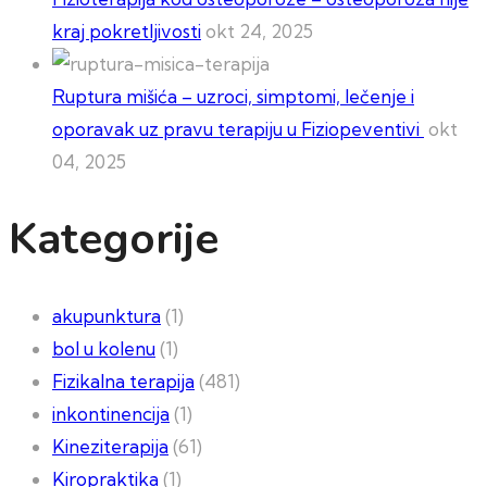
kraj pokretljivosti
okt 24, 2025
Ruptura mišića – uzroci, simptomi, lečenje i
oporavak uz pravu terapiju u Fiziopeventivi
okt
04, 2025
Kategorije
akupunktura
(1)
bol u kolenu
(1)
Fizikalna terapija
(481)
inkontinencija
(1)
Kineziterapija
(61)
Kiropraktika
(1)