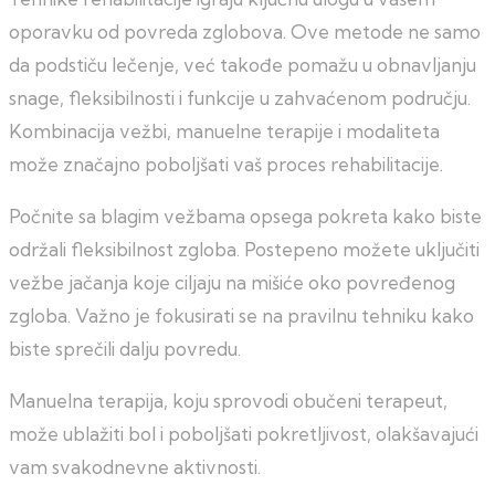
oporavku od povreda zglobova. Ove metode ne samo
da podstiču lečenje, već takođe pomažu u obnavljanju
snage, fleksibilnosti i funkcije u zahvaćenom području.
Kombinacija vežbi, manuelne terapije i modaliteta
može značajno poboljšati vaš proces rehabilitacije.
Počnite sa blagim vežbama opsega pokreta kako biste
održali fleksibilnost zgloba. Postepeno možete uključiti
vežbe jačanja koje ciljaju na mišiće oko povređenog
zgloba. Važno je fokusirati se na pravilnu tehniku kako
biste sprečili dalju povredu.
Manuelna terapija, koju sprovodi obučeni terapeut,
može ublažiti bol i poboljšati pokretljivost, olakšavajući
vam svakodnevne aktivnosti.