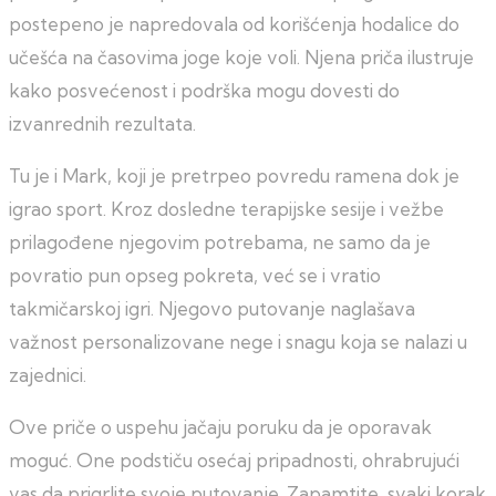
postepeno je napredovala od korišćenja hodalice do
učešća na časovima joge koje voli. Njena priča ilustruje
kako posvećenost i podrška mogu dovesti do
izvanrednih rezultata.
Tu je i Mark, koji je pretrpeo povredu ramena dok je
igrao sport. Kroz dosledne terapijske sesije i vežbe
prilagođene njegovim potrebama, ne samo da je
povratio pun opseg pokreta, već se i vratio
takmičarskoj igri. Njegovo putovanje naglašava
važnost personalizovane nege i snagu koja se nalazi u
zajednici.
Ove priče o uspehu jačaju poruku da je oporavak
moguć. One podstiču osećaj pripadnosti, ohrabrujući
vas da prigrlite svoje putovanje. Zapamtite, svaki korak