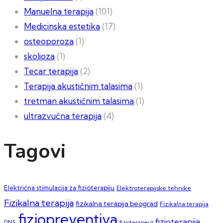
Manuelna terapija
(101)
Medicinska estetika
(17)
osteoporoza
(1)
skolioza
(1)
Tecar terapija
(2)
Terapija akustičnim talasima
(1)
tretman akustičnim talasima
(1)
ultrazvučna terapija
(4)
Tagovi
Električna stimulacija za fizioterapiju
Elektroterapijske tehnike
Fizikalna terapija
fizikalna terapija beograd
Fizikalna terapija
fiziopreventiva
fizioterapija
DNS
fizioterapeut