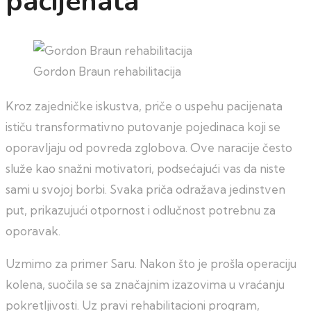
pacijenata
Gordon Braun rehabilitacija
Kroz zajedničke iskustva, priče o uspehu pacijenata
ističu transformativno putovanje pojedinaca koji se
oporavljaju od povreda zglobova. Ove naracije često
služe kao snažni motivatori, podsećajući vas da niste
sami u svojoj borbi. Svaka priča odražava jedinstven
put, prikazujući otpornost i odlučnost potrebnu za
oporavak.
Uzmimo za primer Saru. Nakon što je prošla operaciju
kolena, suočila se sa značajnim izazovima u vraćanju
pokretljivosti. Uz pravi rehabilitacioni program,