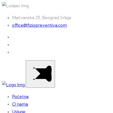
Mačvanska 25, Beograd Srbija
office@fiziopreventiva.com
Početna
O nama
Usluge