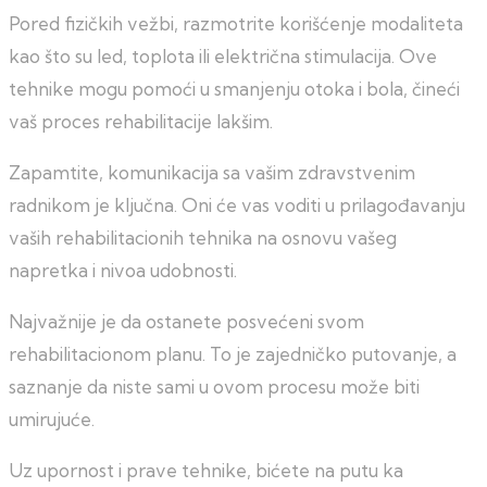
Pored fizičkih vežbi, razmotrite korišćenje modaliteta
kao što su led, toplota ili električna stimulacija. Ove
tehnike mogu pomoći u smanjenju otoka i bola, čineći
vaš proces rehabilitacije lakšim.
Zapamtite, komunikacija sa vašim zdravstvenim
radnikom je ključna. Oni će vas voditi u prilagođavanju
vaših rehabilitacionih tehnika na osnovu vašeg
napretka i nivoa udobnosti.
Najvažnije je da ostanete posvećeni svom
rehabilitacionom planu. To je zajedničko putovanje, a
saznanje da niste sami u ovom procesu može biti
umirujuće.
Uz upornost i prave tehnike, bićete na putu ka