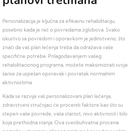
planovi tretmana
Personalizacija je ključna za efikasnu rehabilitaciju,
posebno kada je reč o povredama zglobova. Svako
iskustvo sa povredom i oporavkom je jedinstveno, što
znači da vaš plan lečenja treba da odražava vaše
specifične potrebe. Prilagođavanjem vašeg
rehabilitacionog programa, možete maksimizirati svoje
šanse za uspešan oporavak i povratak normalnim
aktivnostima.
Kada se razvija vaš personalizovani plan lečenja,
zdravstveni stručnjaci će proceniti faktore kao što su
stepen vaše povrede, vaša starost, nivo aktivnosti i bilo
koja prethodna stanja. Ova sveobuhvatna procena