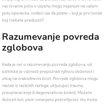
vas stvarne priče o uspehu mogu inspirisati na vašem
putu oporavka, vodeći vas da pitate – koji je prvi korak
koji trebate preduzeti?
Razumevanje povreda
zglobova
Kada je reč o razumevanju povreda zglobova, od
suštinske je važnosti prepoznati njihovu složenost i
uticaj na svakodnevni život. Povrede zglobova mogu
nastati iz različitih razloga, uključujući traumu,
preopterećenje ili degenerativne bolesti. Možete
doživeti bol, otok i smanjenu pokretljivost, što može