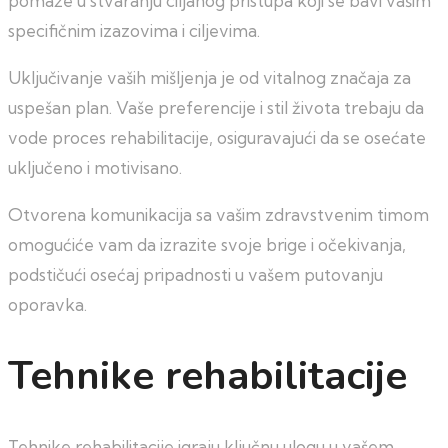
pomaže u stvaranju ciljanog pristupa koji se bavi vašim
specifičnim izazovima i ciljevima.
Uključivanje vaših mišljenja je od vitalnog značaja za
uspešan plan. Vaše preferencije i stil života trebaju da
vode proces rehabilitacije, osiguravajući da se osećate
uključeno i motivisano.
Otvorena komunikacija sa vašim zdravstvenim timom
omogućiće vam da izrazite svoje brige i očekivanja,
podstičući osećaj pripadnosti u vašem putovanju
oporavka.
Tehnike rehabilitacije
Tehnike rehabilitacije igraju ključnu ulogu u vašem