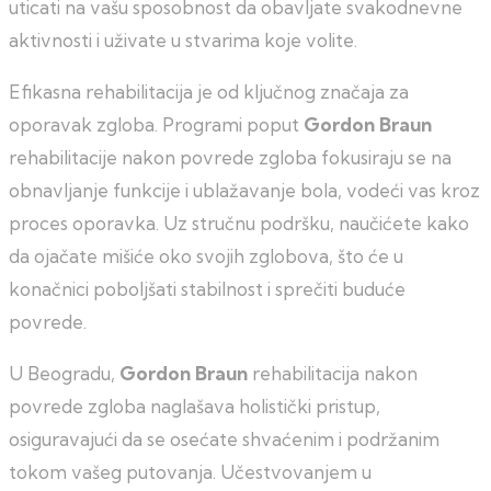
uticati na vašu sposobnost da obavljate svakodnevne
aktivnosti i uživate u stvarima koje volite.
Efikasna rehabilitacija je od ključnog značaja za
oporavak zgloba. Programi poput
Gordon Braun
rehabilitacije nakon povrede zgloba fokusiraju se na
obnavljanje funkcije i ublažavanje bola, vodeći vas kroz
proces oporavka. Uz stručnu podršku, naučićete kako
da ojačate mišiće oko svojih zglobova, što će u
konačnici poboljšati stabilnost i sprečiti buduće
povrede.
U Beogradu,
Gordon Braun
rehabilitacija nakon
povrede zgloba naglašava holistički pristup,
osiguravajući da se osećate shvaćenim i podržanim
tokom vašeg putovanja. Učestvovanjem u