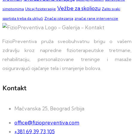
Vežbe za skoliozu
simptomima
Zašto svaki
Uticaj fizioterapije
sportista treba da uključi
Značaj istezanja
značaj rane intervencije
FizioPreventiva pruža sveobuhvatnu brigu o vašem
zdravlju kroz napredne fizioterapeutske tretmane,
rehabilitaciju, personalizovane treninge i masaže
osiguravajući ojačanje tela i smanjenje bolova.
Kontakt
Mačvanska 25, Beograd Srbija
office@fiziopreventiva.com
+381 69 39 73 105