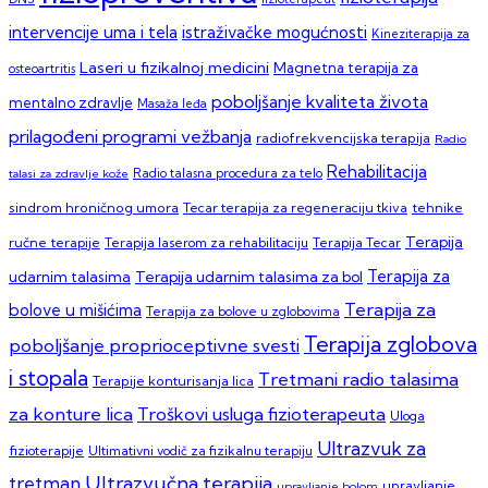
intervencije uma i tela
istraživačke mogućnosti
Kineziterapija za
Laseri u fizikalnoj medicini
Magnetna terapija za
osteoartritis
poboljšanje kvaliteta života
mentalno zdravlje
Masaža leđa
prilagođeni programi vežbanja
radiofrekvencijska terapija
Radio
Rehabilitacija
talasi za zdravlje kože
Radio talasna procedura za telo
sindrom hroničnog umora
Tecar terapija za regeneraciju tkiva
tehnike
Terapija
ručne terapije
Terapija laserom za rehabilitaciju
Terapija Tecar
Terapija za
Terapija udarnim talasima za bol
udarnim talasima
Terapija za
bolove u mišićima
Terapija za bolove u zglobovima
Terapija zglobova
poboljšanje proprioceptivne svesti
i stopala
Tretmani radio talasima
Terapije konturisanja lica
za konture lica
Troškovi usluga fizioterapeuta
Uloga
Ultrazvuk za
fizioterapije
Ultimativni vodič za fizikalnu terapiju
Ultrazvučna terapija
tretman
upravljanje
upravljanje bolom