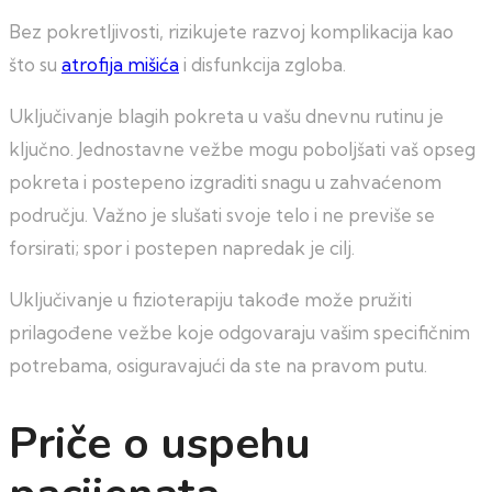
Bez pokretljivosti, rizikujete razvoj komplikacija kao
što su
atrofija mišića
i disfunkcija zgloba.
Uključivanje blagih pokreta u vašu dnevnu rutinu je
ključno. Jednostavne vežbe mogu poboljšati vaš opseg
pokreta i postepeno izgraditi snagu u zahvaćenom
području. Važno je slušati svoje telo i ne previše se
forsirati; spor i postepen napredak je cilj.
Uključivanje u fizioterapiju takođe može pružiti
prilagođene vežbe koje odgovaraju vašim specifičnim
potrebama, osiguravajući da ste na pravom putu.
Priče o uspehu