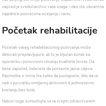
napred je svedočanstvo vaše snage, i deo ste vibrantne
zajednice posvećene isceljenju i rastu.
Početak rehabilitacije
Početak vašeg rehabilitacionog putovanja može
delovati preplavljujuće, ali to je ključan korak ka
oporavku i ponovnom sticanju kvaliteta života. Da
biste započeli, želećete da postavite jasne ciljeve.
Razmislite o tome šta želite da postignete, bilo da se
radi o povratku omiljenoj aktivnosti ili jednostavno
kretanju bez bola.
Nakon toga, konsultujte se sa svojim zdravstvenim