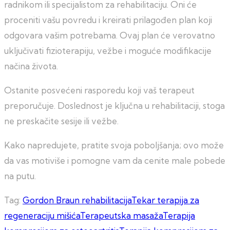
radnikom ili specijalistom za rehabilitaciju. Oni će
proceniti vašu povredu i kreirati prilagođen plan koji
odgovara vašim potrebama. Ovaj plan će verovatno
uključivati fizioterapiju, vežbe i moguće modifikacije
načina života.
Ostanite posvećeni rasporedu koji vaš terapeut
preporučuje. Doslednost je ključna u rehabilitaciji, stoga
ne preskačite sesije ili vežbe.
Kako napredujete, pratite svoja poboljšanja; ovo može
da vas motiviše i pomogne vam da cenite male pobede
na putu.
Tag:
Gordon Braun rehabilitacija
Tekar terapija za
regeneraciju mišića
Terapeutska masaža
Terapija