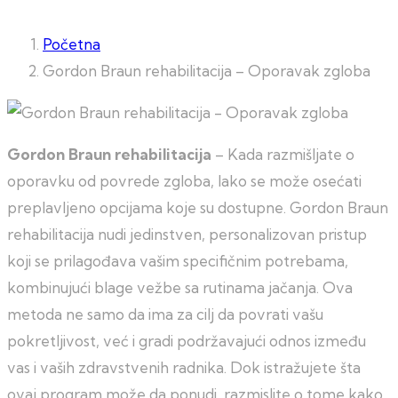
Početna
Gordon Braun rehabilitacija – Oporavak zgloba
Gordon Braun rehabilitacija
– Kada razmišljate o
oporavku od povrede zgloba, lako se može osećati
preplavljeno opcijama koje su dostupne. Gordon Braun
rehabilitacija nudi jedinstven, personalizovan pristup
koji se prilagođava vašim specifičnim potrebama,
kombinujući blage vežbe sa rutinama jačanja. Ova
metoda ne samo da ima za cilj da povrati vašu
pokretljivost, već i gradi podržavajući odnos između
vas i vaših zdravstvenih radnika. Dok istražujete šta
ovaj program može da ponudi, razmislite o tome kako