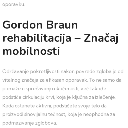
oporavku.
Gordon Braun
rehabilitacija – Značaj
mobilnosti
Održavanje pokretljivosti nakon povrede zgloba je od
vitalnog značaja za efikasan oporavak. To ne samo da
pomaže u sprečavanju ukočenosti, već takođe
podstiče cirkulaciju krvi, koja je ključna za izlečenje.
Kada ostanete aktivni, podstičete svoje telo da
proizvodi sinovijalnu tečnost, koja je neophodna za
podmazivanje zglobova.