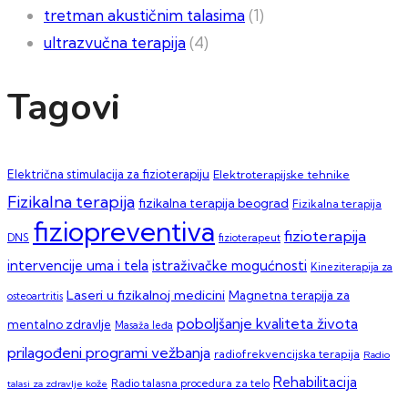
tretman akustičnim talasima
(1)
ultrazvučna terapija
(4)
Tagovi
Električna stimulacija za fizioterapiju
Elektroterapijske tehnike
Fizikalna terapija
fizikalna terapija beograd
Fizikalna terapija
fiziopreventiva
fizioterapija
DNS
fizioterapeut
intervencije uma i tela
istraživačke mogućnosti
Kineziterapija za
Laseri u fizikalnoj medicini
Magnetna terapija za
osteoartritis
poboljšanje kvaliteta života
mentalno zdravlje
Masaža leđa
prilagođeni programi vežbanja
radiofrekvencijska terapija
Radio
Rehabilitacija
talasi za zdravlje kože
Radio talasna procedura za telo