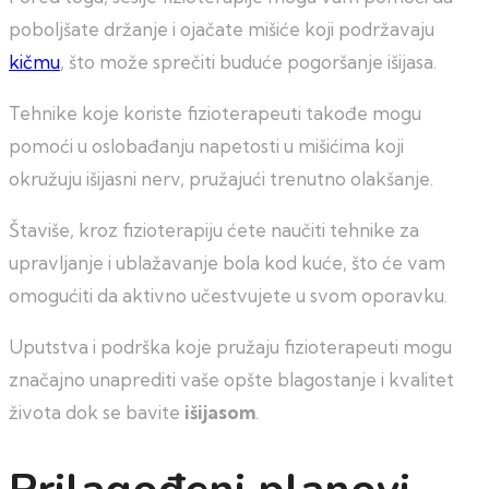
poboljšate držanje i ojačate mišiće koji podržavaju
kičmu
, što može sprečiti buduće pogoršanje išijasa.
Tehnike koje koriste fizioterapeuti takođe mogu
pomoći u oslobađanju napetosti u mišićima koji
okružuju išijasni nerv, pružajući trenutno olakšanje.
Štaviše, kroz fizioterapiju ćete naučiti tehnike za
upravljanje i ublažavanje bola kod kuće, što će vam
omogućiti da aktivno učestvujete u svom oporavku.
Uputstva i podrška koje pružaju fizioterapeuti mogu
značajno unaprediti vaše opšte blagostanje i kvalitet
života dok se bavite
išijasom
.