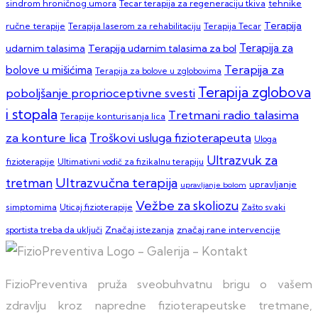
sindrom hroničnog umora
Tecar terapija za regeneraciju tkiva
tehnike
Terapija
ručne terapije
Terapija laserom za rehabilitaciju
Terapija Tecar
Terapija za
Terapija udarnim talasima za bol
udarnim talasima
Terapija za
bolove u mišićima
Terapija za bolove u zglobovima
Terapija zglobova
poboljšanje proprioceptivne svesti
i stopala
Tretmani radio talasima
Terapije konturisanja lica
za konture lica
Troškovi usluga fizioterapeuta
Uloga
Ultrazvuk za
fizioterapije
Ultimativni vodič za fizikalnu terapiju
Ultrazvučna terapija
tretman
upravljanje
upravljanje bolom
Vežbe za skoliozu
simptomima
Zašto svaki
Uticaj fizioterapije
sportista treba da uključi
Značaj istezanja
značaj rane intervencije
FizioPreventiva pruža sveobuhvatnu brigu o vašem
zdravlju kroz napredne fizioterapeutske tretmane,