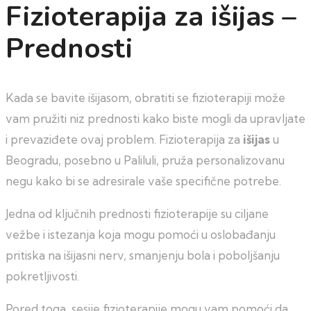
Fizioterapija za išijas –
Prednosti
Kada se bavite išijasom, obratiti se fizioterapiji može
vam pružiti niz prednosti kako biste mogli da upravljate
i prevaziđete ovaj problem. Fizioterapija za
išijas
u
Beogradu, posebno u Paliluli, pruža personalizovanu
negu kako bi se adresirale vaše specifične potrebe.
Jedna od ključnih prednosti fizioterapije su ciljane
vežbe i istezanja koja mogu pomoći u oslobađanju
pritiska na išijasni nerv, smanjenju bola i poboljšanju
pokretljivosti.
Pored toga, sesije fizioterapije mogu vam pomoći da