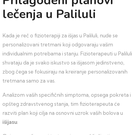
Prilagođeni planovi
lečenja u Paliluli
Kada je reč o fizioterapiji za išijas u Paliluli, nude se
personalizovani tretmani koji odgovaraju vašim
individualnim potrebama i stanju. Fizioterapeuti u Paliluli
shvataju da je svako iskustvo sa išijasom jedinstveno,
zbog čega se fokusiraju na kreiranje personalizovanih
tretmana samo za vas.
Analizom vaših specifičnih simptoma, opsega pokreta i
opšteg zdravstvenog stanja, tim fizioterapeuta će
razviti plan koji cilja na osnovni uzrok vaših bolova u
išijasu
.