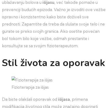
ublažavanju bolova u
išijasu
, već takođe pomaže u
prevenciji budućih epizoda. Važno je izvoditi ove vežbe
ispravno i konzistentno kako biste doživeli sve
prednosti. Zapamtite da treba da slušate svoje telo i ne
gurate se preko svojih granica. Ako osetite povećan
bol tokom bilo koje vežbe, odmah prestanite i
konsultujte se sa svojim fizioterapeutom.
Stil života za oporavak
Fizioterapija za išijas
Da biste olakšali oporavak od
išijasa
, primena
modifikacija životnog stila može značajno doprineti