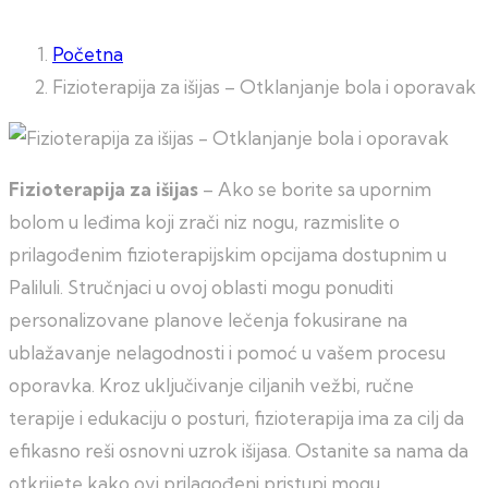
Početna
Fizioterapija za išijas – Otklanjanje bola i oporavak
Fizioterapija za išijas
– Ako se borite sa upornim
bolom u leđima koji zrači niz nogu, razmislite o
prilagođenim fizioterapijskim opcijama dostupnim u
Paliluli. Stručnjaci u ovoj oblasti mogu ponuditi
personalizovane planove lečenja fokusirane na
ublažavanje nelagodnosti i pomoć u vašem procesu
oporavka. Kroz uključivanje ciljanih vežbi, ručne
terapije i edukaciju o posturi, fizioterapija ima za cilj da
efikasno reši osnovni uzrok išijasa. Ostanite sa nama da
otkrijete kako ovi prilagođeni pristupi mogu