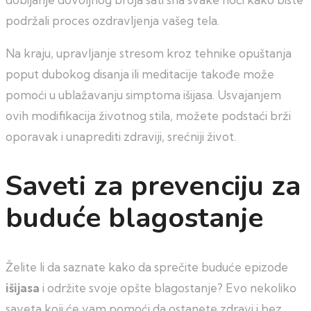
podržali proces ozdravljenja vašeg tela.
Na kraju, upravljanje stresom kroz tehnike opuštanja
poput dubokog disanja ili meditacije takođe može
pomoći u ublažavanju simptoma išijasa. Usvajanjem
ovih modifikacija životnog stila, možete podstaći brži
oporavak i unaprediti zdraviji, srećniji život.
Saveti za prevenciju za
buduće blagostanje
Želite li da saznate kako da sprečite buduće epizode
išijasa
i održite svoje opšte blagostanje? Evo nekoliko
saveta koji će vam pomoći da ostanete zdravi i bez