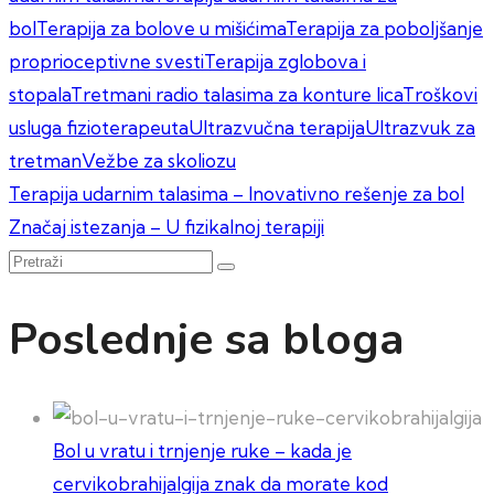
bol
Terapija za bolove u mišićima
Terapija za poboljšanje
proprioceptivne svesti
Terapija zglobova i
stopala
Tretmani radio talasima za konture lica
Troškovi
usluga fizioterapeuta
Ultrazvučna terapija
Ultrazvuk za
tretman
Vežbe za skoliozu
Kretanje
Terapija udarnim talasima – Inovativno rešenje za bol
Značaj istezanja – U fizikalnoj terapiji
članka
Pretraži
Poslednje sa bloga
Bol u vratu i trnjenje ruke – kada je
cervikobrahijalgija znak da morate kod