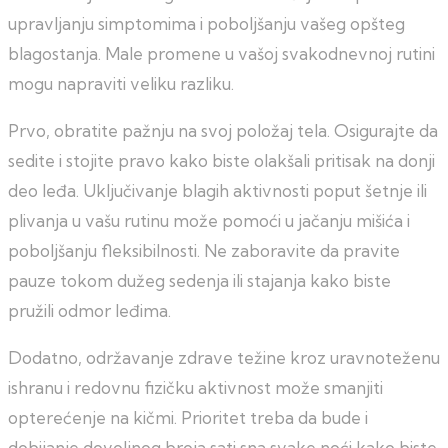
upravljanju simptomima i poboljšanju vašeg opšteg
blagostanja. Male promene u vašoj svakodnevnoj rutini
mogu napraviti veliku razliku.
Prvo, obratite pažnju na svoj položaj tela. Osigurajte da
sedite i stojite pravo kako biste olakšali pritisak na donji
deo leđa. Uključivanje blagih aktivnosti poput šetnje ili
plivanja u vašu rutinu može pomoći u jačanju mišića i
poboljšanju fleksibilnosti. Ne zaboravite da pravite
pauze tokom dužeg sedenja ili stajanja kako biste
pružili odmor leđima.
Dodatno, održavanje zdrave težine kroz uravnoteženu
ishranu i redovnu fizičku aktivnost može smanjiti
opterećenje na kičmi. Prioritet treba da bude i
dobijanje dovoljnog broja sati sna svake noći kako biste