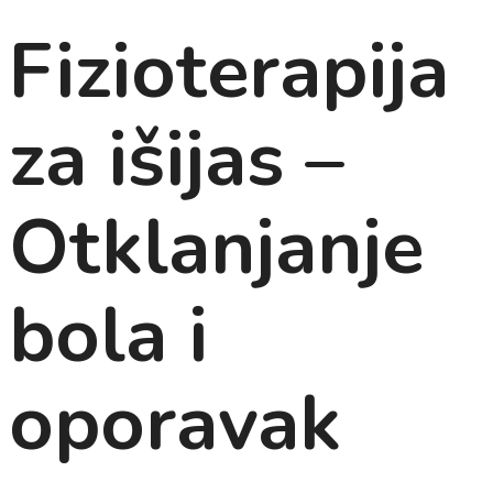
Fizioterapija
za išijas –
Otklanjanje
bola i
oporavak