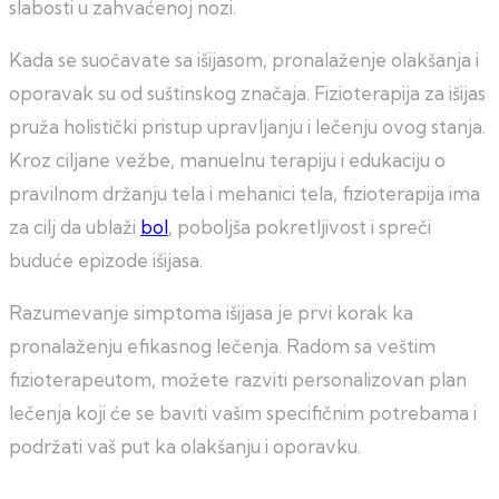
slabosti u zahvaćenoj nozi.
Kada se suočavate sa išijasom, pronalaženje olakšanja i
oporavak su od suštinskog značaja. Fizioterapija za išijas
pruža holistički pristup upravljanju i lečenju ovog stanja.
Kroz ciljane vežbe, manuelnu terapiju i edukaciju o
pravilnom držanju tela i mehanici tela, fizioterapija ima
za cilj da ublaži
bol
, poboljša pokretljivost i spreči
buduće epizode išijasa.
Razumevanje simptoma išijasa je prvi korak ka
pronalaženju efikasnog lečenja. Radom sa veštim
fizioterapeutom, možete razviti personalizovan plan
lečenja koji će se baviti vašim specifičnim potrebama i
podržati vaš put ka olakšanju i oporavku.