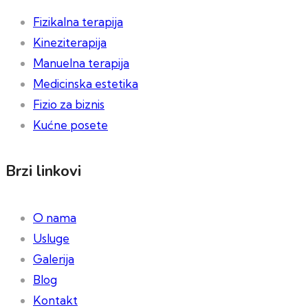
Fizikalna terapija
Kineziterapija
Manuelna terapija
Medicinska estetika
Fizio za biznis
Kućne posete
Brzi linkovi
O nama
Usluge
Galerija
Blog
Kontakt