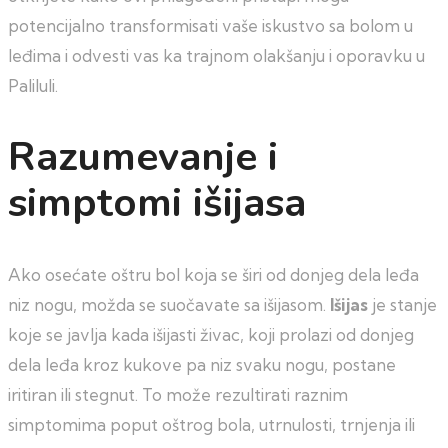
potencijalno transformisati vaše iskustvo sa bolom u
leđima i odvesti vas ka trajnom olakšanju i oporavku u
Paliluli.
Razumevanje i
simptomi išijasa
Ako osećate oštru bol koja se širi od donjeg dela leđa
niz nogu, možda se suočavate sa išijasom.
Išijas
je stanje
koje se javlja kada išijasti živac, koji prolazi od donjeg
dela leđa kroz kukove pa niz svaku nogu, postane
iritiran ili stegnut. To može rezultirati raznim
simptomima poput oštrog bola, utrnulosti, trnjenja ili