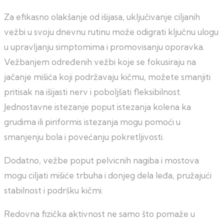
Za efikasno olakšanje od išijasa, uključivanje ciljanih
vežbi u svoju dnevnu rutinu može odigrati ključnu ulogu
u upravljanju simptomima i promovisanju oporavka.
Vežbanjem određenih vežbi koje se fokusiraju na
jačanje mišića koji podržavaju kičmu, možete smanjiti
pritisak na išijasti nerv i poboljšati fleksibilnost.
Jednostavne istezanje poput istezanja kolena ka
grudima ili piriformis istezanja mogu pomoći u
smanjenju bola i povećanju pokretljivosti.
Dodatno, vežbe poput pelvicnih nagiba i mostova
mogu ciljati mišiće trbuha i donjeg dela leđa, pružajući
stabilnost i podršku kičmi.
Redovna fizička aktivnost ne samo što pomaže u