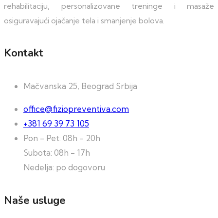
rehabilitaciju, personalizovane treninge i masaže
osiguravajući ojačanje tela i smanjenje bolova.
Kontakt
Mačvanska 25, Beograd Srbija
office@fiziopreventiva.com
+381 69 39 73 105
Pon - Pet: 08h - 20h
Subota: 08h - 17h
Nedelja: po dogovoru
Naše usluge