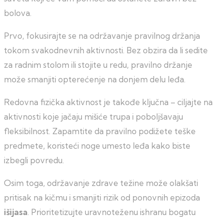
bolova.
Prvo, fokusirajte se na održavanje pravilnog držanja
tokom svakodnevnih aktivnosti. Bez obzira da li sedite
za radnim stolom ili stojite u redu, pravilno držanje
može smanjiti opterećenje na donjem delu leđa.
Redovna fizička aktivnost je takođe ključna – ciljajte na
aktivnosti koje jačaju mišiće trupa i poboljšavaju
fleksibilnost. Zapamtite da pravilno podižete teške
predmete, koristeći noge umesto leđa kako biste
izbegli povredu.
Osim toga, održavanje zdrave težine može olakšati
pritisak na kičmu i smanjiti rizik od ponovnih epizoda
išijasa
. Prioritetizujte uravnoteženu ishranu bogatu