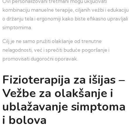
Ovi personalizovani tretmani mogu uključivati
kombinaciju manuelne terapije, ciljanih vežbi i edukaciju
o držanju tela i ergonomiji kako biste efikasno upravljali
simptomima.
Cilj je ne samo pružiti olakšanje od trenutne
nelagodnosti, već i sprečiti buduće pogoršanje i
promovisati dugoročni oporavak.
Fizioterapija za išijas –
Vežbe za olakšanje i
ublažavanje simptoma
i bolova