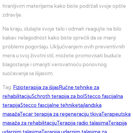
hranljivim materijama kako biste podržali svoje opšte
zdravlje.
Na kraju, slušajte svoje telo i odmah reagujte na bilo
kakav nelagodnost kako biste sprečili da se manji
problemi pogoršaju. Uključivanjem ovih preventivnih
mera u svoj životni stil, možete promovisati buduće
blagostanje i smanjiti verovatnoću ponovnog
suočavanja sa išijasom.
Tag:
Fizioterapija za išijas
Ručne tehnike za
rehabilitaciju
Schroth terapija za bol
Stecco fascijalna
terapija
Stecco fascijalne tehnike
tajlandska
masaža
Tecar terapija za regeneraciju tkiva
Terapeutska
masaža za rehabilitaciju
Terapija radio talasima
Terapija
udarnim talasima
Terapija udarnim talasima za