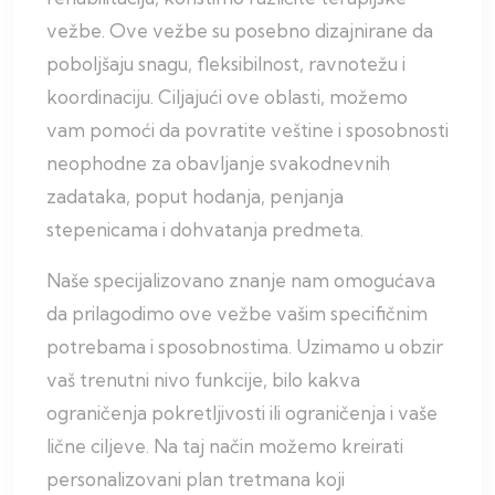
vežbe. Ove vežbe su posebno dizajnirane da
poboljšaju snagu, fleksibilnost, ravnotežu i
koordinaciju. Ciljajući ove oblasti, možemo
vam pomoći da povratite veštine i sposobnosti
neophodne za obavljanje svakodnevnih
zadataka, poput hodanja, penjanja
stepenicama i dohvatanja predmeta.
Naše specijalizovano znanje nam omogućava
da prilagodimo ove vežbe vašim specifičnim
potrebama i sposobnostima. Uzimamo u obzir
vaš trenutni nivo funkcije, bilo kakva
ograničenja pokretljivosti ili ograničenja i vaše
lične ciljeve. Na taj način možemo kreirati
personalizovani plan tretmana koji