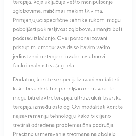
terapija, koja uključuje vešto manipulisanje
zglobovima, mišićima i mekim tkivima.
Primjenjujući specifične tehnike rukom, mogu
poboljšati pokretljivost zglobova, smanjiti bol i
podstaći izlečenje. Ovaj personalizovani
pristup mi omogućava da se bavim vašim
jedinstvenim stanjem i radim na obnovi
funkcionalnosti vašeg tela.
Dodatno, koriste se specijalizovani modaliteti
kako bi se dodatno poboljšao oporavak. To
mogu biti elektroterapija, ultrazvuk ili laserska
terapija, između ostalog. Ovi modaliteti koriste
najsavremeniju tehnologiju kako bi ciljano
tretirali određena problematična područja.
Precizno usmeravanje tretmana na obolelo