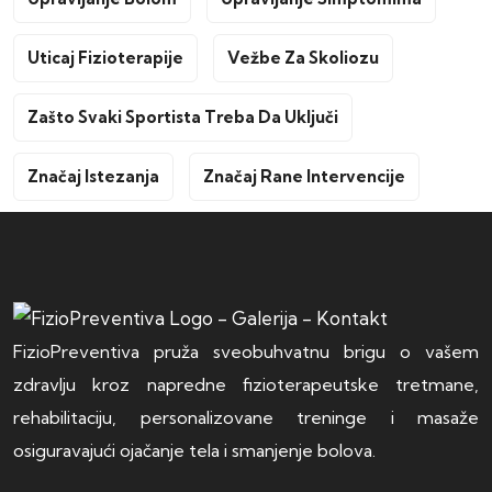
Uticaj Fizioterapije
Vežbe Za Skoliozu
Zašto Svaki Sportista Treba Da Uključi
Značaj Istezanja
Značaj Rane Intervencije
FizioPreventiva pruža sveobuhvatnu brigu o vašem
zdravlju kroz napredne fizioterapeutske tretmane,
rehabilitaciju, personalizovane treninge i masaže
osiguravajući ojačanje tela i smanjenje bolova.