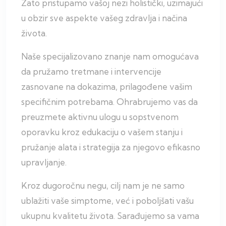
Zato pristupamo vašoj nezi holistički, uzimajući
u obzir sve aspekte vašeg zdravlja i načina
života.
Naše specijalizovano znanje nam omogućava
da pružamo tretmane i intervencije
zasnovane na dokazima, prilagođene vašim
specifičnim potrebama. Ohrabrujemo vas da
preuzmete aktivnu ulogu u sopstvenom
oporavku kroz edukaciju o vašem stanju i
pružanje alata i strategija za njegovo efikasno
upravljanje.
Kroz dugoročnu negu, cilj nam je ne samo
ublažiti vaše simptome, već i poboljšati vašu
ukupnu kvalitetu života. Sarađujemo sa vama