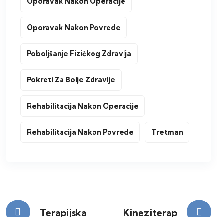
Oporavak Nakon Operacije
Oporavak Nakon Povrede
Poboljšanje Fizičkog Zdravlja
Pokreti Za Bolje Zdravlje
Rehabilitacija Nakon Operacije
Rehabilitacija Nakon Povrede
Tretman
Kretanje
Terapijska
Kineziterap