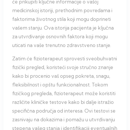
će prikupiti ključne informacije o vašoj
medicinskoj istoriji, prethodnim povredama i
faktorima životnog stila koji mogu doprineti
vašem stanju. Ova istorija pacijenta je ključna
za utvrđivanje osnovnih faktora koji mogu
uticati na vaše trenutno zdravstveno stanje.
Zatim će fizioterapeut sprovesti sveobuhvatni
fizički pregled, koristeći svoje stručno znanje
kako bi procenio vaš opseg pokreta, snagu,
fleksibilnost i opštu funkcionalnost. Tokom
fizičkog pregleda, fizioterapeut može koristiti
različite kliničke testove kako bi dalje istražio
specifična područja od interesa. Ovi testovi se
zasnivaju na dokazima i pomažu u utvrđivanju
stepena vašeg stanja i identifikaciji eventualnih