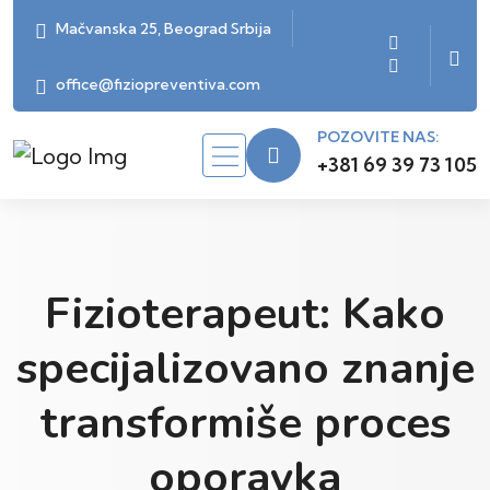
Mačvanska 25, Beograd Srbija
office@fiziopreventiva.com
POZOVITE NAS:
+381 69 39 73 105
Fizioterapeut: Kako
specijalizovano znanje
transformiše proces
oporavka