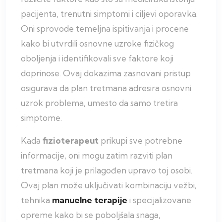
pacijenta, trenutni simptomi i ciljevi oporavka.
Oni sprovode temeljna ispitivanja i procene
kako bi utvrdili osnovne uzroke fizičkog
oboljenja i identifikovali sve faktore koji
doprinose. Ovaj dokazima zasnovani pristup
osigurava da plan tretmana adresira osnovni
uzrok problema, umesto da samo tretira
simptome.
Kada
fizioterapeut
prikupi sve potrebne
informacije, oni mogu zatim razviti plan
tretmana koji je prilagođen upravo toj osobi.
Ovaj plan može uključivati kombinaciju vežbi,
tehnika
manuelne
terapije
i specijalizovane
opreme kako bi se poboljšala snaga,