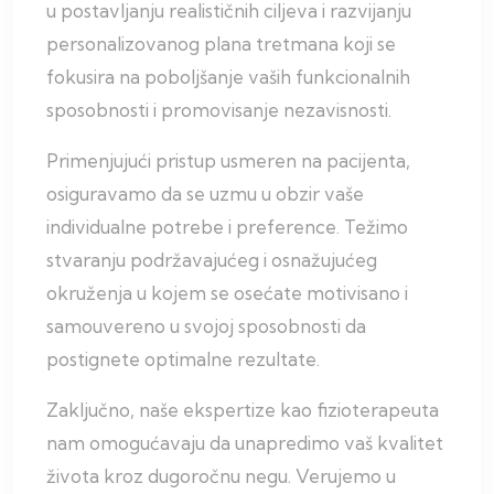
u postavljanju realističnih ciljeva i razvijanju
personalizovanog plana tretmana koji se
fokusira na poboljšanje vaših funkcionalnih
sposobnosti i promovisanje nezavisnosti.
Primenjujući pristup usmeren na pacijenta,
osiguravamo da se uzmu u obzir vaše
individualne potrebe i preference. Težimo
stvaranju podržavajućeg i osnažujućeg
okruženja u kojem se osećate motivisano i
samouvereno u svojoj sposobnosti da
postignete optimalne rezultate.
Zaključno, naše ekspertize kao fizioterapeuta
nam omogućavaju da unapredimo vaš kvalitet
života kroz dugoročnu negu. Verujemo u