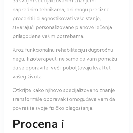
Sa svojim specijalizovanim znanjem i
naprednim tehnikama, oni mogu precizno
proceniti i dijagnostikovati vaše stanje,
stvarajući personalizovane planove lečenja
prilagođene vašim potrebama.
Kroz funkcionalnu rehabilitaciju i dugoročnu
negu, fizioterapeuti ne samo da vam pomažu
da se oporavite, već i poboljšavaju kvalitet
vašeg života.
Otkrijte kako njihovo specijalizovano znanje
transformiše oporavak i omogućava vam da
povratite svoje fizičko blagostanje.
Procena i