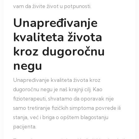
vam da živite život u potpunosti.
Unapređivanje
kvaliteta života
kroz dugoročnu
negu
Unapređivanje kvaliteta života kroz
dugoročnu negu je naš krajnji cilj. Kao
fizioterapeuti, shvatamo da oporavak nije
samo tretiranje fizičkih simptoma povrede ili
stanja, već i briga o opštem blagostanju
pacijenta.