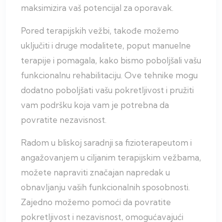
maksimizira vaš potencijal za oporavak.
Pored terapijskih vežbi, takođe možemo
uključiti i druge modalitete, poput manuelne
terapije i pomagala, kako bismo poboljšali vašu
funkcionalnu rehabilitaciju. Ove tehnike mogu
dodatno poboljšati vašu pokretljivost i pružiti
vam podršku koja vam je potrebna da
povratite nezavisnost.
Radom u bliskoj saradnji sa fizioterapeutom i
angažovanjem u ciljanim terapijskim vežbama,
možete napraviti značajan napredak u
obnavljanju vaših funkcionalnih sposobnosti.
Zajedno možemo pomoći da povratite
pokretljivost i nezavisnost, omogućavajući