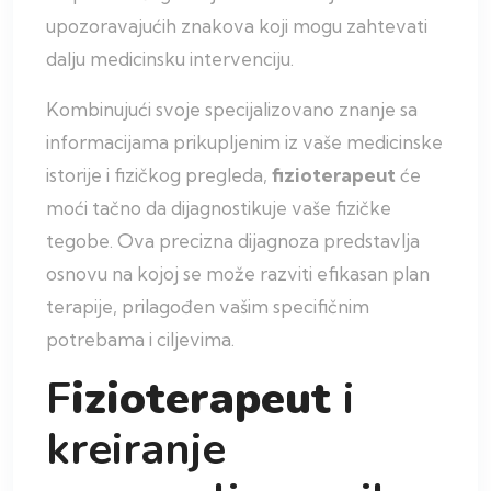
upozoravajućih znakova koji mogu zahtevati
dalju medicinsku intervenciju.
Kombinujući svoje specijalizovano znanje sa
informacijama prikupljenim iz vaše medicinske
istorije i fizičkog pregleda,
fizioterapeut
će
moći tačno da dijagnostikuje vaše fizičke
tegobe. Ova precizna dijagnoza predstavlja
osnovu na kojoj se može razviti efikasan plan
terapije, prilagođen vašim specifičnim
potrebama i ciljevima.
F
izioterapeut
i
kreiranje