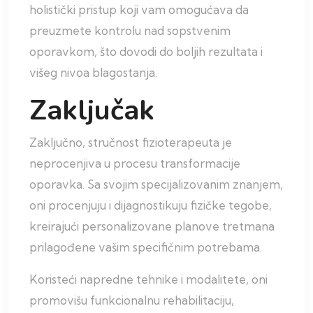
holistički pristup koji vam omogućava da
preuzmete kontrolu nad sopstvenim
oporavkom, što dovodi do boljih rezultata i
višeg nivoa blagostanja.
Zaključak
Zaključno, stručnost fizioterapeuta je
neprocenjiva u procesu transformacije
oporavka. Sa svojim specijalizovanim znanjem,
oni procenjuju i dijagnostikuju fizičke tegobe,
kreirajući personalizovane planove tretmana
prilagođene vašim specifičnim potrebama.
Koristeći napredne tehnike i modalitete, oni
promovišu funkcionalnu rehabilitaciju,