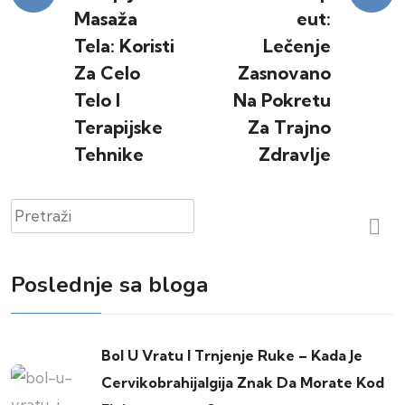
Masaža
Eut:
članka
Tela: Koristi
Lečenje
Za Celo
Zasnovano
Telo I
Na Pokretu
Terapijske
Za Trajno
Tehnike
Zdravlje
Pretraži
Poslednje sa bloga
Bol U Vratu I Trnjenje Ruke – Kada Je
Cervikobrahijalgija Znak Da Morate Kod