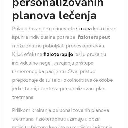
personalizovanih
planova lečenja
Prilagođavanjem planova
tretmana
kako bi se
ispunile individualne potrebe,
fizioterapeut
može znatno poboljšati proces oporavka.
Ključ efektne
fizioterapije
leži u pružanju
individualne nege i usvajanju pristupa
usmerenog ka pacijentu. Ovaj pristup
prepoznaje da su telo i okolnosti svake osobe
jedinstveni, i zahteva personalizovani plan
tretmana.
Prilikom kreiranja personalizovanih planova
tretmana, fizioterapeuti uzimaju u obzir
različite faktore kao što su medicinska istorija