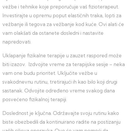
vežbe i tehnike koje preporučuje vaš fizioterapeut.
Investirajte u opremu poput elastičnih traka, lopti za
vežbanje ili tegova za vežbanje kod kuće. Ovi alati će
vam olakšati da ostanete dosledni i nastavite
napredovati.
Uklapanje fizikalne terapije u zauzet raspored može
biti izazov. Izdvojite vreme za terapijske sesije – neka
vam one budu prioritet. Uključite vežbe u
svakodnevnu rutinu, tretirajući ih kao bilo koji drugi
sastanak. Odvojite određeno vreme svakog dana
posvećeno fizikalnoj terapiji.
Doslednost je ključna. Održavajte svoju rutinu kako
biste obezbedili da kontinuirano radite na postizanju
vaših ciljeva oporavka. Ovo će vam pomoći da