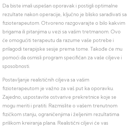
Da biste imali uspešan oporavak i postigli optimalne
rezultate nakon operacije, ključno je blisko sarađivati sa
fizioterapeutom. Otvoreno razgovarajte o bilo kakvim
brigama ili pitanjima u vezi sa vašim tretmanom. Ovo
će omogućiti terapeutu da razume vaše potrebe i
prilagodi terapijske sesije prema tome. Takođe će mu
pomoći da osmisli program specifičan za vaše ciljeve i
sposobnosti.
Postavljanje realističnih ciljeva sa vašim
fizioterapeutom je važno za vaš put ka oporavku.
Zajedno, uspostavite ostvarive prekretnice koje se
mogu meriti i pratiti. Razmislite o vašem trenutnom
fizičkom stanju, ograničenjima i željenim rezultatima
prilikom kreiranja plana. Realistični ciljevi će vas