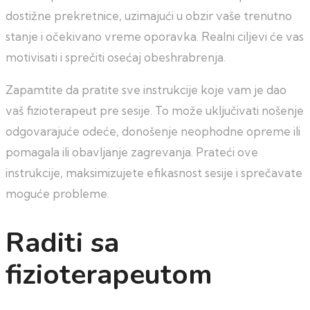
dostižne prekretnice, uzimajući u obzir vaše trenutno
stanje i očekivano vreme oporavka. Realni ciljevi će vas
motivisati i sprečiti osećaj obeshrabrenja.
Zapamtite da pratite sve instrukcije koje vam je dao
vaš fizioterapeut pre sesije. To može uključivati nošenje
odgovarajuće odeće, donošenje neophodne opreme ili
pomagala ili obavljanje zagrevanja. Prateći ove
instrukcije, maksimizujete efikasnost sesije i sprečavate
moguće probleme.
Raditi sa
fizioterapeutom