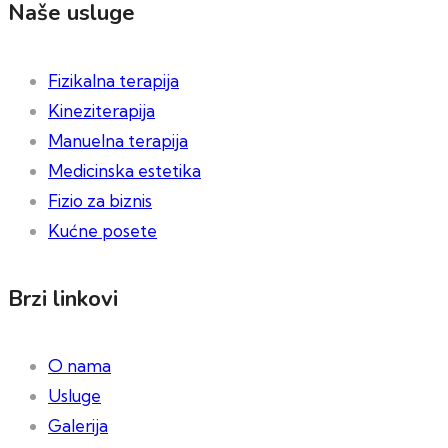
Naše usluge
Fizikalna terapija
Kineziterapija
Manuelna terapija
Medicinska estetika
Fizio za biznis
Kućne posete
Brzi linkovi
O nama
Usluge
Galerija