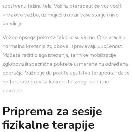
sopstvenu težinu tela. Vaš fizioterapeut će vas voditi
kroz ove vežbe, uzimajući u obzir vaše stanje i nivo
kondicije.
Vežbe opsega pokreta takođe su važne. One vraćaju
normalno kretanje zglobova i sprečavaju ukočenost.
Možete raditi blaga istezanja, tehnike mobilizacije
zglobova ili specifične pokrete usmerene na određena
područja. Važno je da pratite uputstva terapeuta i da se
ne forsirate previše kako biste izbegli dodatne
povrede.
Priprema za sesije
fizikalne terapije