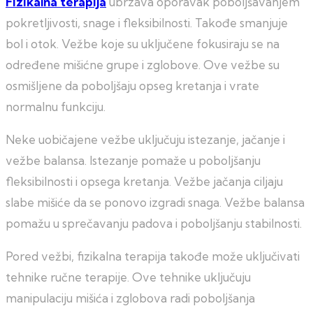
Fizikalna terapija
ubrzava oporavak poboljšavanjem
pokretljivosti, snage i fleksibilnosti. Takođe smanjuje
bol i otok. Vežbe koje su uključene fokusiraju se na
određene mišićne grupe i zglobove. Ove vežbe su
osmišljene da poboljšaju opseg kretanja i vrate
normalnu funkciju.
Neke uobičajene vežbe uključuju istezanje, jačanje i
vežbe balansa. Istezanje pomaže u poboljšanju
fleksibilnosti i opsega kretanja. Vežbe jačanja ciljaju
slabe mišiće da se ponovo izgradi snaga. Vežbe balansa
pomažu u sprečavanju padova i poboljšanju stabilnosti.
Pored vežbi, fizikalna terapija takođe može uključivati
tehnike ručne terapije. Ove tehnike uključuju
manipulaciju mišića i zglobova radi poboljšanja