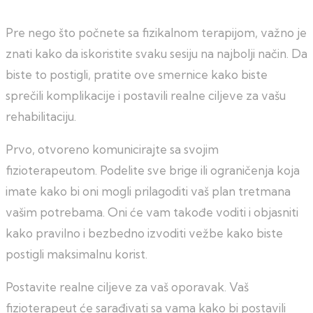
Pre nego što počnete sa fizikalnom terapijom, važno je
znati kako da iskoristite svaku sesiju na najbolji način. Da
biste to postigli, pratite ove smernice kako biste
sprečili komplikacije i postavili realne ciljeve za vašu
rehabilitaciju.
Prvo, otvoreno komunicirajte sa svojim
fizioterapeutom. Podelite sve brige ili ograničenja koja
imate kako bi oni mogli prilagoditi vaš plan tretmana
vašim potrebama. Oni će vam takođe voditi i objasniti
kako pravilno i bezbedno izvoditi vežbe kako biste
postigli maksimalnu korist.
Postavite realne ciljeve za vaš oporavak. Vaš
fizioterapeut će sarađivati sa vama kako bi postavili