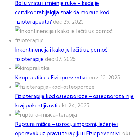
Bol u vratu i trnjenje ruke – kada je
cervikobrahijalgija znak da morate kod
fizioterapeuta?
dec 29, 2025
Inkontinencija i kako je lečiti uz pomoć
fizioterapije
dec 07, 2025
Kiropraktika u Fiziopreventivi
nov 22, 2025
Fizioterapija kod osteoporoze – osteoporoza nije
kraj pokretljivosti
okt 24, 2025
Ruptura mišića – uzroci, simptomi, lečenje i
oporavak uz pravu terapiju u Fiziopeventivi
okt