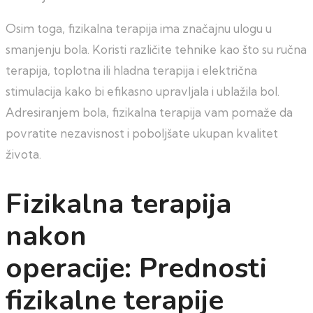
Osim toga, fizikalna terapija ima značajnu ulogu u
smanjenju bola. Koristi različite tehnike kao što su ručna
terapija, toplotna ili hladna terapija i električna
stimulacija kako bi efikasno upravljala i ublažila bol.
Adresiranjem bola, fizikalna terapija vam pomaže da
povratite nezavisnost i poboljšate ukupan kvalitet
života.
Fizikalna terapija
nakon
operacije: Prednosti
fizikalne terapije