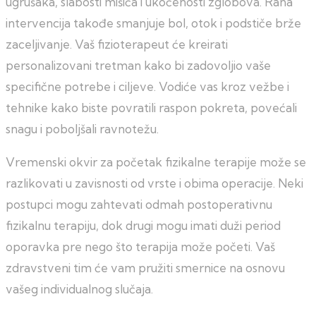
ugrušaka, slabosti mišića i ukočenosti zglobova. Rana
intervencija takođe smanjuje bol, otok i podstiče brže
zaceljivanje. Vaš fizioterapeut će kreirati
personalizovani tretman kako bi zadovoljio vaše
specifične potrebe i ciljeve. Vodiće vas kroz vežbe i
tehnike kako biste povratili raspon pokreta, povećali
snagu i poboljšali ravnotežu.
Vremenski okvir za početak fizikalne terapije može se
razlikovati u zavisnosti od vrste i obima operacije. Neki
postupci mogu zahtevati odmah postoperativnu
fizikalnu terapiju, dok drugi mogu imati duži period
oporavka pre nego što terapija može početi. Vaš
zdravstveni tim će vam pružiti smernice na osnovu
vašeg individualnog slučaja.