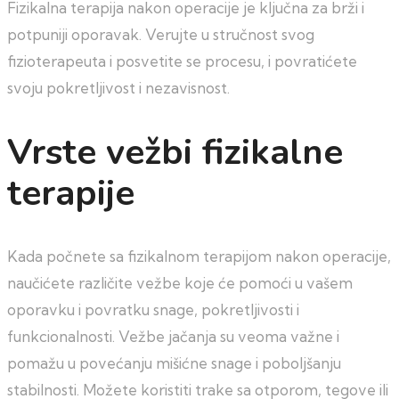
Fizikalna terapija nakon operacije je ključna za brži i
potpuniji oporavak. Verujte u stručnost svog
fizioterapeuta i posvetite se procesu, i povratićete
svoju pokretljivost i nezavisnost.
Vrste vežbi fizikalne
terapije
Kada počnete sa fizikalnom terapijom nakon operacije,
naučićete različite vežbe koje će pomoći u vašem
oporavku i povratku snage, pokretljivosti i
funkcionalnosti. Vežbe jačanja su veoma važne i
pomažu u povećanju mišićne snage i poboljšanju
stabilnosti. Možete koristiti trake sa otporom, tegove ili