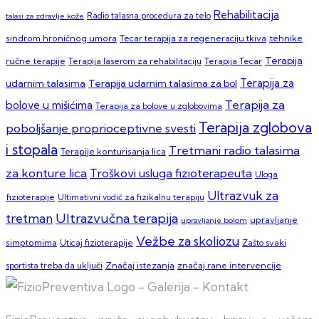
Rehabilitacija
talasi za zdravlje kože
Radio talasna procedura za telo
sindrom hroničnog umora
Tecar terapija za regeneraciju tkiva
tehnike
Terapija
ručne terapije
Terapija laserom za rehabilitaciju
Terapija Tecar
Terapija za
Terapija udarnim talasima za bol
udarnim talasima
Terapija za
bolove u mišićima
Terapija za bolove u zglobovima
Terapija zglobova
poboljšanje proprioceptivne svesti
i stopala
Tretmani radio talasima
Terapije konturisanja lica
za konture lica
Troškovi usluga fizioterapeuta
Uloga
Ultrazvuk za
fizioterapije
Ultimativni vodič za fizikalnu terapiju
Ultrazvučna terapija
tretman
upravljanje
upravljanje bolom
Vežbe za skoliozu
simptomima
Zašto svaki
Uticaj fizioterapije
sportista treba da uključi
Značaj istezanja
značaj rane intervencije