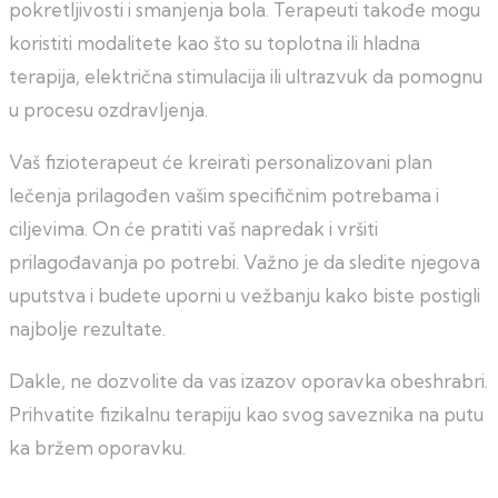
pokretljivosti i smanjenja bola. Terapeuti takođe mogu
koristiti modalitete kao što su toplotna ili hladna
terapija, električna stimulacija ili ultrazvuk da pomognu
u procesu ozdravljenja.
Vaš fizioterapeut će kreirati personalizovani plan
lečenja prilagođen vašim specifičnim potrebama i
ciljevima. On će pratiti vaš napredak i vršiti
prilagođavanja po potrebi. Važno je da sledite njegova
uputstva i budete uporni u vežbanju kako biste postigli
najbolje rezultate.
Dakle, ne dozvolite da vas izazov oporavka obeshrabri.
Prihvatite fizikalnu terapiju kao svog saveznika na putu
ka bržem oporavku.