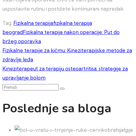
uspostavite rutinu i postižete kontinuirani napredak.
Tag:
Fizikalna terapija
fizikalna terapija
beograd
Fizikalna terapija nakon operacije: Put do
bržeg oporavka
Kretanje
Fizikalne terapije za kičmu: Kineziterapijske metode za
zdravlje leđa
članka
Kineziterapeut za terapiju osteoartritisa: strategije za
upravljanje bolom
Pretraži
Poslednje sa bloga