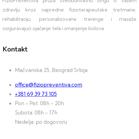
FizioPreventiva pruža sveobuhvatnu brigu o vašem
zdravlju kroz napredne fizioterapeutske tretmane,
rehabilitaciju, personalizovane treninge i masaže
osiguravajući ojačanje tela i smanjenje bolova.
Kontakt
Mačvanska 25, Beograd Srbija
office@fiziopreventiva.com
+381 69 39 73 105
Pon - Pet: 08h - 20h
Subota: 08h - 17h
Nedelja: po dogovoru