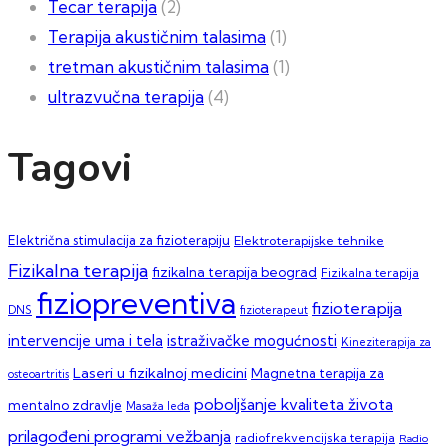
Tecar terapija
(2)
Terapija akustičnim talasima
(1)
tretman akustičnim talasima
(1)
ultrazvučna terapija
(4)
Tagovi
Električna stimulacija za fizioterapiju
Elektroterapijske tehnike
Fizikalna terapija
fizikalna terapija beograd
Fizikalna terapija
fiziopreventiva
fizioterapija
DNS
fizioterapeut
intervencije uma i tela
istraživačke mogućnosti
Kineziterapija za
Laseri u fizikalnoj medicini
Magnetna terapija za
osteoartritis
poboljšanje kvaliteta života
mentalno zdravlje
Masaža leđa
prilagođeni programi vežbanja
radiofrekvencijska terapija
Radio