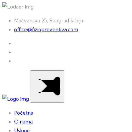
Mačvanska 25, Beograd Srbija
office@fiziopreventiva.com
Početna
O nama
Usluge