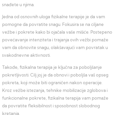
snađete u njima.
Jedna od osnovnih uloga fizikalne terapije je da vam
pomogne da povratite snagu. Fokusira se na ciljane
vežbe i pokrete kako bi ojačala vaše mišiće. Postepeno
povećavanje intenziteta i trajanja ovih vežbi pomaže
vam da obnovite snagu, olakšavajući vam povratak u
svakodnevne aktivnosti.
Takođe, fizikalna terapija je ključna za poboljšanje
pokretljivosti. Cilj joj je da obnovi i poboljša vaš opseg
pokreta, koji može biti ograničen nakon operacije.
Kroz vežbe istezanja, tehnike mobilizacije zglobova i
funkcionalne pokrete, fizikalna terapija vam pomaže
da povratite fleksibilnost i sposobnost slobodnog
kretanja.