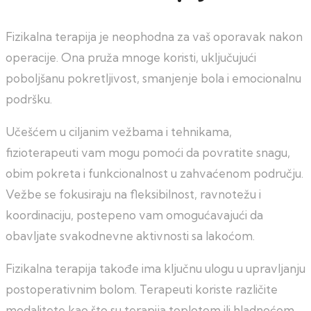
Fizikalna terapija je neophodna za vaš oporavak nakon
operacije. Ona pruža mnoge koristi, uključujući
poboljšanu pokretljivost, smanjenje bola i emocionalnu
podršku.
Učešćem u ciljanim vežbama i tehnikama,
fizioterapeuti vam mogu pomoći da povratite snagu,
obim pokreta i funkcionalnost u zahvaćenom području.
Vežbe se fokusiraju na fleksibilnost, ravnotežu i
koordinaciju, postepeno vam omogućavajući da
obavljate svakodnevne aktivnosti sa lakoćom.
Fizikalna terapija takođe ima ključnu ulogu u upravljanju
postoperativnim bolom. Terapeuti koriste različite
modalitete kao što su terapija toplotom ili hladnoćom,