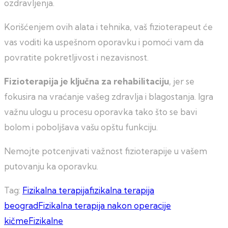
ozdravljenja.
Korišćenjem ovih alata i tehnika, vaš fizioterapeut će
vas voditi ka uspešnom oporavku i pomoći vam da
povratite pokretljivost i nezavisnost.
Fizioterapija je ključna za rehabilitaciju
, jer se
fokusira na vraćanje vašeg zdravlja i blagostanja. Igra
važnu ulogu u procesu oporavka tako što se bavi
bolom i poboljšava vašu opštu funkciju.
Nemojte potcenjivati važnost fizioterapije u vašem
putovanju ka oporavku.
Tag:
Fizikalna terapija
fizikalna terapija
beograd
Fizikalna terapija nakon operacije
kičme
Fizikalne