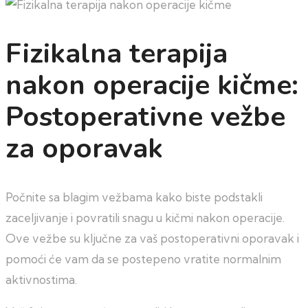
Fizikalna terapija
nakon operacije kičme:
Postoperativne vežbe
za oporavak
Počnite sa blagim vežbama kako biste podstakli
zaceljivanje i povratili snagu u kičmi nakon operacije.
Ove vežbe su ključne za vaš postoperativni oporavak i
pomoći će vam da se postepeno vratite normalnim
aktivnostima.