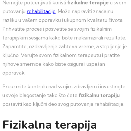
Nemojte potcenjivati koristi
fizikalne terapije
u svom
putovanju
rehabilitacije
. Može napraviti značajnu
razliku u vašem oporavku i ukupnom kvalitetu života.
Prihvatite proces i posvetite se svojim fizikalnim
terapijskim sesijama kako biste maksimizirali rezultate.
Zapamtite, ozdravljenje zahteva vreme, a strpljenje je
ključno. Verujte svom fizikalnom terapeutu i pratite
njihove smernice kako biste osigurali uspešan
oporavak.
Preuzmite kontrolu nad svojim zdravljem i investirajte
u svoje blagostanje tako što ćete
fizikalnu terapiju
postaviti kao ključni deo svog putovanja rehabilitacije.
Fizikalna terapija