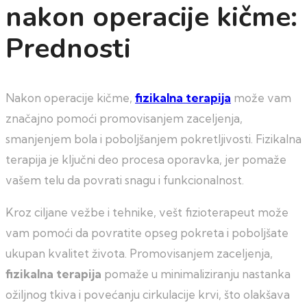
nakon operacije kičme:
Prednosti
Nakon operacije kičme,
fizikalna terapija
može vam
značajno pomoći promovisanjem zaceljenja,
smanjenjem bola i poboljšanjem pokretljivosti. Fizikalna
terapija je ključni deo procesa oporavka, jer pomaže
vašem telu da povrati snagu i funkcionalnost.
Kroz ciljane vežbe i tehnike, vešt fizioterapeut može
vam pomoći da povratite opseg pokreta i poboljšate
ukupan kvalitet života. Promovisanjem zaceljenja,
fizikalna terapija
pomaže u minimaliziranju nastanka
ožiljnog tkiva i povećanju cirkulacije krvi, što olakšava