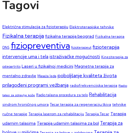
Tagovi
Električna stimulacija za fizioterapiju
Elektroterapijske tehnike
Fizikalna terapija
fizikalna terapija beograd
Fizikalna terapija
fiziopreventiva
fizioterapija
DNS
fizioterapeut
intervencije uma i tela
istraživačke mogućnosti
Kineziterapija za
Laseri u fizikalnoj medicini
Magnetna terapija za
osteoartritis
poboljšanje kvaliteta života
mentalno zdravlje
Masaža leđa
prilagođeni programi vežbanja
radiofrekvencijska terapija
Radio
Rehabilitacija
talasi za zdravlje kože
Radio talasna procedura za telo
sindrom hroničnog umora
Tecar terapija za regeneraciju tkiva
tehnike
Terapija
ručne terapije
Terapija laserom za rehabilitaciju
Terapija Tecar
Terapija za
Terapija udarnim talasima za bol
udarnim talasima
Terapija za
bolove u mišićima
Terapija za bolove u zglobovima