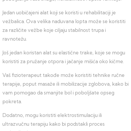
Jedan uobičajeni alat koji se koristi u rehabilitaciji je
vežbalica. Ova velika naduvana lopta može se koristiti
za različite vežbe koje ciljaju stabilnost trupa i
ravnotežu.
Još jedan koristan alat su elastične trake, koje se mogu
koristiti za pružanje otpora i jačanje mišića oko kičme.
Vaš fizioterapeut takođe može koristiti tehnike ručne
terapije, poput masaže ili mobilizacije zglobova, kako bi
vam pomogao da smanjite bol i poboljšate opseg
pokreta.
Dodatno, mogu koristiti elektrostimulaciju ili
ultrazvučnu terapiju kako bi podstakli proces