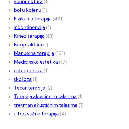
akupunktura
(1)
bol u kolenu
(1)
Fizikalna terapija
(481)
inkontinencija
(1)
Kineziterapija
(61)
Kiropraktika
(1)
Manuelna terapija
(101)
Medicinska estetika
(17)
osteoporoza
(1)
skolioza
(1)
Tecar terapija
(2)
Terapija akustičnim talasima
(1)
tretman akustičnim talasima
(1)
ultrazvučna terapija
(4)