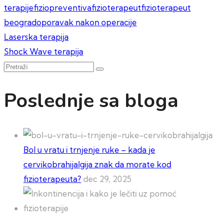
terapije
fiziopreventiva
fizioterapeut
fizioterapeut
beograd
oporavak nakon operacije
Kretanje
Laserska terapija
Shock Wave terapija
članka
Pretraži
Poslednje sa bloga
Bol u vratu i trnjenje ruke – kada je
cervikobrahijalgija znak da morate kod
fizioterapeuta?
dec 29, 2025