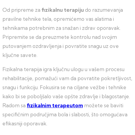
Od pripreme za
fizikalnu terapiju
do razumevanja
pravilne tehnike tela, opremićemo vas alatima i
tehnikama potrebnim za snažan i zdrav oporavak.
Pripremite se da preuzmete kontrolu nad svojim
putovanjem ozdravljenja i povratite snagu uz ove
ključne savete.
Fizikalna terapija igra ključnu ulogu u vašem procesu
rehabilitacije, pomažući vam da povratite pokretljivost,
snagu i funkciju. Fokusira se na ciljane vežbe i tehnike
kako bi se poboljšalo vaše opšte zdravlje i blagostanje.
Radom sa
fizikalnim terapeutom
možete se baviti
specifičnim područjima bola i slabosti, što omogućava
efikasniji oporavak.