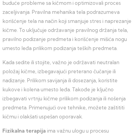
buduće probleme sa kičmom i optimizovali proces
zaceljivanja. Pravilna mehanika tela podrazumeva
korišćenje tela na način koji smanjuje stres i naprezanje
kičme. To uključuje održavanje pravilnog držanja tela,
pravilno podizanje predmeta i korišćenje mišića nogu
umesto leđa prilikom podizanja teških predmeta.
Kada sedite ili stojite, važno je održavati neutralan
položaj kičme, izbegavajući preterano čučanje ili
nadizanje. Prilikom savijanja ili dosezanja, koristite
kukove i kolena umesto leđa. Takođe je ključno
izbegavati vrtnju kičme prilikom podizanja ili nošenja
predmeta. Primenujući ove tehnike, možete zaštititi
kičmu i olakšati uspešan oporavak.
Fizikalna terapija
ima važnu ulogu u procesu