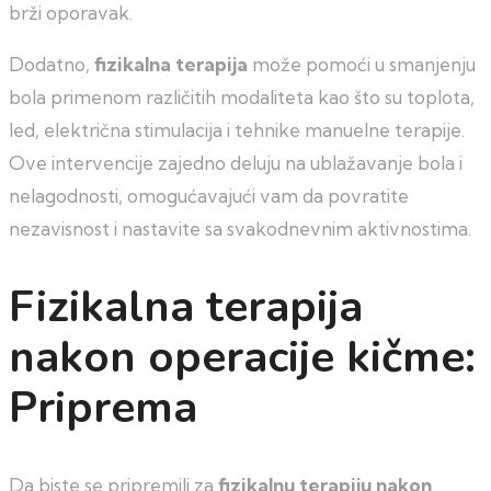
brži oporavak.
Dodatno,
fizikalna terapija
može pomoći u smanjenju
bola primenom različitih modaliteta kao što su toplota,
led, električna stimulacija i tehnike manuelne terapije.
Ove intervencije zajedno deluju na ublažavanje bola i
nelagodnosti, omogućavajući vam da povratite
nezavisnost i nastavite sa svakodnevnim aktivnostima.
Fizikalna terapija
nakon operacije kičme:
Priprema
Da biste se pripremili za
fizikalnu terapiju nakon