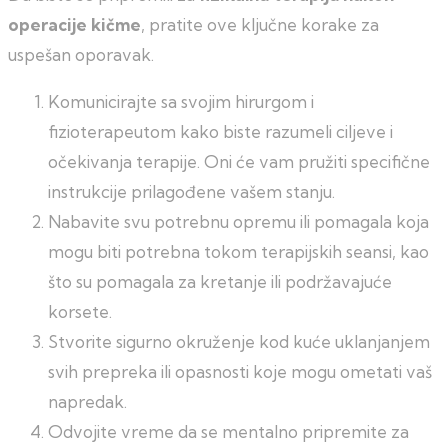
operacije kičme
, pratite ove ključne korake za
uspešan oporavak.
Komunicirajte sa svojim hirurgom i
fizioterapeutom kako biste razumeli ciljeve i
očekivanja terapije. Oni će vam pružiti specifične
instrukcije prilagođene vašem stanju.
Nabavite svu potrebnu opremu ili pomagala koja
mogu biti potrebna tokom terapijskih seansi, kao
što su pomagala za kretanje ili podržavajuće
korsete.
Stvorite sigurno okruženje kod kuće uklanjanjem
svih prepreka ili opasnosti koje mogu ometati vaš
napredak.
Odvojite vreme da se mentalno pripremite za