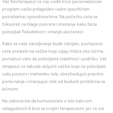
Vaš fizioterapeut će vas voditi kroz personalizovan
program vežbi prilagođen vašim specifičnim
potrebama i sposobnostima. Na početku ćete se
fokusirati na blage pokrete i istezanje kako biste
poboljšali fleksibilnost i smanjili ukočenost.
Kako se vaše zaceljivanje bude odvijalo, postepeno
ćete prelaziti na vežbe koje ciljaju mišiće oko kičme,
pomažući vam da poboljšate stabilnost i podršku. Vaš
terapeut će takođe uključiti vežbe koje će poboljšati
vašu posturu i mehaniku tela, obezbeđujući pravilno
poravnanje i smanjujući rizik od budućih problema sa
kičmom.
Ne zaboravite da komunicirate o bilo kakvom
nelagodnosti ili brizi sa svojim terapeutom, jer će oni