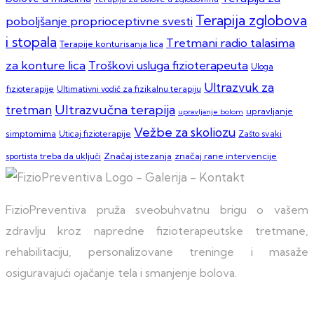
Terapija zglobova
poboljšanje proprioceptivne svesti
i stopala
Tretmani radio talasima
Terapije konturisanja lica
za konture lica
Troškovi usluga fizioterapeuta
Uloga
Ultrazvuk za
fizioterapije
Ultimativni vodič za fizikalnu terapiju
Ultrazvučna terapija
tretman
upravljanje
upravljanje bolom
Vežbe za skoliozu
simptomima
Zašto svaki
Uticaj fizioterapije
sportista treba da uključi
Značaj istezanja
značaj rane intervencije
FizioPreventiva pruža sveobuhvatnu brigu o vašem
zdravlju kroz napredne fizioterapeutske tretmane,
rehabilitaciju, personalizovane treninge i masaže
osiguravajući ojačanje tela i smanjenje bolova.