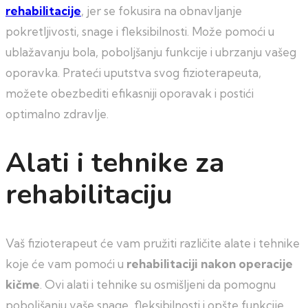
rehabilitacije
, jer se fokusira na obnavljanje
pokretljivosti, snage i fleksibilnosti. Može pomoći u
ublažavanju bola, poboljšanju funkcije i ubrzanju vašeg
oporavka. Prateći uputstva svog fizioterapeuta,
možete obezbediti efikasniji oporavak i postići
optimalno zdravlje.
Alati i tehnike za
rehabilitaciju
Vaš fizioterapeut će vam pružiti različite alate i tehnike
koje će vam pomoći u
rehabilitaciji nakon operacije
kičme
. Ovi alati i tehnike su osmišljeni da pomognu
poboljšanju vaše snage, fleksibilnosti i opšte funkcije.