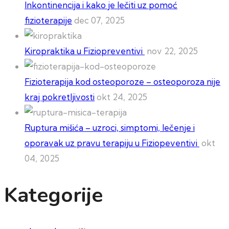
Inkontinencija i kako je lečiti uz pomoć
fizioterapije
dec 07, 2025
Kiropraktika u Fiziopreventivi
nov 22, 2025
Fizioterapija kod osteoporoze – osteoporoza nije
kraj pokretljivosti
okt 24, 2025
Ruptura mišića – uzroci, simptomi, lečenje i
oporavak uz pravu terapiju u Fiziopeventivi
okt
04, 2025
Kategorije