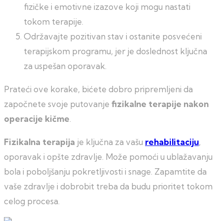
fizičke i emotivne izazove koji mogu nastati
tokom terapije.
Održavajte pozitivan stav i ostanite posvećeni
terapijskom programu, jer je doslednost ključna
za uspešan oporavak.
Prateći ove korake, bićete dobro pripremljeni da
započnete svoje putovanje
fizikalne terapije nakon
operacije kičme
.
Fizikalna terapija
je ključna za vašu
rehabilitaciju
,
oporavak i opšte zdravlje. Može pomoći u ublažavanju
bola i poboljšanju pokretljivosti i snage. Zapamtite da
vaše zdravlje i dobrobit treba da budu prioritet tokom
celog procesa.