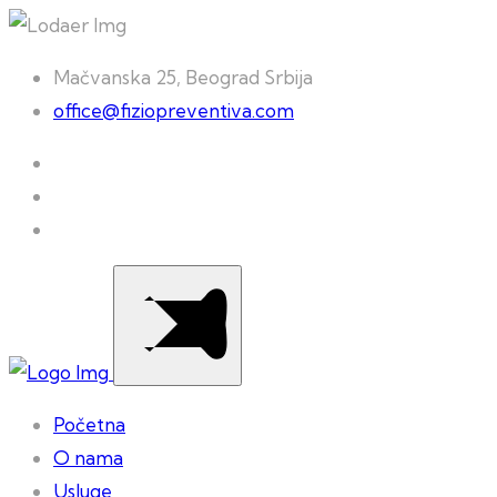
Mačvanska 25, Beograd Srbija
office@fiziopreventiva.com
Početna
O nama
Usluge