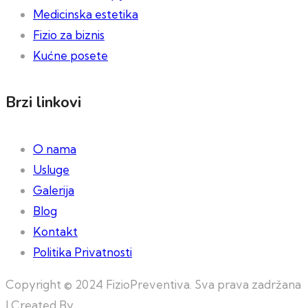
Medicinska estetika
Fizio za biznis
Kućne posete
Brzi linkovi
O nama
Usluge
Galerija
Blog
Kontakt
Politika Privatnosti
Copyright © 2024 FizioPreventiva. Sva prava zadržana
| Created By
Web Building Team