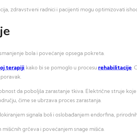
a, zdravstveni radnici i pacijenti mogu optimizovati ishod
je
, smanjenje bola i povećanje opsega pokreta.
oj terapiji
kako bi se pomoglo u procesu
rehabilitacije
. 
 oporavak.
obnost da poboljša zarastanje tkiva. Električne struje koje
dručju, čime se ubrzava proces zarastanja.
okiranjem signala boli i oslobađanjem endorfina, prirodnih
išićnih grčeva i povećanjem snage mišića.