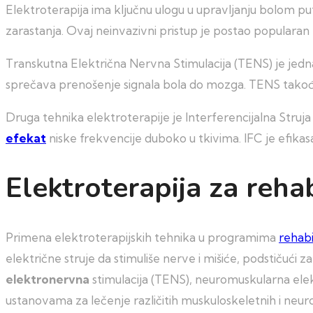
Elektroterapija ima ključnu ulogu u upravljanju bolom put
zarastanja. Ovaj neinvazivni pristup je postao popularan zb
Transkutna Električna Nervna Stimulacija (TENS) je jedn
sprečava prenošenje signala bola do mozga. TENS takođe 
Druga tehnika elektroterapije je Interferencijalna Struja 
efekat
niske frekvencije duboko u tkivima. IFC je efikas
Elektroterapija za rehab
Primena elektroterapijskih tehnika u programima
rehabi
električne struje da stimuliše nerve i mišiće, podstičući 
elektronervna
stimulacija (TENS), neuromuskularna elekt
ustanovama za lečenje različitih muskuloskeletnih i neuro