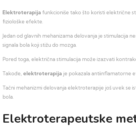
Elektroterapija
funkcioniše tako što koristi električne st
fiziološke efekte.
Jedan od glavnih mehanizama delovanja je stimulacija ne
signala bola koji stižu do mozga.
Pored toga, električna stimulacija može izazvati kontrakcij
Takođe,
elektroterapija
je pokazala antiinflamatorne e
Tačni mehanizmi delovanja elektroterapije još uvek se istr
bola.
Elektroterapeutske met