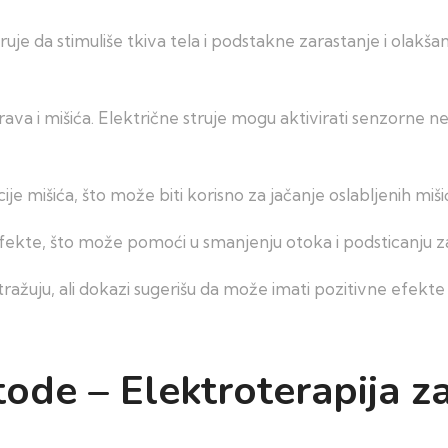
ruje da stimuliše tkiva tela i podstakne zarastanje i olakšan
rava i mišića. Električne struje mogu aktivirati senzorne
e mišića, što može biti korisno za jačanje oslabljenih mišića
fekte, što može pomoći u smanjenju otoka i podsticanju za
ažuju, ali dokazi sugerišu da može imati pozitivne efekte n
ode – Elektroterapija z