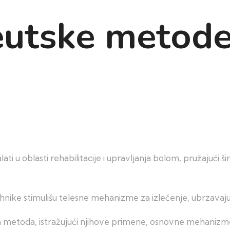
eutske metod
lati u oblasti rehabilitacije i upravljanja bolom, pružajući 
tehnike stimulišu telesne mehanizme za izlečenje, ubrzavaju
 metoda, istražujući njihove primene, osnovne mehanizme