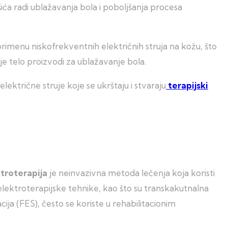
šića radi ublažavanja bola i poboljšanja procesa
 primenu niskofrekventnih električnih struja na kožu, što
e telo proizvodi za ublažavanje bola.
lektrične struje koje se ukrštaju i stvaraju
terapijski
troterapija
je neinvazivna metoda lečenja koja koristi
e elektroterapijske tehnike, kao što su transkakutnalna
ija (FES), često se koriste u rehabilitacionim