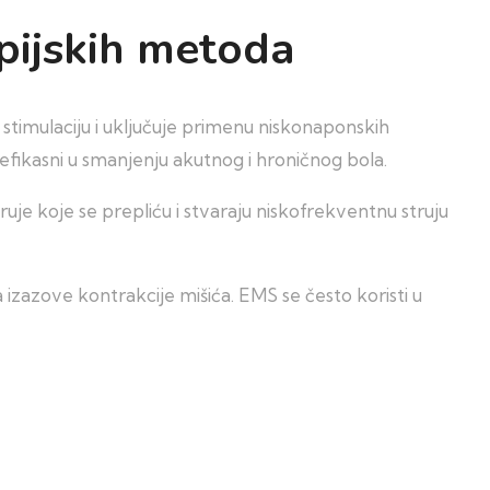
pijskih metoda
timulaciju i uključuje primenu niskonaponskih
efikasni u smanjenju akutnog i hroničnog bola.
ruje koje se prepliću i stvaraju niskofrekventnu struju
 izazove kontrakcije mišića. EMS se često koristi u