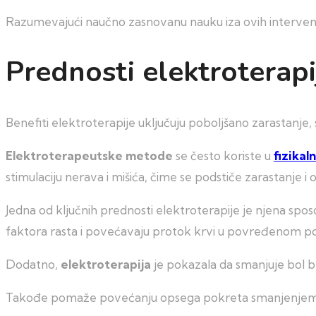
Razumevajući naučno zasnovanu nauku iza ovih intervencij
Prednosti elektroterapi
Benefiti elektroterapije uključuju poboljšano zarastanje
Elektroterapeutske metode
se često koriste u
fizikaln
stimulaciju nerava i mišića, čime se podstiče zarastanje i
Jedna od ključnih prednosti elektroterapije je njena spos
faktora rasta i povećavaju protok krvi u povređenom po
Dodatno,
elektroterapija
je pokazala da smanjuje bol bl
Takođe pomaže povećanju opsega pokreta smanjenjem m