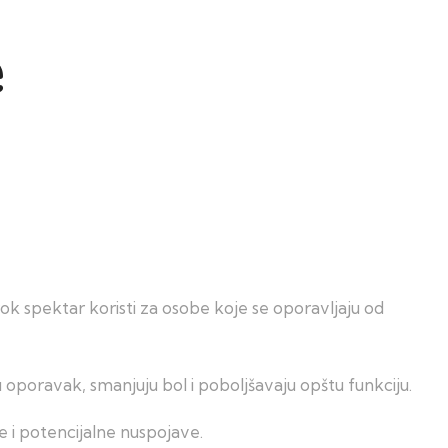
e
širok spektar koristi za osobe koje se oporavljaju od
 oporavak, smanjuju bol i poboljšavaju opštu funkciju.
 i potencijalne nuspojave.