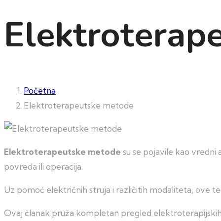
Elektroterap
Početna
Elektroterapeutske metode
Elektroterapeutske metode
su se pojavile kao vredni a
povreda ili operacija.
Uz pomoć električnih struja i različitih modaliteta, ove 
Ovaj članak pruža kompletan pregled elektroterapijskih