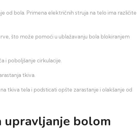
je od bola. Primena električnih struja na telo ima različite
 nerve, što može pomoći u ublažavanju bola blokiranjem
 i poboljšanje cirkulacije.
rastanja tkiva.
a tkiva tela i podsticati opšte zarastanje i olakšanje od
a upravljanje bolom