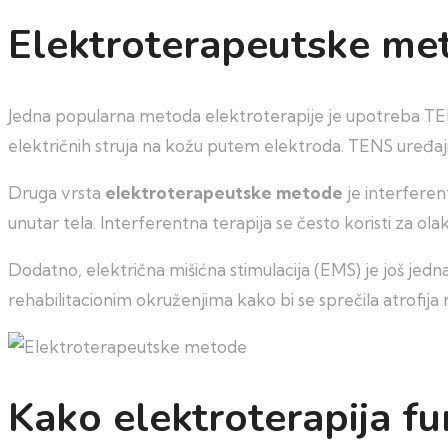
Elektroterapeutske met
Jedna popularna metoda elektroterapije je upotreba TEN
električnih struja na kožu putem elektroda. TENS uređaji 
Druga vrsta
elektroterapeutske metode
je interferen
unutar tela. Interferentna terapija se često koristi za olakš
Dodatno, električna mišićna stimulacija (EMS) je još jedna
rehabilitacionim okruženjima kako bi se sprečila atrofija m
Kako elektroterapija fu