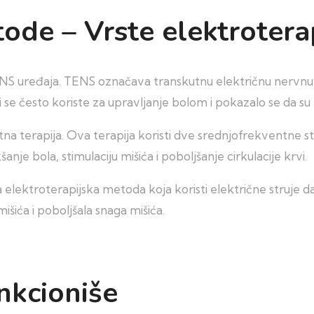
ode – Vrste elektrotera
S uređaja. TENS označava transkutnu električnu nervnu s
se često koriste za upravljanje bolom i pokazalo se da su 
tna terapija. Ova terapija koristi dve srednjofrekventne st
anje bola, stimulaciju mišića i poboljšanje cirkulacije krvi.
 elektroterapijska metoda koja koristi električne struje da
išića i poboljšala snaga mišića.
nkcioniše