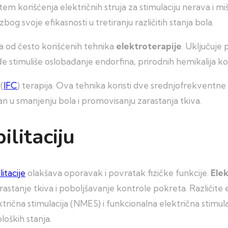
em korišćenja električnih struja za stimulaciju nerava i mi
og svoje efikasnosti u tretiranju različitih stanja bola.
a od često korišćenih tehnika
elektroterapije
. Uključuje
stimuliše oslobađanje endorfina, prirodnih hemikalija koj
(
IFC
) terapija. Ova tehnika koristi dve srednjofrekventne e
an u smanjenju bola i promovisanju zarastanja tkiva.
ilitaciju
litacije
olakšava oporavak i povratak fizičke funkcije.
Elek
zarastanje tkiva i poboljšavanje kontrole pokreta. Različit
rična stimulacija (NMES) i funkcionalna električna stimulac
loških stanja.