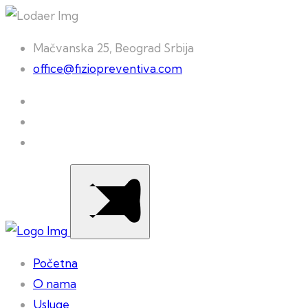
Mačvanska 25, Beograd Srbija
office@fiziopreventiva.com
Početna
O nama
Usluge