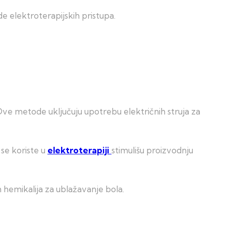
e elektroterapijskih pristupa.
Ove metode uključuju upotrebu električnih struja za
 se koriste u
elektroterapiji
stimulišu proizvodnju
 hemikalija za ublažavanje bola.