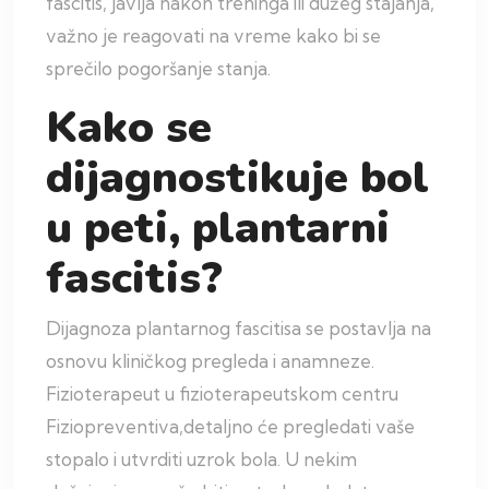
fascitis, javlja nakon treninga ili dužeg stajanja,
važno je reagovati na vreme kako bi se
sprečilo pogoršanje stanja.
Kako se
dijagnostikuje bol
u peti, plantarni
fascitis?
Dijagnoza plantarnog fascitisa se postavlja na
osnovu kliničkog pregleda i anamneze.
Fizioterapeut u fizioterapeutskom centru
Fiziopreventiva,detaljno će pregledati vaše
stopalo i utvrditi uzrok bola. U nekim