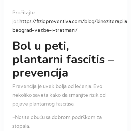
Pročitajte
još:
https://fiziopreventiva.com/blog/kineziterapija-
beograd-vezbe-i-tretmani/
Bol u peti,
plantarni fascitis –
prevencija
Prevencija je uvek bolja od lečenja. Evo
nekoliko saveta kako da smanjite rizik od
pojave plantarnog fascitisa:
-Nosite obuću sa dobrom podrškom za
stopala.