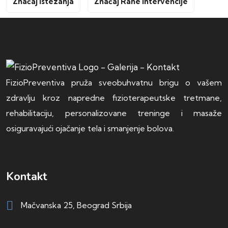
Značaj Istezanja
Značaj Rane Intervencije
FizioPreventiva pruža sveobuhvatnu brigu o vašem
zdravlju kroz napredne fizioterapeutske tretmane,
rehabilitaciju, personalizovane treninge i masaže
osiguravajući ojačanje tela i smanjenje bolova.
Kontakt
Mačvanska 25, Beograd Srbija