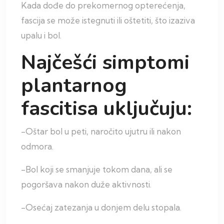
Kada dođe do prekomernog opterećenja,
fascija se može istegnuti ili oštetiti, što izaziva
upalu i bol.
Najčešći simptomi
plantarnog
fascitisa uključuju:
-Oštar bol u peti, naročito ujutru ili nakon
odmora.
-Bol koji se smanjuje tokom dana, ali se
pogoršava nakon duže aktivnosti.
-Osećaj zatezanja u donjem delu stopala.