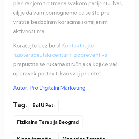
planiranjem tretmana svakom pacijentu. Naš
cilj je da vam pomognemo da se što pre
vratite bezbolnim koracima i omiljenim
aktivnostima.
Koračajte bez bola!
Kontaktirajte
fizioterapeutski centar Fiziopreventiva
i
prepustite se rukama stručnjaka koji će vaš
oporavak postaviti kao svoj prioritet.
Autor: Pro Digitalni Marketing
Tag:
Bol U Peti
Fizikalna Terapija Beograd
Kineziterapijja
Manuelna Terapija