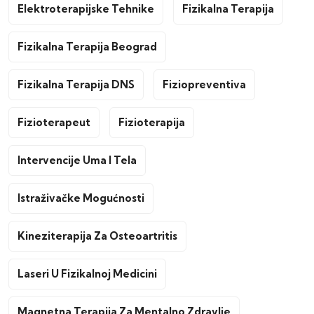
Elektroterapijske Tehnike
Fizikalna Terapija
Fizikalna Terapija Beograd
Fizikalna Terapija DNS
Fiziopreventiva
Fizioterapeut
Fizioterapija
Intervencije Uma I Tela
Istraživačke Mogućnosti
Kineziterapija Za Osteoartritis
Laseri U Fizikalnoj Medicini
Magnetna Terapija Za Mentalno Zdravlje