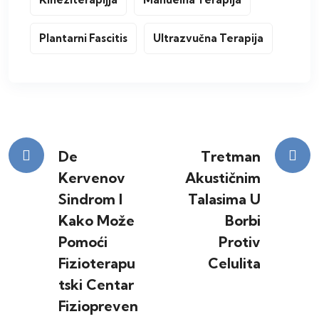
Plantarni Fascitis
Ultrazvučna Terapija
Kretanje
De
Tretman
Kervenov
Akustičnim
članka
Sindrom I
Talasima U
Kako Može
Borbi
Pomoći
Protiv
Fizioterapu
Celulita
Tski Centar
Fiziopreven