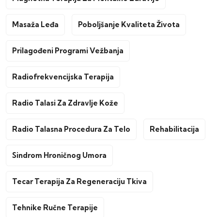
Masaža Leđa
Poboljšanje Kvaliteta Života
Prilagođeni Programi Vežbanja
Radiofrekvencijska Terapija
Radio Talasi Za Zdravlje Kože
Radio Talasna Procedura Za Telo
Rehabilitacija
Sindrom Hroničnog Umora
Tecar Terapija Za Regeneraciju Tkiva
Tehnike Ručne Terapije