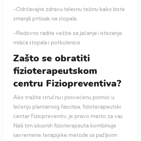
-Održavajte zdravu telesnu težinu kako biste
smanjili pritisak na stopala.
-Redovno radite vežbe za jačanje i istezanje
mišića stopala i potkolenice.
Zašto se obratiti
fizioterapeutskom
centru Fiziopreventiva?
Ako tražite stručnu i posvećenu pomoć u
lečenju plantarnog fascitisa, fizioterapeutski
centar Fiziopreventiv, je pravo mesto za vas.
Naši tim iskusnih fizioterapeuta kombinuje
savremene terapijske metode sa pažljivim