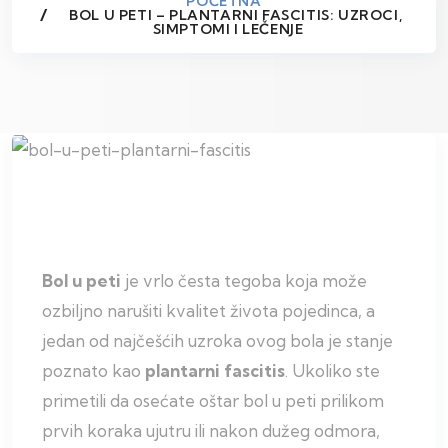
POČETNA
BOL U PETI – PLANTARNI FASCITIS: UZROCI,
SIMPTOMI I LEČENJE
Bol u peti
je vrlo česta tegoba koja može
ozbiljno narušiti kvalitet života pojedinca, a
jedan od najčešćih uzroka ovog bola je stanje
poznato kao
plantarni fascitis
. Ukoliko ste
primetili da osećate oštar bol u peti prilikom
prvih koraka ujutru ili nakon dužeg odmora,