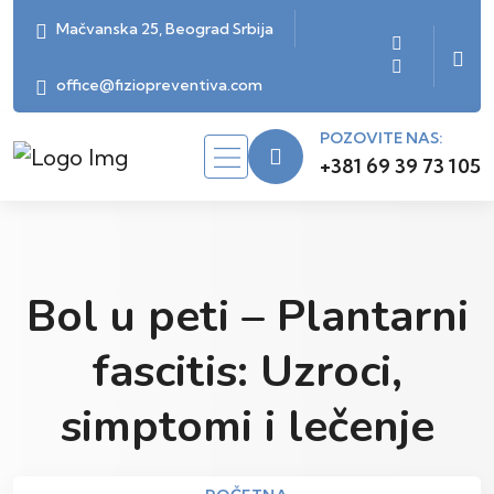
Mačvanska 25, Beograd Srbija
office@fiziopreventiva.com
POZOVITE NAS:
+381 69 39 73 105
Bol u peti – Plantarni
fascitis: Uzroci,
simptomi i lečenje