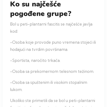
Ko su najčešće
pogođene grupe?
Bol u peti-plantarni fascitis se najčešće javlja
kod:
-Osoba koje provode puno vremena stojeći ili
hodajući na tvrdim površinama.
-Sportista, naročito trkača.
-Osoba sa prekomernom telesnom težinom.
-Osoba sa spuštenim ili visokim stopalnim
lukom.
Ukoliko ste primetili da se bol u peti-plantarni