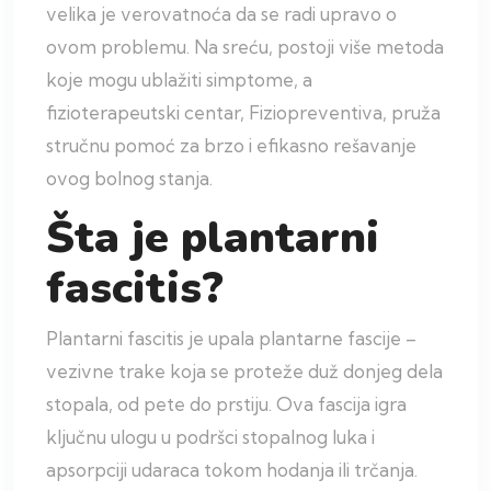
velika je verovatnoća da se radi upravo o
ovom problemu. Na sreću, postoji više metoda
koje mogu ublažiti simptome, a
fizioterapeutski centar, Fiziopreventiva, pruža
stručnu pomoć za brzo i efikasno rešavanje
ovog bolnog stanja.
Šta je plantarni
fascitis?
Plantarni fascitis je upala plantarne fascije –
vezivne trake koja se proteže duž donjeg dela
stopala, od pete do prstiju. Ova fascija igra
ključnu ulogu u podršci stopalnog luka i
apsorpciji udaraca tokom hodanja ili trčanja.