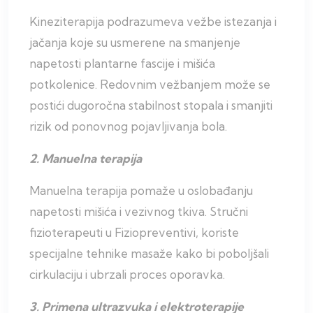
Kineziterapija podrazumeva vežbe istezanja i
jačanja koje su usmerene na smanjenje
napetosti plantarne fascije i mišića
potkolenice. Redovnim vežbanjem može se
postići dugoročna stabilnost stopala i smanjiti
rizik od ponovnog pojavljivanja bola.
2. Manuelna terapija
Manuelna terapija pomaže u oslobađanju
napetosti mišića i vezivnog tkiva. Stručni
fizioterapeuti u Fiziopreventivi, koriste
specijalne tehnike masaže kako bi poboljšali
cirkulaciju i ubrzali proces oporavka.
3. Primena ultrazvuka i elektroterapije