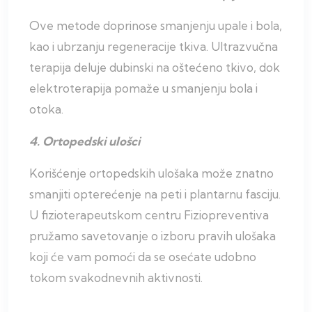
Ove metode doprinose smanjenju upale i bola,
kao i ubrzanju regeneracije tkiva. Ultrazvučna
terapija deluje dubinski na oštećeno tkivo, dok
elektroterapija pomaže u smanjenju bola i
otoka.
4. Ortopedski ulošci
Korišćenje ortopedskih ulošaka može znatno
smanjiti opterećenje na peti i plantarnu fasciju.
U fizioterapeutskom centru Fiziopreventiva
pružamo savetovanje o izboru pravih ulošaka
koji će vam pomoći da se osećate udobno
tokom svakodnevnih aktivnosti.