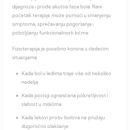
dijagnoza i prođe akutna faza bola. Rani
početak terapije može pomoći u smanjenju
simptoma, sprečavanju pogoršanja i
poboljšanju funkcionalnosti kičme.
Fizioterapija je posebno korisna u sledećim
situacijama:
Kada bol u leđima traje više od nekoliko
nedelja
Kada postoji ograničena pokretljivost i
slabost u mišićima
Kada lekovi protiv bolova ne pružaju
dugoročno olakšanje