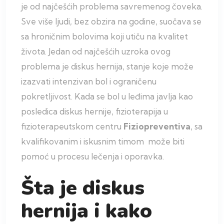
je od najčešćih problema savremenog čoveka.
Sve više ljudi, bez obzira na godine, suočava se
sa hroničnim bolovima koji utiču na kvalitet
života. Jedan od najčešćih uzroka ovog
problema je diskus hernija, stanje koje može
izazvati intenzivan bol i ograničenu
pokretljivost. Kada se bol u leđima javlja kao
posledica diskus hernije, fizioterapija u
fizioterapeutskom centru
Fiziopreventiva
, sa
kvalifikovanim i iskusnim timom može biti
pomoć u procesu lečenja i oporavka.
Šta je diskus
hernija i kako