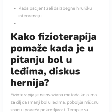
Kada pacijent želi da izbegne hiruršku
intervenciju
Kako fizioterapija
pomaže kada je u
pitanju bol u
leđima, diskus
hernija?
Fizioterapija je neinvazivna metoda koja ima
za cilj da smanji bol u leđima, poboljša mišićnu
snagu i poveća pokretljivost. Terapije su