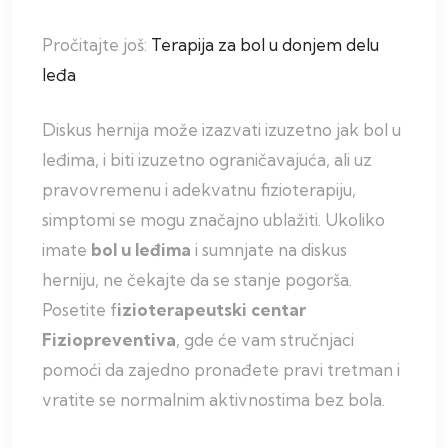
Pročitajte još:
Terapija za bol u donjem delu
leđa
Diskus hernija može izazvati izuzetno jak bol u
leđima, i biti izuzetno ograničavajuća, ali uz
pravovremenu i adekvatnu fizioterapiju,
simptomi se mogu značajno ublažiti. Ukoliko
imate
bol u leđima
i sumnjate na diskus
herniju, ne čekajte da se stanje pogorša.
Posetite f
izioterapeutski centar
Fiziopreventiva
, gde će vam stručnjaci
pomoći da zajedno pronađete pravi tretman i
vratite se normalnim aktivnostima bez bola.