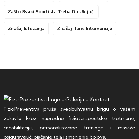
Zašto Svaki Sportista Treba Da Uključi
Značaj Istezanja
Značaj Rane Intervencije
FizioPreventiva pruža sveobuhvatnu brigu o vašem
zdravlju kroz napredne fizioterapeutske tretmane,
rehabilitaciju, personalizovane treninge i masaže
osiguravajući ojačanje tela i smanjenje bolova.