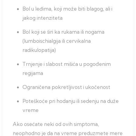
Bol u leđima, koji može biti blagog, ali i
jakog intenziteta
Bol koji se širi ka rukama ili nogama
(lumboischialgija ili cervikalna
radikulopatija)
Trnjenje i slabost mišića u pogođenim
regijama
Ograničena pokretljivost i ukočenost
Poteškoće pri hodanju ili sedenju na duže
vreme
Ako osećate neki od ovih simptoma,
neophodno je da na vreme preduzmete mere