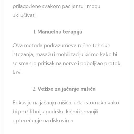
prilagođene svakom pacijentu i mogu
uključivati:
Manuelnu terapiju
Ova metoda podrazumeva ručne tehnike
istezanja, masažu i mobilizaciju kičme kako bi
se smanjio pritisak na nerve i poboljšao protok
krvi.
Vežbe za jačanje mišića
Fokus je na jačanju mišića leđa i stomaka kako
bi pružili bolju podršku kičmi i smanjili
opterećenje na diskovima.