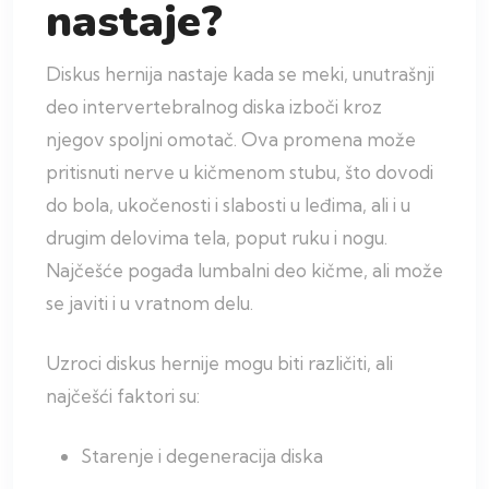
nastaje?
Diskus hernija nastaje kada se meki, unutrašnji
deo intervertebralnog diska izboči kroz
njegov spoljni omotač. Ova promena može
pritisnuti nerve u kičmenom stubu, što dovodi
do bola, ukočenosti i slabosti u leđima, ali i u
drugim delovima tela, poput ruku i nogu.
Najčešće pogađa lumbalni deo kičme, ali može
se javiti i u vratnom delu.
Uzroci diskus hernije mogu biti različiti, ali
najčešći faktori su:
Starenje i degeneracija diska