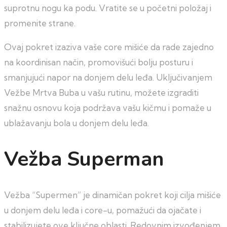
suprotnu nogu ka podu. Vratite se u početni položaj i
promenite strane.
Ovaj pokret izaziva vaše core mišiće da rade zajedno
na koordinisan način, promovišući bolju posturu i
smanjujući napor na donjem delu leđa. Uključivanjem
Vežbe Mrtva Buba u vašu rutinu, možete izgraditi
snažnu osnovu koja podržava vašu kičmu i pomaže u
ublažavanju bola u donjem delu leđa.
Vežba Superman
Vežba “Supermen” je dinamičan pokret koji cilja mišiće
u donjem delu leđa i core-u, pomažući da ojačate i
stabilizujete ove ključne oblasti. Redovnim izvođenjem