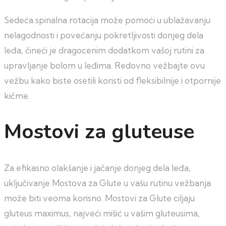
Sedeća spinalna rotacija može pomoći u ublažavanju
nelagodnosti i povećanju pokretljivosti donjeg dela
leđa, čineći je dragocenim dodatkom vašoj rutini za
upravljanje bolom u leđima. Redovno vežbajte ovu
vežbu kako biste osetili koristi od fleksibilnije i otpornije
kičme.
Mostovi za gluteuse
Za efikasno olakšanje i jačanje donjeg dela leđa,
uključivanje Mostova za Glute u vašu rutinu vežbanja
može biti veoma korisno. Mostovi za Glute ciljaju
gluteus maximus, najveći mišić u vašim gluteusima,