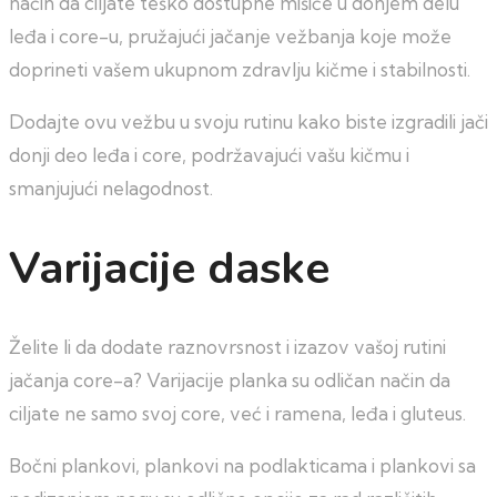
način da ciljate teško dostupne mišiće u donjem delu
leđa i core-u, pružajući jačanje vežbanja koje može
doprineti vašem ukupnom zdravlju kičme i stabilnosti.
Dodajte ovu vežbu u svoju rutinu kako biste izgradili jači
donji deo leđa i core, podržavajući vašu kičmu i
smanjujući nelagodnost.
Varijacije daske
Želite li da dodate raznovrsnost i izazov vašoj rutini
jačanja core-a? Varijacije planka su odličan način da
ciljate ne samo svoj core, već i ramena, leđa i gluteus.
Bočni plankovi, plankovi na podlakticama i plankovi sa