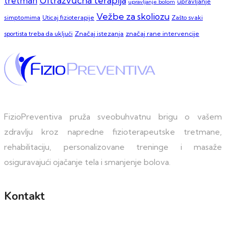
Ultrazvučna terapija
tretman
upravljanje
upravljanje bolom
Vežbe za skoliozu
simptomima
Zašto svaki
Uticaj fizioterapije
sportista treba da uključi
Značaj istezanja
značaj rane intervencije
FizioPreventiva pruža sveobuhvatnu brigu o vašem
zdravlju kroz napredne fizioterapeutske tretmane,
rehabilitaciju, personalizovane treninge i masaže
osiguravajući ojačanje tela i smanjenje bolova.
Kontakt