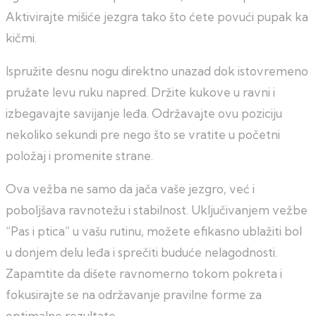
Aktivirajte mišiće jezgra tako što ćete povući pupak ka
kičmi.
Ispružite desnu nogu direktno unazad dok istovremeno
pružate levu ruku napred. Držite kukove u ravni i
izbegavajte savijanje leđa. Održavajte ovu poziciju
nekoliko sekundi pre nego što se vratite u početni
položaj i promenite strane.
Ova vežba ne samo da jača vaše jezgro, već i
poboljšava ravnotežu i stabilnost. Uključivanjem vežbe
“Pas i ptica” u vašu rutinu, možete efikasno ublažiti bol
u donjem delu leđa i sprečiti buduće nelagodnosti.
Zapamtite da dišete ravnomerno tokom pokreta i
fokusirajte se na održavanje pravilne forme za
optimalne rezultate.