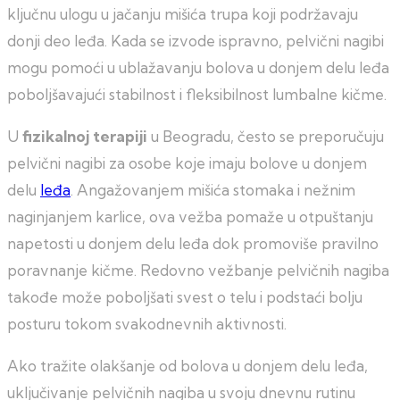
ključnu ulogu u jačanju mišića trupa koji podržavaju
donji deo leđa. Kada se izvode ispravno, pelvični nagibi
mogu pomoći u ublažavanju bolova u donjem delu leđa
poboljšavajući stabilnost i fleksibilnost lumbalne kičme.
U
fizikalnoj terapiji
u Beogradu, često se preporučuju
pelvični nagibi za osobe koje imaju bolove u donjem
delu
leđa
. Angažovanjem mišića stomaka i nežnim
naginjanjem karlice, ova vežba pomaže u otpuštanju
napetosti u donjem delu leđa dok promoviše pravilno
poravnanje kičme. Redovno vežbanje pelvičnih nagiba
takođe može poboljšati svest o telu i podstaći bolju
posturu tokom svakodnevnih aktivnosti.
Ako tražite olakšanje od bolova u donjem delu leđa,
uključivanje pelvičnih nagiba u svoju dnevnu rutinu