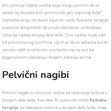
ako postoje ciljane vežbe koje mogu pomoći da se
ublaži taj dosadni bol i promoviše jači, otporniji leđa?
Zamislite seriju od deset ključnih vežbi fizikalne terapije
posebno dizajniranih da pruže olakšanje i poboljšaju
zdravlje vašeg donjeg dela leđa. Ove vežbe nude više
od privremenog komfora; cilj im je da se adresira koren
uzroka vaših problema i postavite vas na put ka
dugoročnom olakšanju i boljem zdravlju kičme.
Pelvični nagibi
Pelvični nagibi su osnovna vežba za rešavanje bolova u
donjem delu leđa. Kao deo 10 osnovnih vežbi
fizikalne
terapije
za olakšanje bolova u donjem delu leđa, imaju