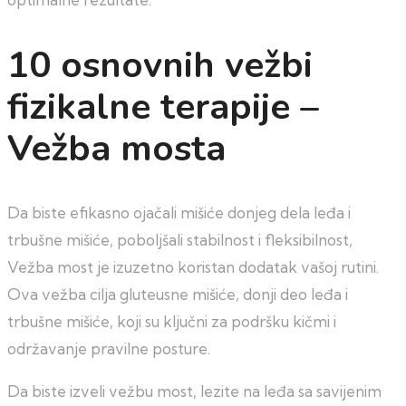
10 osnovnih vežbi
fizikalne terapije –
Vežba mosta
Da biste efikasno ojačali mišiće donjeg dela leđa i
trbušne mišiće, poboljšali stabilnost i fleksibilnost,
Vežba most je izuzetno koristan dodatak vašoj rutini.
Ova vežba cilja gluteusne mišiće, donji deo leđa i
trbušne mišiće, koji su ključni za podršku kičmi i
održavanje pravilne posture.
Da biste izveli vežbu most, lezite na leđa sa savijenim