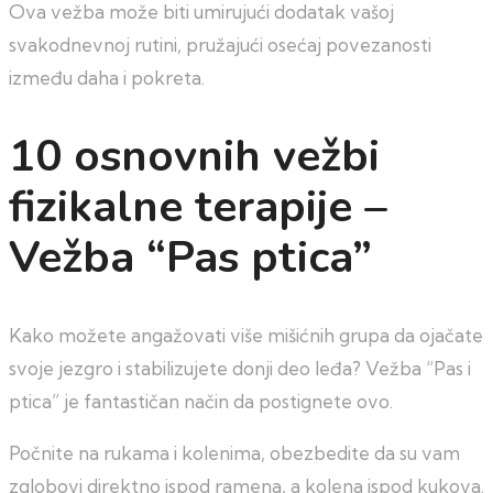
Ova vežba može biti umirujući dodatak vašoj
svakodnevnoj rutini, pružajući osećaj povezanosti
između daha i pokreta.
10 osnovnih vežbi
fizikalne terapije –
Vežba “Pas ptica”
Kako možete angažovati više mišićnih grupa da ojačate
svoje jezgro i stabilizujete donji deo leđa? Vežba “Pas i
ptica” je fantastičan način da postignete ovo.
Počnite na rukama i kolenima, obezbedite da su vam
zglobovi direktno ispod ramena, a kolena ispod kukova.