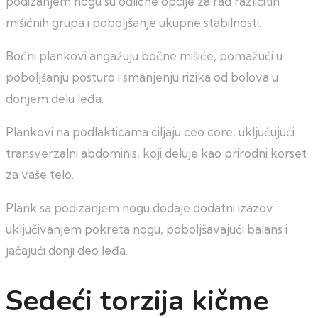
podizanjem nogu su odlične opcije za rad različitih
mišićnih grupa i poboljšanje ukupne stabilnosti.
Bočni plankovi angažuju bočne mišiće, pomažući u
poboljšanju posturo i smanjenju rizika od bolova u
donjem delu leđa.
Plankovi na podlakticama ciljaju ceo core, uključujući
transverzalni abdominis, koji deluje kao prirodni korset
za vaše telo.
Plank sa podizanjem nogu dodaje dodatni izazov
uključivanjem pokreta nogu, poboljšavajući balans i
jačajući donji deo leđa.
Sedeći torzija kičme