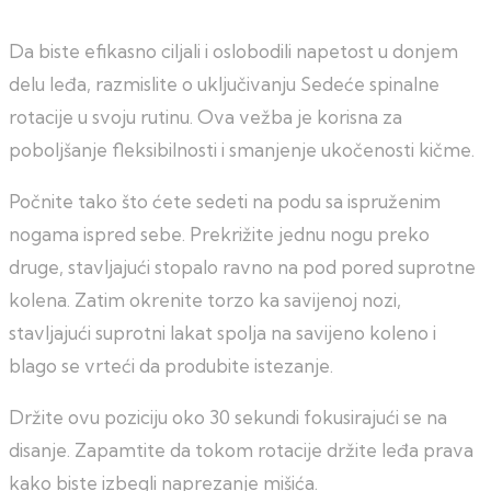
Da biste efikasno ciljali i oslobodili napetost u donjem
delu leđa, razmislite o uključivanju Sedeće spinalne
rotacije u svoju rutinu. Ova vežba je korisna za
poboljšanje fleksibilnosti i smanjenje ukočenosti kičme.
Počnite tako što ćete sedeti na podu sa ispruženim
nogama ispred sebe. Prekrižite jednu nogu preko
druge, stavljajući stopalo ravno na pod pored suprotne
kolena. Zatim okrenite torzo ka savijenoj nozi,
stavljajući suprotni lakat spolja na savijeno koleno i
blago se vrteći da produbite istezanje.
Držite ovu poziciju oko 30 sekundi fokusirajući se na
disanje. Zapamtite da tokom rotacije držite leđa prava
kako biste izbegli naprezanje mišića.