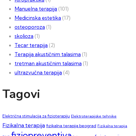
Manuelna terapija
(101)
Medicinska estetika
(17)
osteoporoza
(1)
skolioza
(1)
Tecar terapija
(2)
Terapija akustičnim talasima
(1)
tretman akustičnim talasima
(1)
ultrazvučna terapija
(4)
Tagovi
Električna stimulacija za fizioterapiju
Elektroterapijske tehnike
Fizikalna terapija
fizikalna terapija beograd
Fizikalna terapija
fiziopreventiva