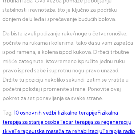
trbuha i leđa. Ova vežba pomaže poboljšanju
stabilnosti i ravnoteže, što je ključno za podršku
donjem delu leđa i sprečavanje budućih bolova.
Da biste izveli podizanje ruke/noge u četvoronoške,
počnite na rukama i kolenima, tako da su vam zapešća
ispod ramena, a kolena ispod kukova. Držeći trbušne
mišiće zategnute, istovremeno ispružite jednu ruku
pravo ispred sebe i suprotnu nogu pravo unazad.
Držite tu poziciju nekoliko sekundi, zatim se vratite u
početni položaj i promenite strane. Ponovite ovaj
pokret za set ponavljanja sa svake strane.
Tag:
10 osnovnih vežbi fizikalne terapije
Fizikalna
terapija za starije osobe
Tecar terapija za regeneraciju
tkiva
Terapeutska masaža za rehabilitaciju
Terapija radio