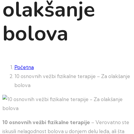
olakšanje
bolova
Početna
10 osnovnih vežbi fizikalne terapije – Za olakšanje
bolova
10 osnovnih vežbi fizikalne terapije
– Verovatno ste
iskusili nelagodnost bolova u donjem delu leđa, ali šta