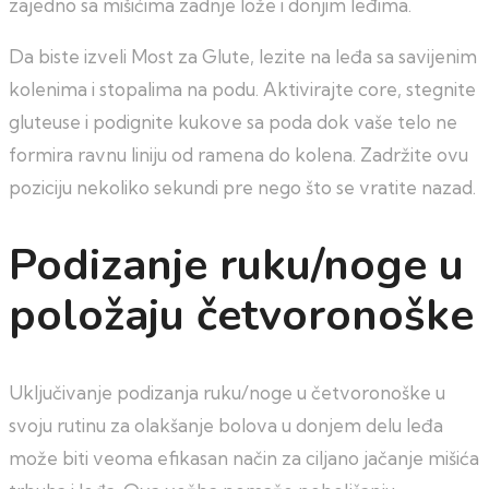
zajedno sa mišićima zadnje lože i donjim leđima.
Da biste izveli Most za Glute, lezite na leđa sa savijenim
kolenima i stopalima na podu. Aktivirajte core, stegnite
gluteuse i podignite kukove sa poda dok vaše telo ne
formira ravnu liniju od ramena do kolena. Zadržite ovu
poziciju nekoliko sekundi pre nego što se vratite nazad.
Podizanje ruku/noge u
položaju četvoronoške
Uključivanje podizanja ruku/noge u četvoronoške u
svoju rutinu za olakšanje bolova u donjem delu leđa
može biti veoma efikasan način za ciljano jačanje mišića