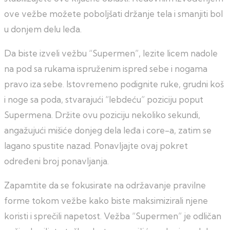
ove vežbe možete poboljšati držanje tela i smanjiti bol
u donjem delu leđa.
Da biste izveli vežbu “Supermen”, lezite licem nadole
na pod sa rukama ispruženim ispred sebe i nogama
pravo iza sebe. Istovremeno podignite ruke, grudni koš
i noge sa poda, stvarajući “lebdeću” poziciju poput
Supermena. Držite ovu poziciju nekoliko sekundi,
angažujući mišiće donjeg dela leđa i core-a, zatim se
lagano spustite nazad. Ponavljajte ovaj pokret
određeni broj ponavljanja.
Zapamtite da se fokusirate na održavanje pravilne
forme tokom vežbe kako biste maksimizirali njene
koristi i sprečili napetost. Vežba “Supermen” je odličan