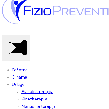
Početna
O nama
Usluge
Fizikalna terapija
Kineziterapija
Manuelna terapija