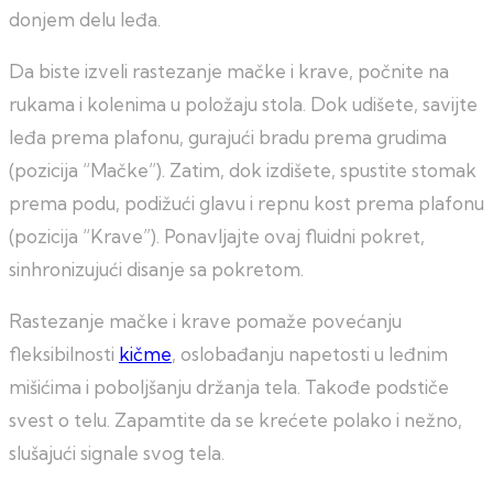
donjem delu leđa.
Da biste izveli rastezanje mačke i krave, počnite na
rukama i kolenima u položaju stola. Dok udišete, savijte
leđa prema plafonu, gurajući bradu prema grudima
(pozicija “Mačke”). Zatim, dok izdišete, spustite stomak
prema podu, podižući glavu i repnu kost prema plafonu
(pozicija “Krave”). Ponavljajte ovaj fluidni pokret,
sinhronizujući disanje sa pokretom.
Rastezanje mačke i krave pomaže povećanju
fleksibilnosti
kičme
, oslobađanju napetosti u leđnim
mišićima i poboljšanju držanja tela. Takođe podstiče
svest o telu. Zapamtite da se krećete polako i nežno,
slušajući signale svog tela.