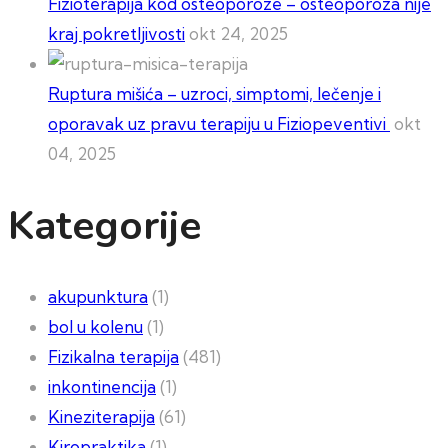
Fizioterapija kod osteoporoze – osteoporoza nije
kraj pokretljivosti
okt 24, 2025
Ruptura mišića – uzroci, simptomi, lečenje i
oporavak uz pravu terapiju u Fiziopeventivi
okt
04, 2025
Kategorije
akupunktura
(1)
bol u kolenu
(1)
Fizikalna terapija
(481)
inkontinencija
(1)
Kineziterapija
(61)
Kiropraktika
(1)