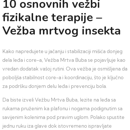
10 osnovnih vežbi
fizikalne terapije –
Vežba mrtvog insekta
Kako napredujete u jačanju i stabilizaciji mišića donjeg
dela leđa i core-a, Vežba Mrtva Buba se pojavljuje kao
vredan dodatak vašoj rutini. Ova vežba je osmišljena da
poboljša stabilnost core-a i koordinaciju, što je ključno
za podršku donjem delu leđa i prevenciju bola.
Da biste izveli Vežbu Mrtva Buba, lezite na leđa sa
rukama pruženim ka plafonu i nogama podignutim sa
savijenim kolenima pod pravim uglom. Polako spustite
jednu ruku iza glave dok istovremeno ispravljate