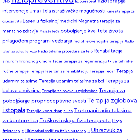
fizioterapija
DNS
fizioterapeut
intervencije uma i tela
istraživačke mogućnosti
Kineziterapija za
Laseri u fizikalnoj medicini
Magnetna terapija za
osteoartritis
poboljšanje kvaliteta života
mentalno zdravlje
Masaža leđa
prilagođeni programi vežbanja
radiofrekvencijska terapija
Radio
Rehabilitacija
talasi za zdravlje kože
Radio talasna procedura za telo
sindrom hroničnog umora
Tecar terapija za regeneraciju tkiva
tehnike
Terapija
ručne terapije
Terapija laserom za rehabilitaciju
Terapija Tecar
Terapija za
Terapija udarnim talasima za bol
udarnim talasima
Terapija za
bolove u mišićima
Terapija za bolove u zglobovima
Terapija zglobova
poboljšanje proprioceptivne svesti
i stopala
Tretmani radio talasima
Terapije konturisanja lica
za konture lica
Troškovi usluga fizioterapeuta
Uloga
Ultrazvuk za
fizioterapije
Ultimativni vodič za fizikalnu terapiju