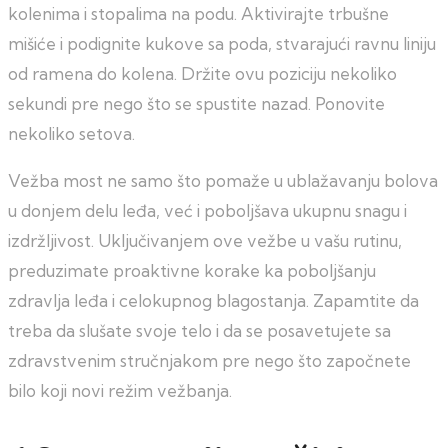
kolenima i stopalima na podu. Aktivirajte trbušne
mišiće i podignite kukove sa poda, stvarajući ravnu liniju
od ramena do kolena. Držite ovu poziciju nekoliko
sekundi pre nego što se spustite nazad. Ponovite
nekoliko setova.
Vežba most ne samo što pomaže u ublažavanju bolova
u donjem delu leđa, već i poboljšava ukupnu snagu i
izdržljivost. Uključivanjem ove vežbe u vašu rutinu,
preduzimate proaktivne korake ka poboljšanju
zdravlja leđa i celokupnog blagostanja. Zapamtite da
treba da slušate svoje telo i da se posavetujete sa
zdravstvenim stručnjakom pre nego što započnete
bilo koji novi režim vežbanja.