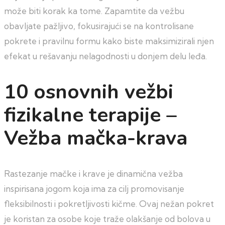
može biti korak ka tome. Zapamtite da vežbu
obavljate pažljivo, fokusirajući se na kontrolisane
pokrete i pravilnu formu kako biste maksimizirali njen
efekat u rešavanju nelagodnosti u donjem delu leđa.
10 osnovnih vežbi
fizikalne terapije –
Vežba mačka-krava
Rastezanje mačke i krave je dinamična vežba
inspirisana jogom koja ima za cilj promovisanje
fleksibilnosti i pokretljivosti kičme. Ovaj nežan pokret
je koristan za osobe koje traže olakšanje od bolova u