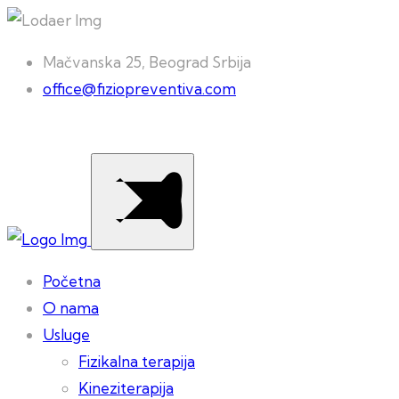
Mačvanska 25, Beograd Srbija
office@fiziopreventiva.com
Početna
O nama
Usluge
Fizikalna terapija
Kineziterapija