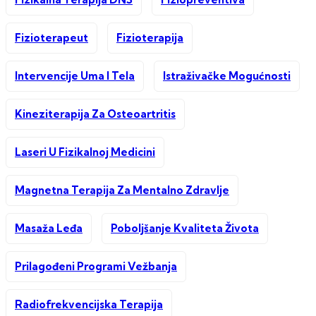
Fizioterapeut
Fizioterapija
Intervencije Uma I Tela
Istraživačke Mogućnosti
Kineziterapija Za Osteoartritis
Laseri U Fizikalnoj Medicini
Magnetna Terapija Za Mentalno Zdravlje
Masaža Leđa
Poboljšanje Kvaliteta Života
Prilagođeni Programi Vežbanja
Radiofrekvencijska Terapija