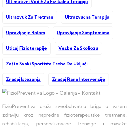
Ultimativni Vodič Za Fizikalnu Terapiju
Ultrazvuk Za Tretman
Ultrazvučna Terapija
Upravljanje Bolom
Upravljanje Simptomima
Uticaj Fizioterapije
Vežbe Za Skoliozu
Zašto Svaki Sportista Treba Da Uključi
Značaj Istezanja
Značaj Rane Intervencije
FizioPreventiva pruža sveobuhvatnu brigu o vašem
zdravlju kroz napredne fizioterapeutske tretmane,
rehabilitaciju, personalizovane treninge i masaže