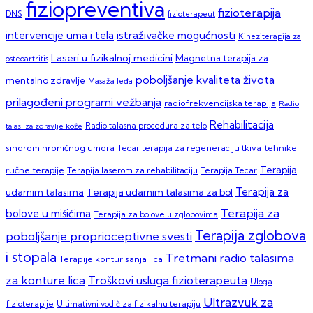
fiziopreventiva
fizioterapija
DNS
fizioterapeut
intervencije uma i tela
istraživačke mogućnosti
Kineziterapija za
Laseri u fizikalnoj medicini
Magnetna terapija za
osteoartritis
poboljšanje kvaliteta života
mentalno zdravlje
Masaža leđa
prilagođeni programi vežbanja
radiofrekvencijska terapija
Radio
Rehabilitacija
talasi za zdravlje kože
Radio talasna procedura za telo
sindrom hroničnog umora
Tecar terapija za regeneraciju tkiva
tehnike
Terapija
ručne terapije
Terapija laserom za rehabilitaciju
Terapija Tecar
Terapija za
Terapija udarnim talasima za bol
udarnim talasima
Terapija za
bolove u mišićima
Terapija za bolove u zglobovima
Terapija zglobova
poboljšanje proprioceptivne svesti
i stopala
Tretmani radio talasima
Terapije konturisanja lica
za konture lica
Troškovi usluga fizioterapeuta
Uloga
Ultrazvuk za
fizioterapije
Ultimativni vodič za fizikalnu terapiju