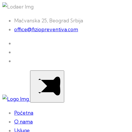
Mačvanska 25, Beograd Srbija
office@fiziopreventiva.com
Početna
O nama
Usluge