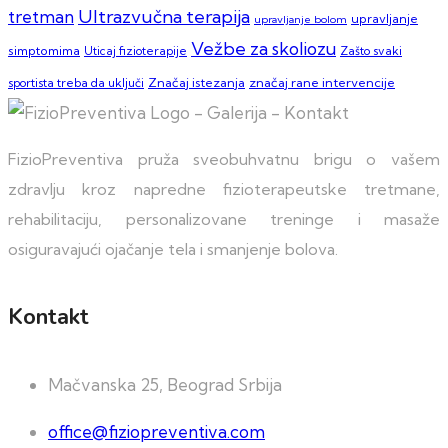
Ultrazvučna terapija
tretman
upravljanje
upravljanje bolom
Vežbe za skoliozu
simptomima
Zašto svaki
Uticaj fizioterapije
sportista treba da uključi
Značaj istezanja
značaj rane intervencije
FizioPreventiva pruža sveobuhvatnu brigu o vašem
zdravlju kroz napredne fizioterapeutske tretmane,
rehabilitaciju, personalizovane treninge i masaže
osiguravajući ojačanje tela i smanjenje bolova.
Kontakt
Mačvanska 25, Beograd Srbija
office@fiziopreventiva.com