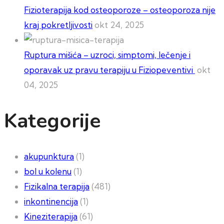
Fizioterapija kod osteoporoze – osteoporoza nije
kraj pokretljivosti
okt 24, 2025
Ruptura mišića – uzroci, simptomi, lečenje i
oporavak uz pravu terapiju u Fiziopeventivi
okt
04, 2025
Kategorije
akupunktura
(1)
bol u kolenu
(1)
Fizikalna terapija
(481)
inkontinencija
(1)
Kineziterapija
(61)