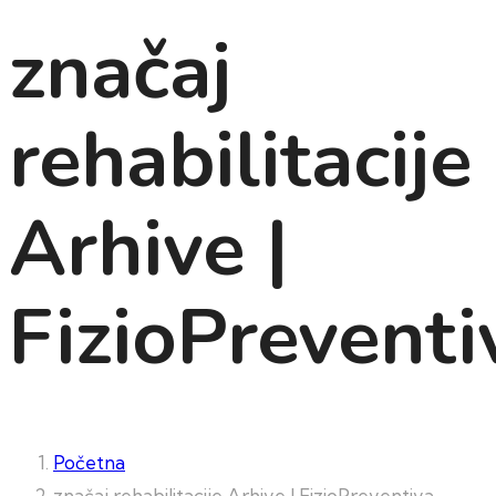
značaj
rehabilitacije
Arhive |
FizioPreventi
Početna
značaj rehabilitacije Arhive | FizioPreventiva