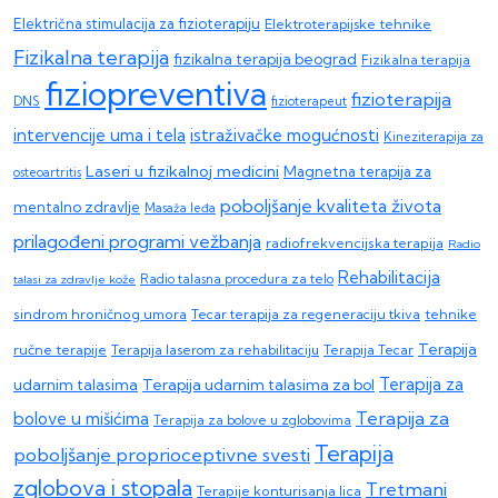
Električna stimulacija za fizioterapiju
Elektroterapijske tehnike
Fizikalna terapija
fizikalna terapija beograd
Fizikalna terapija
fiziopreventiva
fizioterapija
DNS
fizioterapeut
intervencije uma i tela
istraživačke mogućnosti
Kineziterapija za
Laseri u fizikalnoj medicini
Magnetna terapija za
osteoartritis
poboljšanje kvaliteta života
mentalno zdravlje
Masaža leđa
prilagođeni programi vežbanja
radiofrekvencijska terapija
Radio
Rehabilitacija
talasi za zdravlje kože
Radio talasna procedura za telo
sindrom hroničnog umora
Tecar terapija za regeneraciju tkiva
tehnike
Terapija
ručne terapije
Terapija laserom za rehabilitaciju
Terapija Tecar
Terapija za
Terapija udarnim talasima za bol
udarnim talasima
Terapija za
bolove u mišićima
Terapija za bolove u zglobovima
Terapija
poboljšanje proprioceptivne svesti
zglobova i stopala
Tretmani
Terapije konturisanja lica