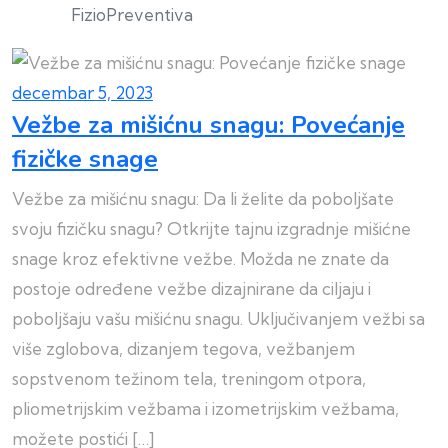
FizioPreventiva
decembar 5, 2023
Vežbe za mišićnu snagu: Povećanje
fizičke snage
Vežbe za mišićnu snagu: Da li želite da poboljšate
svoju fizičku snagu? Otkrijte tajnu izgradnje mišićne
snage kroz efektivne vežbe. Možda ne znate da
postoje određene vežbe dizajnirane da ciljaju i
poboljšaju vašu mišićnu snagu. Uključivanjem vežbi sa
više zglobova, dizanjem tegova, vežbanjem
sopstvenom težinom tela, treningom otpora,
pliometrijskim vežbama i izometrijskim vežbama,
možete postići […]