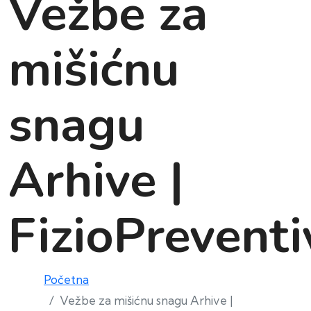
Vežbe za
mišićnu
snagu
Arhive |
FizioPreventi
Početna
Vežbe za mišićnu snagu Arhive |