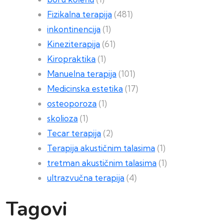
Fizikalna terapija
(481)
inkontinencija
(1)
Kineziterapija
(61)
Kiropraktika
(1)
Manuelna terapija
(101)
Medicinska estetika
(17)
osteoporoza
(1)
skolioza
(1)
Tecar terapija
(2)
Terapija akustičnim talasima
(1)
tretman akustičnim talasima
(1)
ultrazvučna terapija
(4)
Tagovi