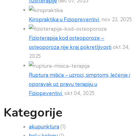
fizioterapije
dec 07, 2025
Kiropraktika u Fiziopreventivi
nov 22, 2025
Fizioterapija kod osteoporoze –
osteoporoza nije kraj pokretljivosti
okt 24,
2025
Ruptura mišića – uzroci, simptomi, lečenje i
oporavak uz pravu terapiju u
Fiziopeventivi
okt 04, 2025
Kategorije
akupunktura
(1)
bol u kolenu
(1)