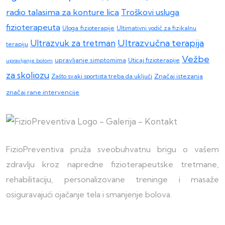
radio talasima za konture lica
Troškovi usluga
fizioterapeuta
Uloga fizioterapije
Ultimativni vodič za fizikalnu
Ultrazvučna terapija
Ultrazvuk za tretman
terapiju
Vežbe
upravljanje simptomima
upravljanje bolom
Uticaj fizioterapije
za skoliozu
Zašto svaki sportista treba da uključi
Značaj istezanja
značaj rane intervencije
FizioPreventiva pruža sveobuhvatnu brigu o vašem
zdravlju kroz napredne fizioterapeutske tretmane,
rehabilitaciju, personalizovane treninge i masaže
osiguravajući ojačanje tela i smanjenje bolova.