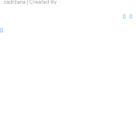
zadržana | Created By
Web Building Team