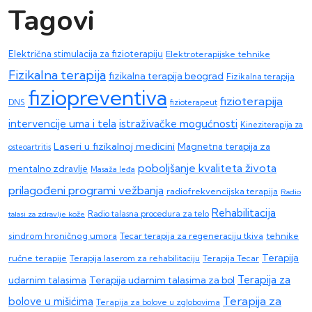
Tagovi
Električna stimulacija za fizioterapiju
Elektroterapijske tehnike
Fizikalna terapija
fizikalna terapija beograd
Fizikalna terapija
fiziopreventiva
fizioterapija
DNS
fizioterapeut
intervencije uma i tela
istraživačke mogućnosti
Kineziterapija za
Laseri u fizikalnoj medicini
Magnetna terapija za
osteoartritis
poboljšanje kvaliteta života
mentalno zdravlje
Masaža leđa
prilagođeni programi vežbanja
radiofrekvencijska terapija
Radio
Rehabilitacija
talasi za zdravlje kože
Radio talasna procedura za telo
sindrom hroničnog umora
Tecar terapija za regeneraciju tkiva
tehnike
Terapija
ručne terapije
Terapija laserom za rehabilitaciju
Terapija Tecar
Terapija za
Terapija udarnim talasima za bol
udarnim talasima
Terapija za
bolove u mišićima
Terapija za bolove u zglobovima