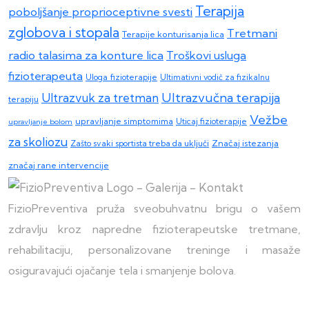
Terapija
poboljšanje proprioceptivne svesti
zglobova i stopala
Tretmani
Terapije konturisanja lica
radio talasima za konture lica
Troškovi usluga
fizioterapeuta
Uloga fizioterapije
Ultimativni vodič za fizikalnu
Ultrazvučna terapija
Ultrazvuk za tretman
terapiju
Vežbe
upravljanje simptomima
upravljanje bolom
Uticaj fizioterapije
za skoliozu
Zašto svaki sportista treba da uključi
Značaj istezanja
značaj rane intervencije
FizioPreventiva pruža sveobuhvatnu brigu o vašem
zdravlju kroz napredne fizioterapeutske tretmane,
rehabilitaciju, personalizovane treninge i masaže
osiguravajući ojačanje tela i smanjenje bolova.