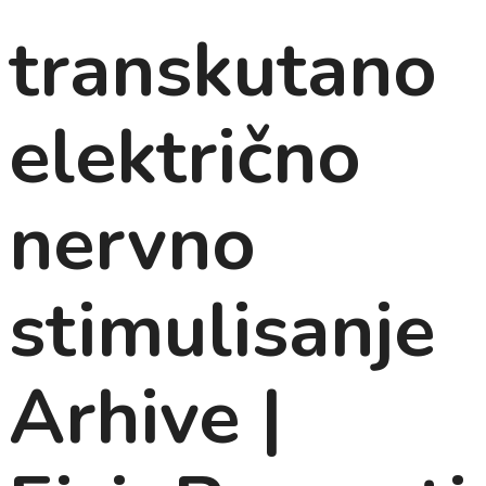
transkutano
električno
nervno
stimulisanje
Arhive |