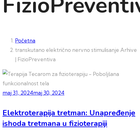
FizioPreventi
Početna
transkutano električno nervno stimulisanje Arhive
| FizioPreventiva
maj 31, 2024
maj 30, 2024
Elektroterapija tretman: Unapređenje
ishoda tretmana u fizioterapiji