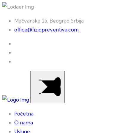
Mačvanska 25, Beograd Srbija
office@fiziopreventiva.com
Početna
O nama
Usluge