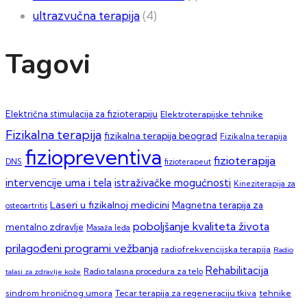
ultrazvučna terapija
(4)
Tagovi
Električna stimulacija za fizioterapiju
Elektroterapijske tehnike
Fizikalna terapija
fizikalna terapija beograd
Fizikalna terapija
fiziopreventiva
fizioterapija
DNS
fizioterapeut
intervencije uma i tela
istraživačke mogućnosti
Kineziterapija za
Laseri u fizikalnoj medicini
Magnetna terapija za
osteoartritis
poboljšanje kvaliteta života
mentalno zdravlje
Masaža leđa
prilagođeni programi vežbanja
radiofrekvencijska terapija
Radio
Rehabilitacija
talasi za zdravlje kože
Radio talasna procedura za telo
sindrom hroničnog umora
Tecar terapija za regeneraciju tkiva
tehnike