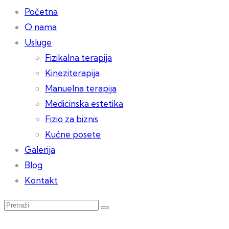
Početna
O nama
Usluge
Fizikalna terapija
Kineziterapija
Manuelna terapija
Medicinska estetika
Fizio za biznis
Kućne posete
Galerija
Blog
Kontakt