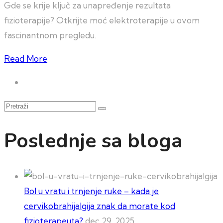
Gde se krije ključ za unapređenje rezultata
fizioterapije? Otkrijte moć elektroterapije u ovom
fascinantnom pregledu.
Read More
Pretraži
Poslednje sa bloga
Bol u vratu i trnjenje ruke – kada je
cervikobrahijalgija znak da morate kod
fizioterapeuta?
dec 29, 2025