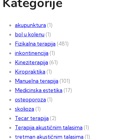
Kategorije
akupunktura
(1)
bol u kolenu
(1)
Fizikalna terapija
(481)
inkontinencija
(1)
Kineziterapija
(61)
Kiropraktika
(1)
Manuelna terapija
(101)
Medicinska estetika
(17)
osteoporoza
(1)
skolioza
(1)
Tecar terapija
(2)
Terapija akustičnim talasima
(1)
tretman akustičnim talasima
(1)