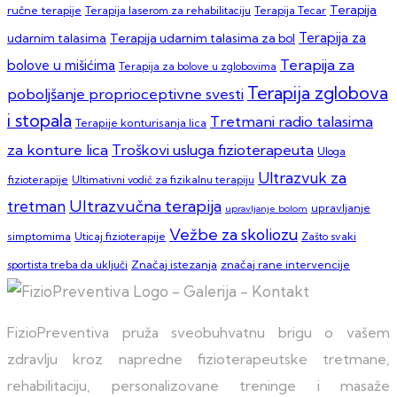
Terapija
ručne terapije
Terapija laserom za rehabilitaciju
Terapija Tecar
Terapija za
Terapija udarnim talasima za bol
udarnim talasima
Terapija za
bolove u mišićima
Terapija za bolove u zglobovima
Terapija zglobova
poboljšanje proprioceptivne svesti
i stopala
Tretmani radio talasima
Terapije konturisanja lica
za konture lica
Troškovi usluga fizioterapeuta
Uloga
Ultrazvuk za
fizioterapije
Ultimativni vodič za fizikalnu terapiju
Ultrazvučna terapija
tretman
upravljanje
upravljanje bolom
Vežbe za skoliozu
simptomima
Zašto svaki
Uticaj fizioterapije
sportista treba da uključi
Značaj istezanja
značaj rane intervencije
FizioPreventiva pruža sveobuhvatnu brigu o vašem
zdravlju kroz napredne fizioterapeutske tretmane,
rehabilitaciju, personalizovane treninge i masaže