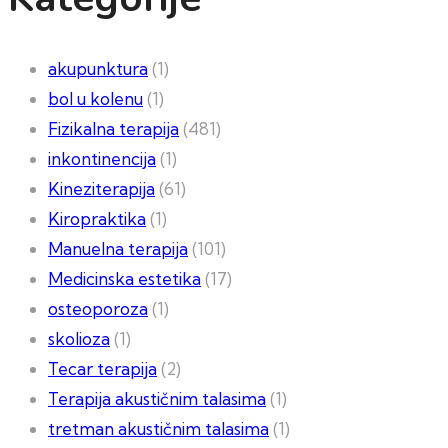
akupunktura
(1)
bol u kolenu
(1)
Fizikalna terapija
(481)
inkontinencija
(1)
Kineziterapija
(61)
Kiropraktika
(1)
Manuelna terapija
(101)
Medicinska estetika
(17)
osteoporoza
(1)
skolioza
(1)
Tecar terapija
(2)
Terapija akustičnim talasima
(1)
tretman akustičnim talasima
(1)