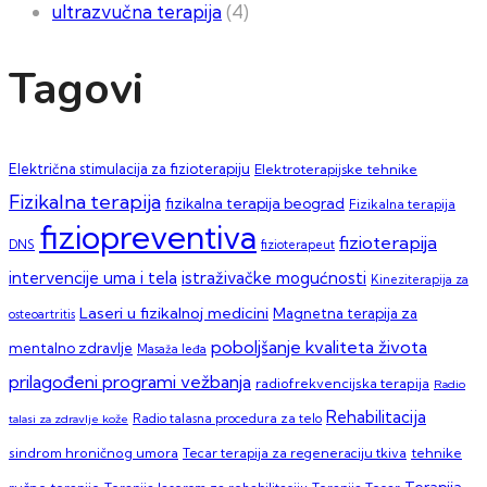
ultrazvučna terapija
(4)
Tagovi
Električna stimulacija za fizioterapiju
Elektroterapijske tehnike
Fizikalna terapija
fizikalna terapija beograd
Fizikalna terapija
fiziopreventiva
fizioterapija
DNS
fizioterapeut
intervencije uma i tela
istraživačke mogućnosti
Kineziterapija za
Laseri u fizikalnoj medicini
Magnetna terapija za
osteoartritis
poboljšanje kvaliteta života
mentalno zdravlje
Masaža leđa
prilagođeni programi vežbanja
radiofrekvencijska terapija
Radio
Rehabilitacija
talasi za zdravlje kože
Radio talasna procedura za telo
sindrom hroničnog umora
Tecar terapija za regeneraciju tkiva
tehnike
Terapija