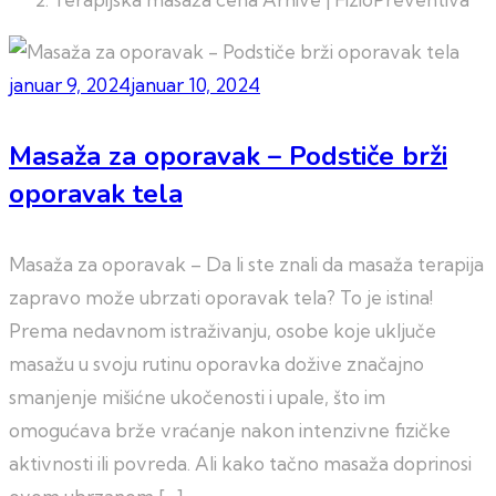
januar 9, 2024
januar 10, 2024
Masaža za oporavak – Podstiče brži
oporavak tela
Masaža za oporavak – Da li ste znali da masaža terapija
zapravo može ubrzati oporavak tela? To je istina!
Prema nedavnom istraživanju, osobe koje uključe
masažu u svoju rutinu oporavka dožive značajno
smanjenje mišićne ukočenosti i upale, što im
omogućava brže vraćanje nakon intenzivne fizičke
aktivnosti ili povreda. Ali kako tačno masaža doprinosi