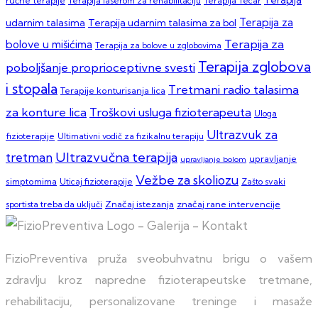
ručne terapije
Terapija laserom za rehabilitaciju
Terapija Tecar
Terapija za
Terapija udarnim talasima za bol
udarnim talasima
Terapija za
bolove u mišićima
Terapija za bolove u zglobovima
Terapija zglobova
poboljšanje proprioceptivne svesti
i stopala
Tretmani radio talasima
Terapije konturisanja lica
za konture lica
Troškovi usluga fizioterapeuta
Uloga
Ultrazvuk za
fizioterapije
Ultimativni vodič za fizikalnu terapiju
Ultrazvučna terapija
tretman
upravljanje
upravljanje bolom
Vežbe za skoliozu
simptomima
Zašto svaki
Uticaj fizioterapije
sportista treba da uključi
Značaj istezanja
značaj rane intervencije
FizioPreventiva pruža sveobuhvatnu brigu o vašem
zdravlju kroz napredne fizioterapeutske tretmane,
rehabilitaciju, personalizovane treninge i masaže