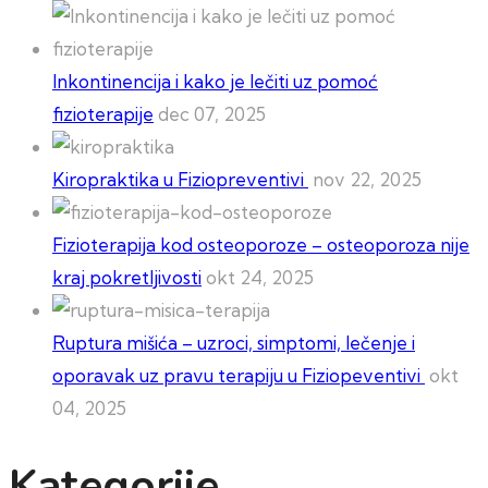
Inkontinencija i kako je lečiti uz pomoć
fizioterapije
dec 07, 2025
Kiropraktika u Fiziopreventivi
nov 22, 2025
Fizioterapija kod osteoporoze – osteoporoza nije
kraj pokretljivosti
okt 24, 2025
Ruptura mišića – uzroci, simptomi, lečenje i
oporavak uz pravu terapiju u Fiziopeventivi
okt
04, 2025
Kategorije