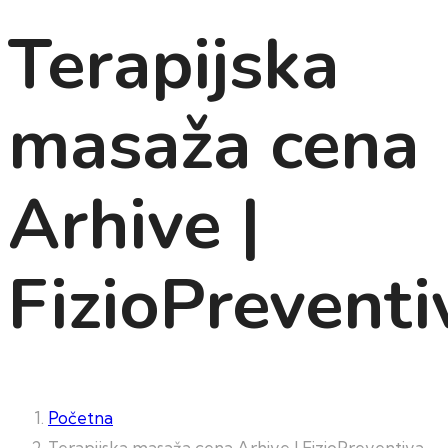
Terapijska
masaža cena
Arhive |
FizioPreventi
Početna
Terapijska masaža cena Arhive | FizioPreventiva