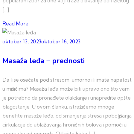
popularan izbor za one koji traže olakšanje od fizičkog
[…]
Read More
oktobar 13, 2023
oktobar 16, 2023
Masaža leđa – prednosti
Da li se osećate pod stresom, umorno ili imate napetost
u mišićima? Masaža leđa može biti upravo ono što vam
je potrebno da pronađete olakšanje i unapredite opšte
blagostanje. U ovom članku, istražićemo mnoge
benefite masaže leđa, od smanjenja stresa i poboljšanja
cirkulacije do ublažavanja hroničnih bolova i pomoći u
oporavku od povreda. Otkrijte kako […]