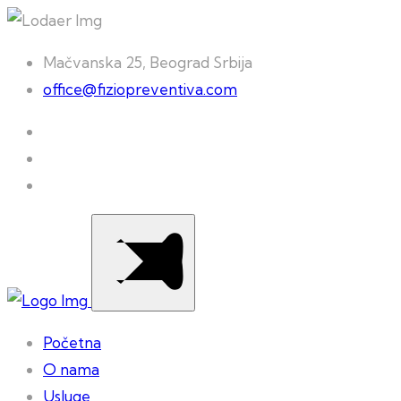
Mačvanska 25, Beograd Srbija
office@fiziopreventiva.com
Početna
O nama
Usluge