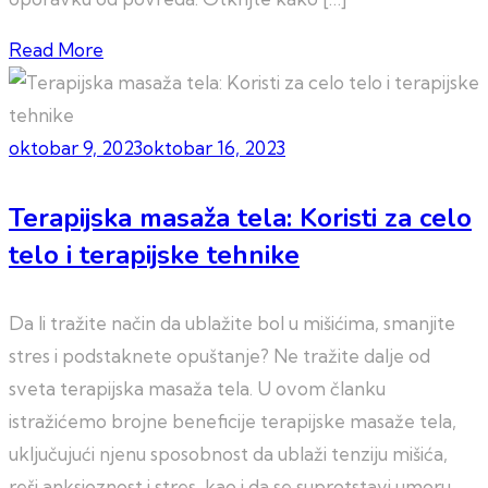
Read More
oktobar 9, 2023
oktobar 16, 2023
Terapijska masaža tela: Koristi za celo
telo i terapijske tehnike
Da li tražite način da ublažite bol u mišićima, smanjite
stres i podstaknete opuštanje? Ne tražite dalje od
sveta terapijska masaža tela. U ovom članku
istražićemo brojne beneficije terapijske masaže tela,
uključujući njenu sposobnost da ublaži tenziju mišića,
reši anksioznost i stres, kao i da se suprotstavi umoru.