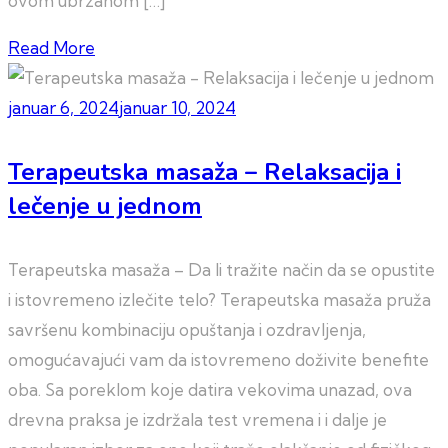
ovom ubrzanom […]
Read More
januar 6, 2024
januar 10, 2024
Terapeutska masaža – Relaksacija i
lečenje u jednom
Terapeutska masaža – Da li tražite način da se opustite
i istovremeno izlečite telo? Terapeutska masaža pruža
savršenu kombinaciju opuštanja i ozdravljenja,
omogućavajući vam da istovremeno doživite benefite
oba. Sa poreklom koje datira vekovima unazad, ova
drevna praksa je izdržala test vremena i i dalje je