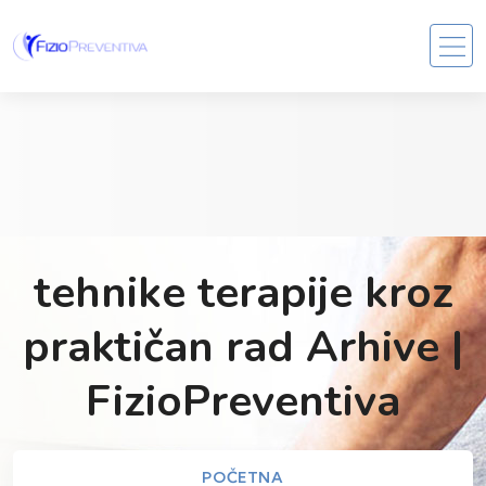
tehnike terapije kroz
praktičan rad Arhive |
FizioPreventiva
POČETNA