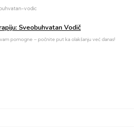
apiju: Sveobuhvatan Vodič
a vam pomogne – počnite put ka olakšanju već danas!