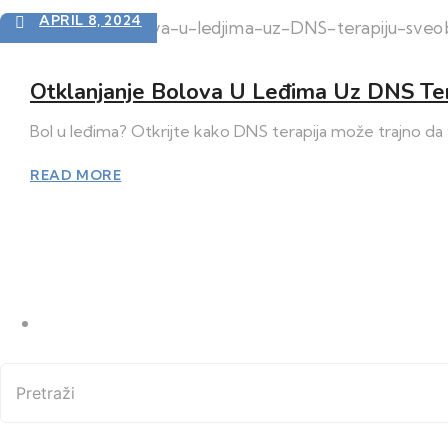
APRIL 8, 2024
Otklanjanje Bolova U Leđima Uz DNS Ter
Bol u leđima? Otkrijte kako DNS terapija može trajno d
READ MORE
Pretraži