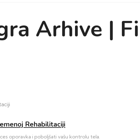
gra Arhive | F
menoj Rehabilitaciji
s oporavka i poboljšati vašu kontrolu tela.