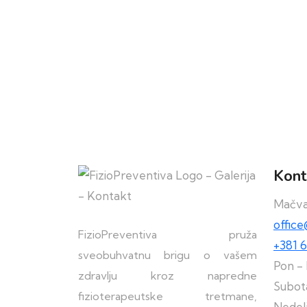
Kont
Mačva
offic
FizioPreventiva pruža
+381 6
sveobuhvatnu brigu o vašem
Pon - 
zdravlju kroz napredne
Subota
fizioterapeutske tretmane,
Nedel