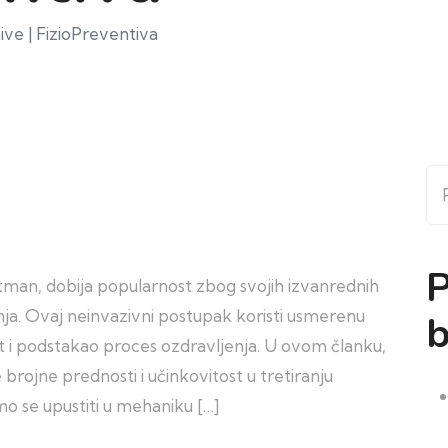
ive | FizioPreventiva
Pr
P
tman, dobija popularnost zbog svojih izvanrednih
stanja. Ovaj neinvazivni postupak koristi usmerenu
b
ost i podstakao proces ozdravljenja. U ovom članku,
brojne prednosti i učinkovitost u tretiranju
mo se upustiti u mehaniku […]