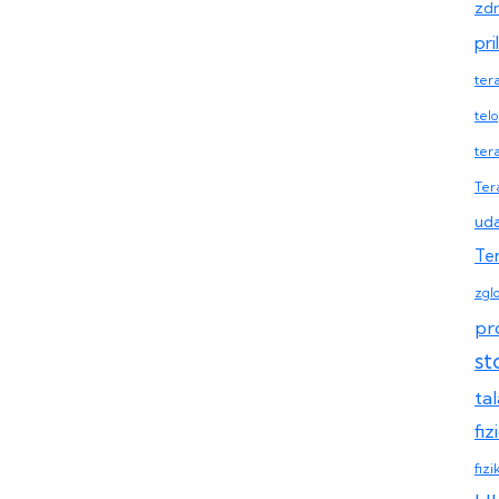
zdr
pr
ter
telo
ter
Tera
uda
Ter
zgl
pr
st
ta
fi
fizi