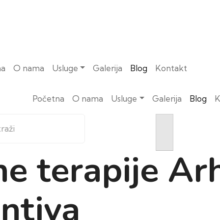
na
O nama
Usluge
Galerija
Blog
Kontakt
Početna
O nama
Usluge
Galerija
Blog
K
e terapije Arh
ntiva