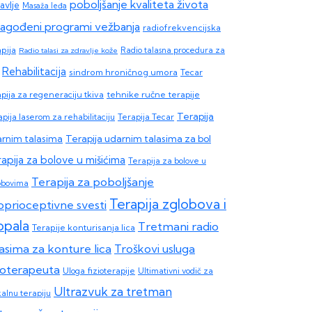
poboljšanje kvaliteta života
avlje
Masaža leđa
ilagođeni programi vežbanja
radiofrekvencijska
apija
Radio talasi za zdravlje kože
Radio talasna procedura za
Rehabilitacija
sindrom hroničnog umora
Tecar
apija za regeneraciju tkiva
tehnike ručne terapije
Terapija
pija laserom za rehabilitaciju
Terapija Tecar
Terapija udarnim talasima za bol
rnim talasima
apija za bolove u mišićima
Terapija za bolove u
Terapija za poboljšanje
obovima
Terapija zglobova i
oprioceptivne svesti
opala
Tretmani radio
Terapije konturisanja lica
lasima za konture lica
Troškovi usluga
zioterapeuta
Uloga fizioterapije
Ultimativni vodič za
Ultrazvuk za tretman
kalnu terapiju