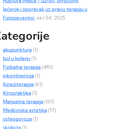
Ruptura mišića – uzroci, simptomi,
lečenje i oporavak uz pravu terapiju u
Fiziopeventivi
okt 04, 2025
ategorije
akupunktura
(1)
bol u kolenu
(1)
Fizikalna terapija
(481)
inkontinencija
(1)
Kineziterapija
(61)
Kiropraktika
(1)
Manuelna terapija
(101)
Medicinska estetika
(17)
osteoporoza
(1)
skolioza
(1)