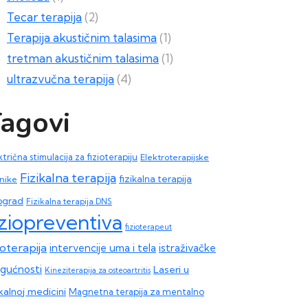
Tecar terapija
(2)
Terapija akustičnim talasima
(1)
tretman akustičnim talasima
(1)
ultrazvučna terapija
(4)
agovi
ktrična stimulacija za fizioterapiju
Elektroterapijske
Fizikalna terapija
fizikalna terapija
nike
ograd
Fizikalna terapija DNS
iziopreventiva
fizioterapeut
ioterapija
intervencije uma i tela
istraživačke
gućnosti
Laseri u
Kineziterapija za osteoartritis
ikalnoj medicini
Magnetna terapija za mentalno