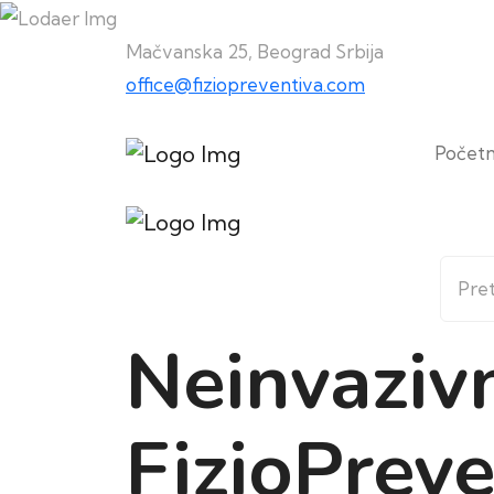
Mačvanska 25, Beograd Srbija
office@fiziopreventiva.com
Počet
Neinvazivn
FizioPreve