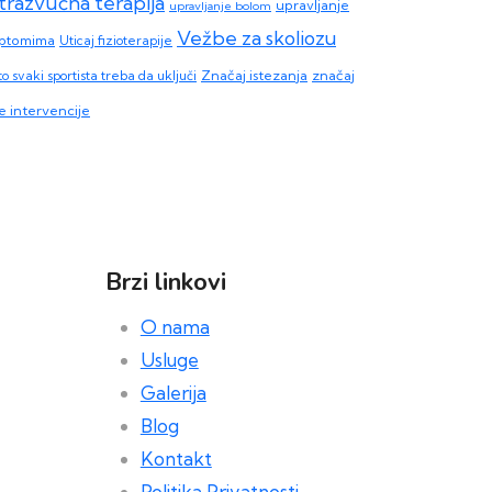
trazvučna terapija
upravljanje
upravljanje bolom
Vežbe za skoliozu
ptomima
Uticaj fizioterapije
o svaki sportista treba da uključi
Značaj istezanja
značaj
e intervencije
Brzi linkovi
O nama
Usluge
Galerija
Blog
Kontakt
Politika Privatnosti