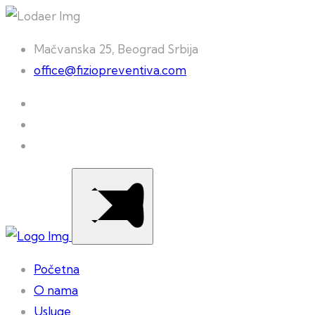
Mačvanska 25, Beograd Srbija
office@fiziopreventiva.com
Početna
O nama
Usluge