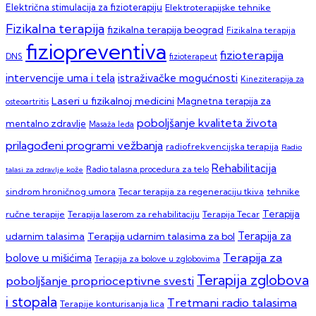
Električna stimulacija za fizioterapiju
Elektroterapijske tehnike
Fizikalna terapija
fizikalna terapija beograd
Fizikalna terapija
fiziopreventiva
fizioterapija
DNS
fizioterapeut
intervencije uma i tela
istraživačke mogućnosti
Kineziterapija za
Laseri u fizikalnoj medicini
Magnetna terapija za
osteoartritis
poboljšanje kvaliteta života
mentalno zdravlje
Masaža leđa
prilagođeni programi vežbanja
radiofrekvencijska terapija
Radio
Rehabilitacija
talasi za zdravlje kože
Radio talasna procedura za telo
sindrom hroničnog umora
Tecar terapija za regeneraciju tkiva
tehnike
Terapija
ručne terapije
Terapija laserom za rehabilitaciju
Terapija Tecar
Terapija za
Terapija udarnim talasima za bol
udarnim talasima
Terapija za
bolove u mišićima
Terapija za bolove u zglobovima
Terapija zglobova
poboljšanje proprioceptivne svesti
i stopala
Tretmani radio talasima
Terapije konturisanja lica