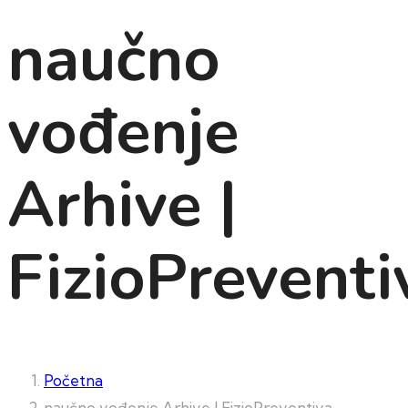
naučno
vođenje
Arhive |
FizioPreventi
Početna
naučno vođenje Arhive | FizioPreventiva