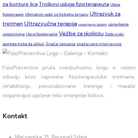
za konture lica
Troškovi usluga fizioterapeuta
Uloga
Ultrazvuk za
fizioterapije
Ultimativni vodič za fizikalnu terapiju
Ultrazvučna terapija
tretman
upravljanje
upravljanje bolom
Vežbe za skoliozu
simptomima
Zašto svaki
Uticaj fizioterapije
sportista treba da uključi
Značaj istezanja
značaj rane intervencije
FizioPreventiva pruža sveobuhvatnu brigu o vašem
zdravlju kroz napredne fizioterapeutske tretmane,
rehabilitaciju, personalizovane treninge i masaže
osiguravajući ojačanje tela i smanjenje bolova.
Kontakt
Mačvanska 25, Beograd Srbija