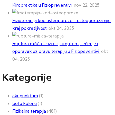
Kiropraktika u Fiziopreventivi
nov 22, 2025
Fizioterapija kod osteoporoze – osteoporoza nije
kraj pokretljivosti
okt 24, 2025
Ruptura mišića – uzroci, simptomi, lečenje i
oporavak uz pravu terapiju u Fiziopeventivi
okt
04, 2025
Kategorije
akupunktura
(1)
bol u kolenu
(1)
Fizikalna terapija
(481)