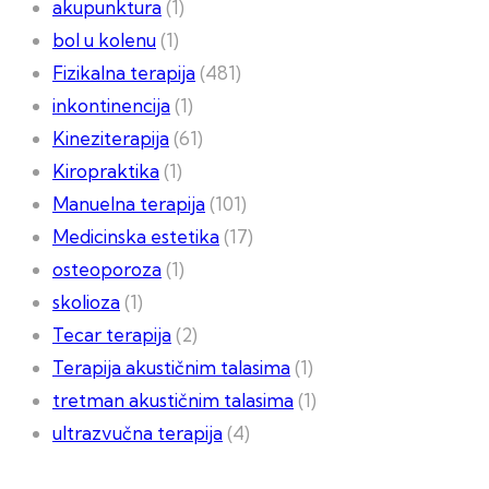
akupunktura
(1)
bol u kolenu
(1)
Fizikalna terapija
(481)
inkontinencija
(1)
Kineziterapija
(61)
Kiropraktika
(1)
Manuelna terapija
(101)
Medicinska estetika
(17)
osteoporoza
(1)
skolioza
(1)
Tecar terapija
(2)
Terapija akustičnim talasima
(1)
tretman akustičnim talasima
(1)
ultrazvučna terapija
(4)