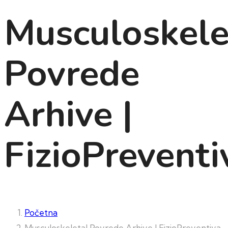
Musculoskele
Povrede
Arhive |
FizioPreventi
Početna
Musculoskeletal Povrede Arhive | FizioPreventiva