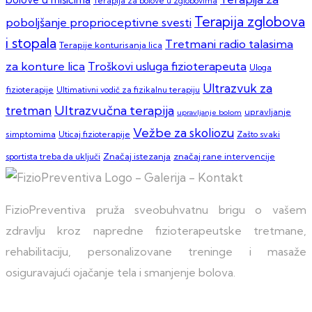
Terapija za bolove u zglobovima
Terapija zglobova
poboljšanje proprioceptivne svesti
i stopala
Tretmani radio talasima
Terapije konturisanja lica
za konture lica
Troškovi usluga fizioterapeuta
Uloga
Ultrazvuk za
fizioterapije
Ultimativni vodič za fizikalnu terapiju
Ultrazvučna terapija
tretman
upravljanje
upravljanje bolom
Vežbe za skoliozu
simptomima
Zašto svaki
Uticaj fizioterapije
sportista treba da uključi
Značaj istezanja
značaj rane intervencije
FizioPreventiva pruža sveobuhvatnu brigu o vašem
zdravlju kroz napredne fizioterapeutske tretmane,
rehabilitaciju, personalizovane treninge i masaže
osiguravajući ojačanje tela i smanjenje bolova.