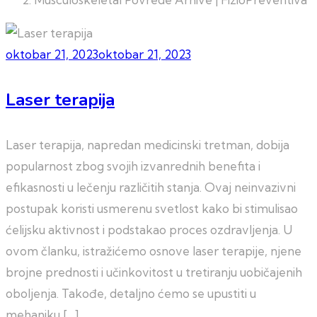
oktobar 21, 2023
oktobar 21, 2023
Laser terapija
Laser terapija, napredan medicinski tretman, dobija
popularnost zbog svojih izvanrednih benefita i
efikasnosti u lečenju različitih stanja. Ovaj neinvazivni
postupak koristi usmerenu svetlost kako bi stimulisao
ćelijsku aktivnost i podstakao proces ozdravljenja. U
ovom članku, istražićemo osnove laser terapije, njene
brojne prednosti i učinkovitost u tretiranju uobičajenih
oboljenja. Takođe, detaljno ćemo se upustiti u
mehaniku […]