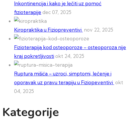
Inkontinencija i kako je lečiti uz pomoć
fizioterapije
dec 07, 2025
Kiropraktika u Fiziopreventivi
nov 22, 2025
Fizioterapija kod osteoporoze – osteoporoza nije
kraj pokretljivosti
okt 24, 2025
Ruptura mišića – uzroci, simptomi, lečenje i
oporavak uz pravu terapiju u Fiziopeventivi
okt
04, 2025
Kategorije