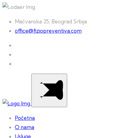
Mačvanska 25, Beograd Srbija
office@fiziopreventiva.com
Početna
O nama
Usluge