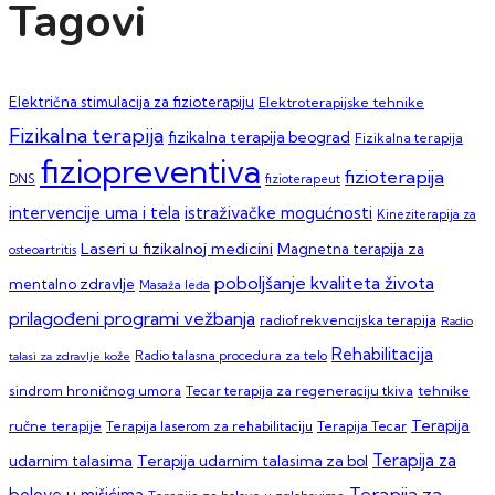
Tagovi
Električna stimulacija za fizioterapiju
Elektroterapijske tehnike
Fizikalna terapija
fizikalna terapija beograd
Fizikalna terapija
fiziopreventiva
fizioterapija
DNS
fizioterapeut
intervencije uma i tela
istraživačke mogućnosti
Kineziterapija za
Laseri u fizikalnoj medicini
Magnetna terapija za
osteoartritis
poboljšanje kvaliteta života
mentalno zdravlje
Masaža leđa
prilagođeni programi vežbanja
radiofrekvencijska terapija
Radio
Rehabilitacija
talasi za zdravlje kože
Radio talasna procedura za telo
sindrom hroničnog umora
Tecar terapija za regeneraciju tkiva
tehnike
Terapija
ručne terapije
Terapija laserom za rehabilitaciju
Terapija Tecar
Terapija za
Terapija udarnim talasima za bol
udarnim talasima
Terapija za
bolove u mišićima