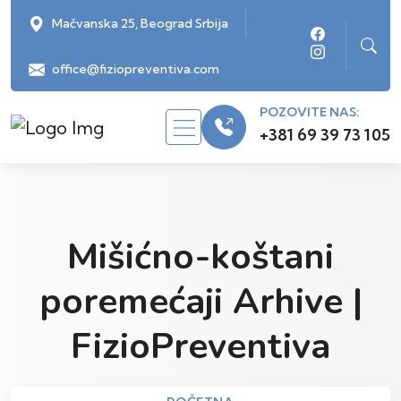
Mačvanska 25, Beograd Srbija
office@fiziopreventiva.com
POZOVITE NAS:
+381 69 39 73 105
Mišićno-koštani
poremećaji Arhive |
FizioPreventiva