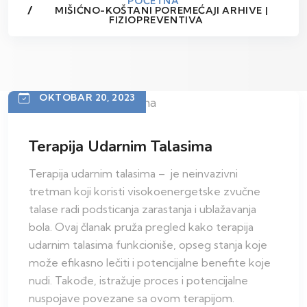
POČETNA
MIŠIĆNO-KOŠTANI POREMEĆAJI ARHIVE |
FIZIOPREVENTIVA
OKTOBAR 20, 2023
Terapija Udarnim Talasima
Terapija udarnim talasima – je neinvazivni
tretman koji koristi visokoenergetske zvučne
talase radi podsticanja zarastanja i ublažavanja
bola. Ovaj članak pruža pregled kako terapija
udarnim talasima funkcioniše, opseg stanja koje
može efikasno lečiti i potencijalne benefite koje
nudi. Takođe, istražuje proces i potencijalne
nuspojave povezane sa ovom terapijom.