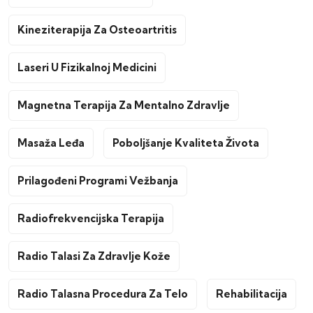
Kineziterapija Za Osteoartritis
Laseri U Fizikalnoj Medicini
Magnetna Terapija Za Mentalno Zdravlje
Masaža Leđa
Poboljšanje Kvaliteta Života
Prilagođeni Programi Vežbanja
Radiofrekvencijska Terapija
Radio Talasi Za Zdravlje Kože
Radio Talasna Procedura Za Telo
Rehabilitacija