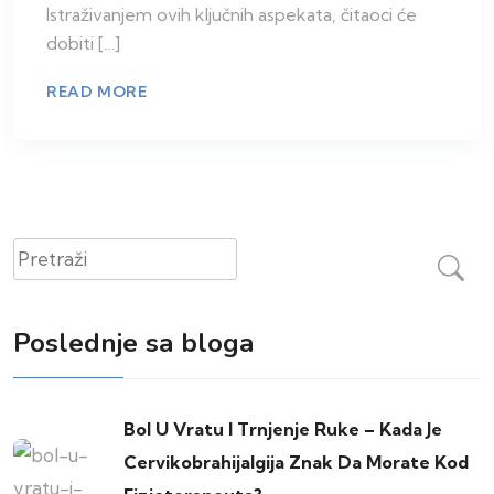
Istraživanjem ovih ključnih aspekata, čitaoci će
dobiti […]
READ MORE
Pretraži
Poslednje sa bloga
Bol U Vratu I Trnjenje Ruke – Kada Je
Cervikobrahijalgija Znak Da Morate Kod