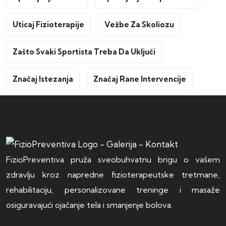
Uticaj Fizioterapije
Vežbe Za Skoliozu
Zašto Svaki Sportista Treba Da Uključi
Značaj Istezanja
Značaj Rane Intervencije
FizioPreventiva pruža sveobuhvatnu brigu o vašem
zdravlju kroz napredne fizioterapeutske tretmane,
rehabilitaciju, personalizovane treninge i masaže
osiguravajući ojačanje tela i smanjenje bolova.