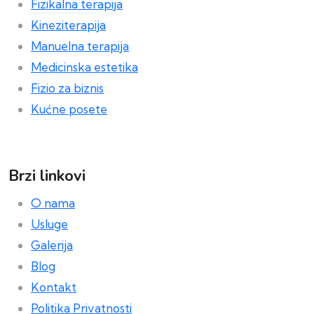
Fizikalna terapija
Kineziterapija
Manuelna terapija
Medicinska estetika
Fizio za biznis
Kućne posete
Brzi linkovi
O nama
Usluge
Galerija
Blog
Kontakt
Politika Privatnosti