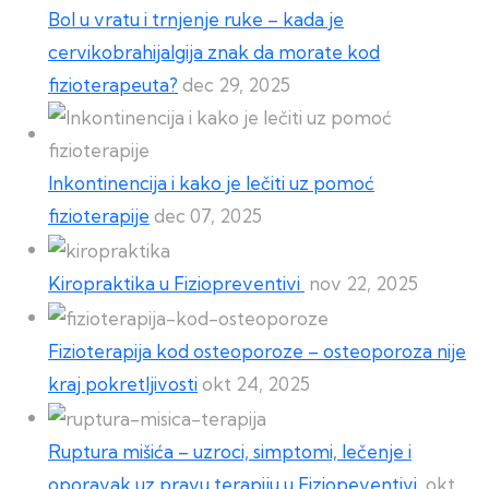
Bol u vratu i trnjenje ruke – kada je
cervikobrahijalgija znak da morate kod
fizioterapeuta?
dec 29, 2025
Inkontinencija i kako je lečiti uz pomoć
fizioterapije
dec 07, 2025
Kiropraktika u Fiziopreventivi
nov 22, 2025
Fizioterapija kod osteoporoze – osteoporoza nije
kraj pokretljivosti
okt 24, 2025
Ruptura mišića – uzroci, simptomi, lečenje i
oporavak uz pravu terapiju u Fiziopeventivi
okt