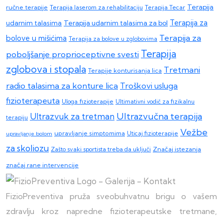
Terapija
ručne terapije
Terapija laserom za rehabilitaciju
Terapija Tecar
Terapija za
Terapija udarnim talasima za bol
udarnim talasima
Terapija za
bolove u mišićima
Terapija za bolove u zglobovima
Terapija
poboljšanje proprioceptivne svesti
zglobova i stopala
Tretmani
Terapije konturisanja lica
radio talasima za konture lica
Troškovi usluga
fizioterapeuta
Uloga fizioterapije
Ultimativni vodič za fizikalnu
Ultrazvučna terapija
Ultrazvuk za tretman
terapiju
Vežbe
upravljanje simptomima
upravljanje bolom
Uticaj fizioterapije
za skoliozu
Zašto svaki sportista treba da uključi
Značaj istezanja
značaj rane intervencije
FizioPreventiva pruža sveobuhvatnu brigu o vašem
zdravlju kroz napredne fizioterapeutske tretmane,