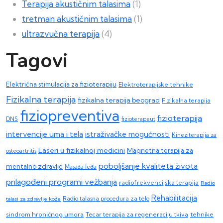
Terapija akustičnim talasima
(1)
tretman akustičnim talasima
(1)
ultrazvučna terapija
(4)
Tagovi
Električna stimulacija za fizioterapiju
Elektroterapijske tehnike
Fizikalna terapija
fizikalna terapija beograd
Fizikalna terapija
fiziopreventiva
fizioterapija
DNS
fizioterapeut
intervencije uma i tela
istraživačke mogućnosti
Kineziterapija za
Laseri u fizikalnoj medicini
Magnetna terapija za
osteoartritis
poboljšanje kvaliteta života
mentalno zdravlje
Masaža leđa
prilagođeni programi vežbanja
radiofrekvencijska terapija
Radio
Rehabilitacija
talasi za zdravlje kože
Radio talasna procedura za telo
sindrom hroničnog umora
Tecar terapija za regeneraciju tkiva
tehnike