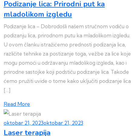
Podizanje lica: Prirodni put ka
mladolikom izgledu
Podizanje lica – Dobrodošli našem stručnom vodiču o
podizanju lica, prirodnom putu ka mladolikom izgledu.
U ovom članku istražićemo prednosti podizanja lica,
različite tehnike za postizanje toga, vežbe za lice koje
mogu pomoći u održavanju mladolikog izgleda, kao i
prirodne sastojke koji podstiču podizanje lica. Takođe
ćemo pružiti uvide o tome kako uključiti podizanje lica
[…]
Read More
oktobar 21, 2023
oktobar 21, 2023
Laser terapija