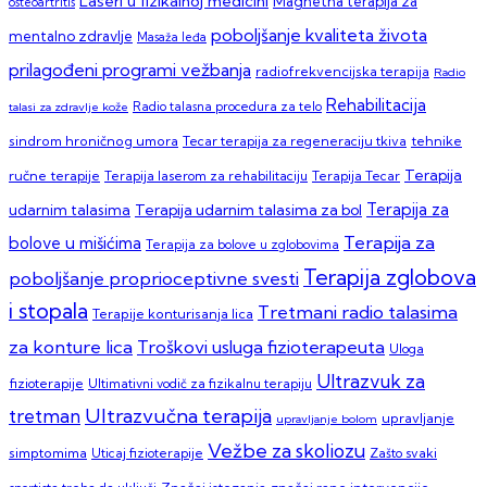
Laseri u fizikalnoj medicini
Magnetna terapija za
osteoartritis
poboljšanje kvaliteta života
mentalno zdravlje
Masaža leđa
prilagođeni programi vežbanja
radiofrekvencijska terapija
Radio
Rehabilitacija
talasi za zdravlje kože
Radio talasna procedura za telo
sindrom hroničnog umora
Tecar terapija za regeneraciju tkiva
tehnike
Terapija
ručne terapije
Terapija laserom za rehabilitaciju
Terapija Tecar
Terapija za
Terapija udarnim talasima za bol
udarnim talasima
Terapija za
bolove u mišićima
Terapija za bolove u zglobovima
Terapija zglobova
poboljšanje proprioceptivne svesti
i stopala
Tretmani radio talasima
Terapije konturisanja lica
za konture lica
Troškovi usluga fizioterapeuta
Uloga
Ultrazvuk za
fizioterapije
Ultimativni vodič za fizikalnu terapiju
Ultrazvučna terapija
tretman
upravljanje
upravljanje bolom
Vežbe za skoliozu
simptomima
Zašto svaki
Uticaj fizioterapije