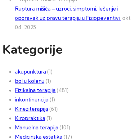
Ruptura mišića – uzroci, simptomi, lečenje i
oporavak uz pravu terapiju u Fiziopeventivi
okt
04, 2025
Kategorije
akupunktura
(1)
bol u kolenu
(1)
Fizikalna terapija
(481)
inkontinencija
(1)
Kineziterapija
(61)
Kiropraktika
(1)
Manuelna terapija
(101)
Medicinska estetika
(17)