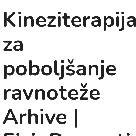
Kineziterapij
za
poboljšanje
ravnoteže
Arhive |