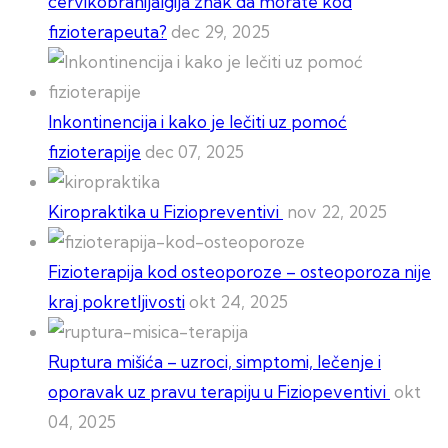
cervikobrahijalgija znak da morate kod
fizioterapeuta?
dec 29, 2025
Inkontinencija i kako je lečiti uz pomoć
fizioterapije
dec 07, 2025
Kiropraktika u Fiziopreventivi
nov 22, 2025
Fizioterapija kod osteoporoze – osteoporoza nije
kraj pokretljivosti
okt 24, 2025
Ruptura mišića – uzroci, simptomi, lečenje i
oporavak uz pravu terapiju u Fiziopeventivi
okt
04, 2025