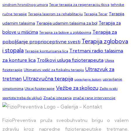
sindrom hroničnog umora
Tecar terapija za regeneraciju tkiva
tehnike
Terapija
ručne terapije
Terapija laserom za rehabilitaciju
Terapija Tecar
Terapija za
Terapija udarnim talasima za bol
udarnim talasima
Terapija za
bolove u mišićima
Terapija za bolove u zglobovima
Terapija zglobova
poboljšanje proprioceptivne svesti
i stopala
Tretmani radio talasima
Terapije konturisanja lica
za konture lica
Troškovi usluga fizioterapeuta
Uloga
Ultrazvuk za
fizioterapije
Ultimativni vodič za fizikalnu terapiju
Ultrazvučna terapija
tretman
upravljanje
upravljanje bolom
Vežbe za skoliozu
simptomima
Zašto svaki
Uticaj fizioterapije
sportista treba da uključi
Značaj istezanja
značaj rane intervencije
FizioPreventiva pruža sveobuhvatnu brigu o vašem
zdravlju kroz napredne fizioterapeutske tretmane,