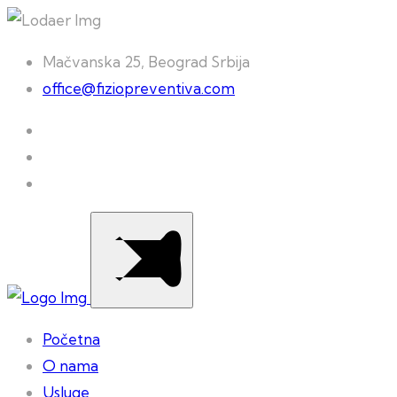
Mačvanska 25, Beograd Srbija
office@fiziopreventiva.com
Početna
O nama
Usluge