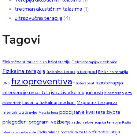
tretman akustičnim talasima
(1)
ultrazvučna terapija
(4)
Tagovi
Električna stimulacija za fizioterapiju
Elektroterapijske tehnike
Fizikalna terapija
fizikalna terapija beograd
Fizikalna terapija
fiziopreventiva
fizioterapija
DNS
fizioterapeut
intervencije uma i tela
istraživačke mogućnosti
Kineziterapija za
Laseri u fizikalnoj medicini
Magnetna terapija za
osteoartritis
poboljšanje kvaliteta života
mentalno zdravlje
Masaža leđa
prilagođeni programi vežbanja
radiofrekvencijska terapija
Radio
Rehabilitacija
talasi za zdravlje kože
Radio talasna procedura za telo