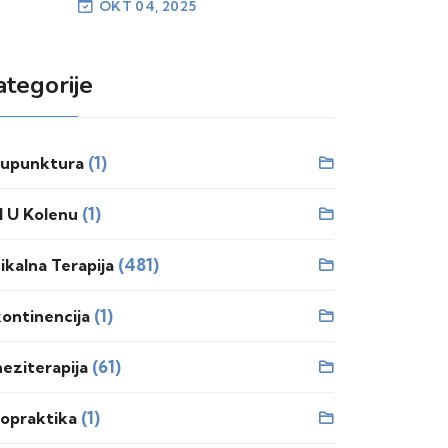
OKT 04, 2025
ategorije
(1)
upunktura
(1)
l U Kolenu
(481)
zikalna Terapija
(1)
kontinencija
(61)
neziterapija
(1)
ropraktika