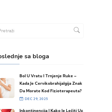
etraži
oslednje sa bloga
Bol U Vratu I Trnjenje Ruke –
Kada Je Cervikobrahijalgija Znak
Da Morate Kod Fizioterapeuta?
DEC 29, 2025
Inkontinencija I Kako Je Lečiti Uz