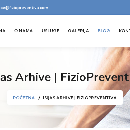
fice@fiziopreventiva.com
NA
O NAMA
USLUGE
GALERIJA
BLOG
KON
ijas Arhive | FizioPrevent
POČETNA
ISIJAS ARHIVE | FIZIOPREVENTIVA