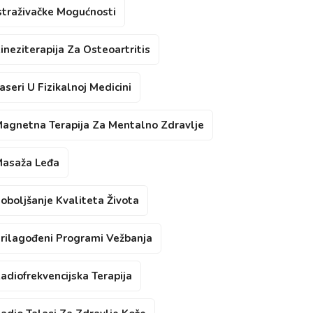
straživačke Mogućnosti
ineziterapija Za Osteoartritis
aseri U Fizikalnoj Medicini
agnetna Terapija Za Mentalno Zdravlje
asaža Leđa
oboljšanje Kvaliteta Života
rilagođeni Programi Vežbanja
adiofrekvencijska Terapija