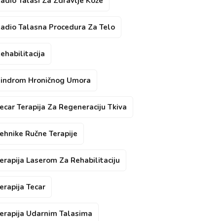
adio Talasi Za Zdravlje Kože
adio Talasna Procedura Za Telo
ehabilitacija
indrom Hroničnog Umora
ecar Terapija Za Regeneraciju Tkiva
ehnike Ručne Terapije
erapija Laserom Za Rehabilitaciju
erapija Tecar
erapija Udarnim Talasima