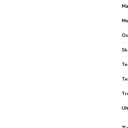
Ma
Me
Os
Sk
Te
Te
Tr
Ul