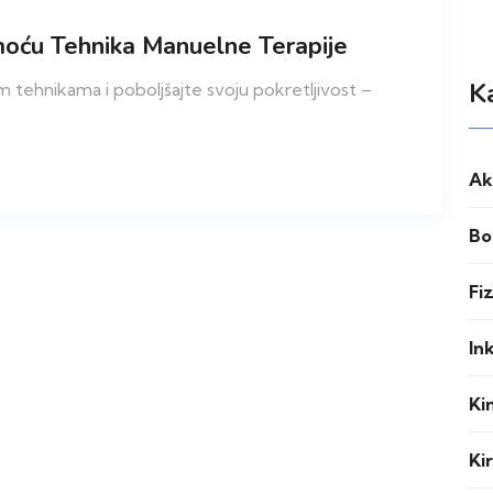
oću Tehnika Manuelne Terapije
K
m tehnikama i poboljšajte svoju pokretljivost –
Ak
Bo
Fi
In
Ki
Ki