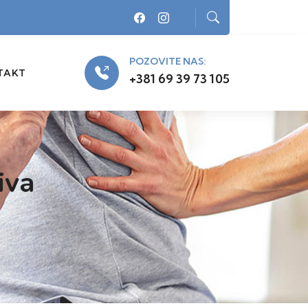
POZOVITE NAS:
TAKT
+381 69 39 73 105
iva