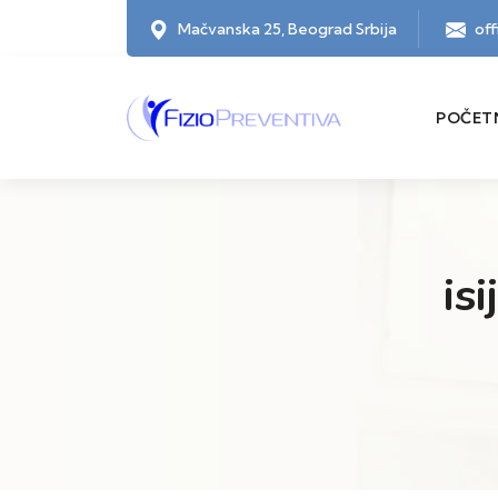
Mačvanska 25, Beograd Srbija
of
POČET
is