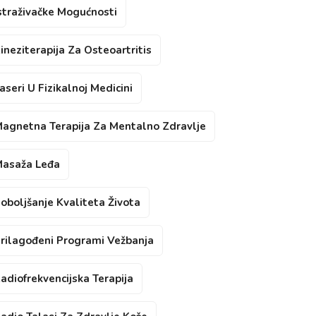
straživačke Mogućnosti
ineziterapija Za Osteoartritis
aseri U Fizikalnoj Medicini
agnetna Terapija Za Mentalno Zdravlje
asaža Leđa
oboljšanje Kvaliteta Života
rilagođeni Programi Vežbanja
adiofrekvencijska Terapija