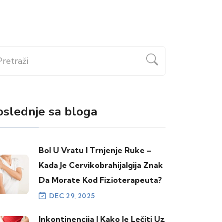
etraži
oslednje sa bloga
Bol U Vratu I Trnjenje Ruke –
Kada Je Cervikobrahijalgija Znak
Da Morate Kod Fizioterapeuta?
DEC 29, 2025
Inkontinencija I Kako Je Lečiti Uz