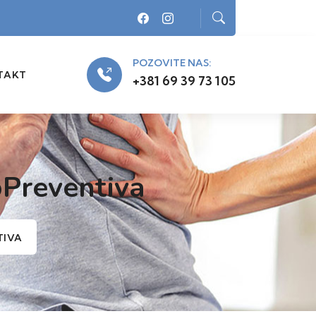
POZOVITE NAS:
TAKT
+381 69 39 73 105
oPreventiva
TIVA