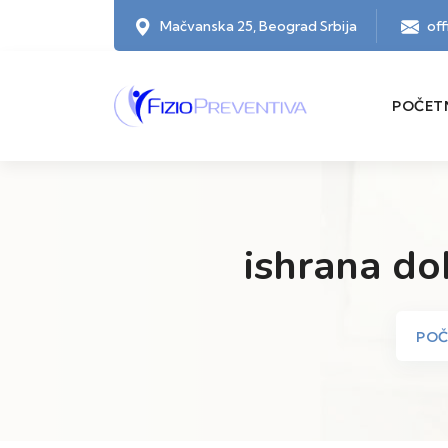
Mačvanska 25, Beograd Srbija
of
POČET
ishrana do
PO