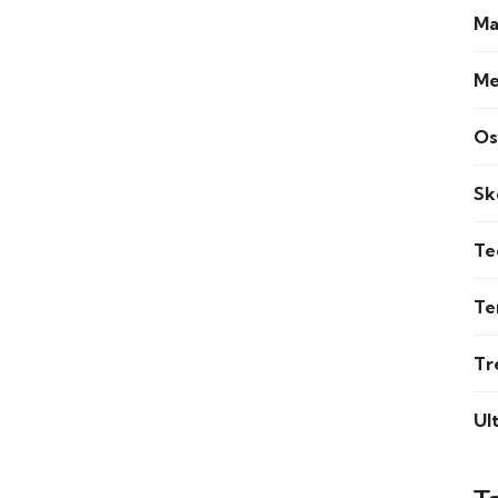
Ma
Me
Os
Sk
Te
Te
Tr
Ul