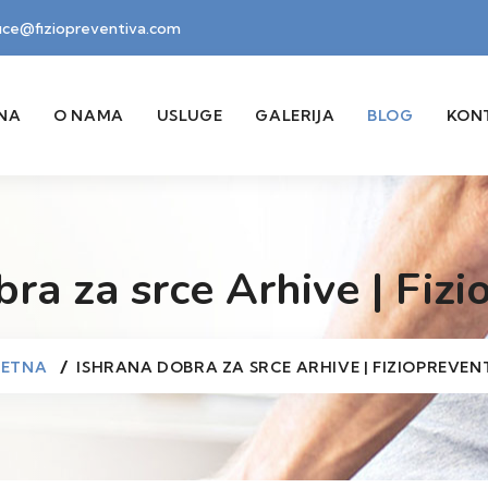
fice@fiziopreventiva.com
NA
O NAMA
USLUGE
GALERIJA
BLOG
KON
bra za srce Arhive | Fizi
ČETNA
ISHRANA DOBRA ZA SRCE ARHIVE | FIZIOPREVEN