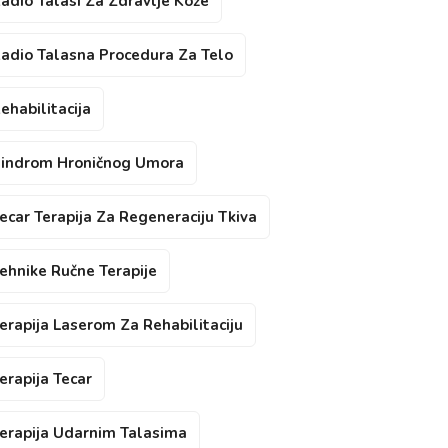
adio Talasi Za Zdravlje Kože
adio Talasna Procedura Za Telo
ehabilitacija
indrom Hroničnog Umora
ecar Terapija Za Regeneraciju Tkiva
ehnike Ručne Terapije
erapija Laserom Za Rehabilitaciju
erapija Tecar
erapija Udarnim Talasima