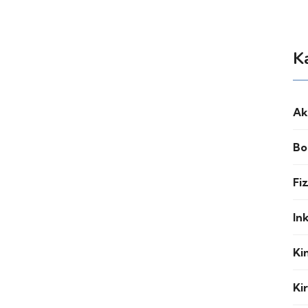
K
Ak
Bo
Fi
In
Ki
Ki