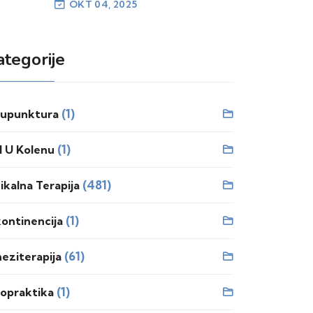
OKT 04, 2025
ategorije
(1)
upunktura
(1)
l U Kolenu
(481)
zikalna Terapija
(1)
kontinencija
(61)
neziterapija
(1)
ropraktika