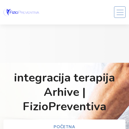
integracija terapija
Arhive |
FizioPreventiva
POČETNA