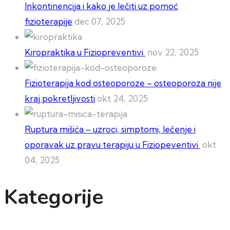
Inkontinencija i kako je lečiti uz pomoć
fizioterapije
dec 07, 2025
Kiropraktika u Fiziopreventivi
nov 22, 2025
Fizioterapija kod osteoporoze – osteoporoza nije
kraj pokretljivosti
okt 24, 2025
Ruptura mišića – uzroci, simptomi, lečenje i
oporavak uz pravu terapiju u Fiziopeventivi
okt
04, 2025
Kategorije