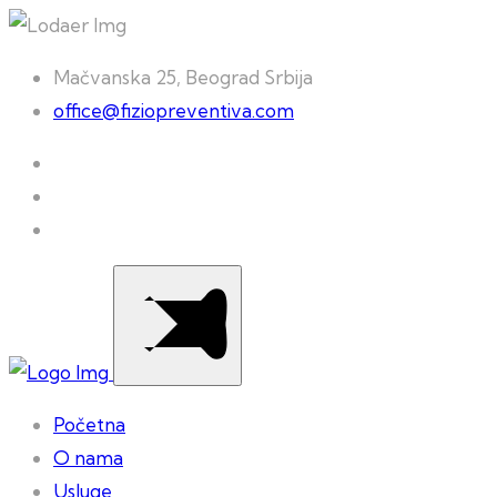
Mačvanska 25, Beograd Srbija
office@fiziopreventiva.com
Početna
O nama
Usluge