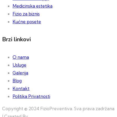
Medicinska estetika
Fizio za biznis
Kućne posete
Brzi linkovi
O nama
Usluge
Galerija
Blog
Kontakt
Politika Privatnosti
Copyright © 2024 FizioPreventiva. Sva prava zadržana
| Created By
Web Building Team