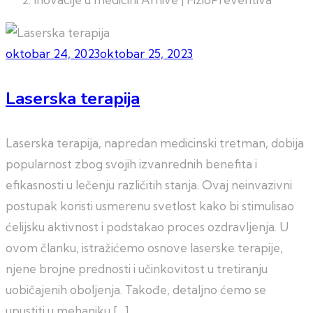
oktobar 24, 2023
oktobar 25, 2023
Laserska terapija
Laserska terapija, napredan medicinski tretman, dobija
popularnost zbog svojih izvanrednih benefita i
efikasnosti u lečenju različitih stanja. Ovaj neinvazivni
postupak koristi usmerenu svetlost kako bi stimulisao
ćelijsku aktivnost i podstakao proces ozdravljenja. U
ovom članku, istražićemo osnove laserske terapije,
njene brojne prednosti i učinkovitost u tretiranju
uobičajenih oboljenja. Takođe, detaljno ćemo se
upustiti u mehaniku […]