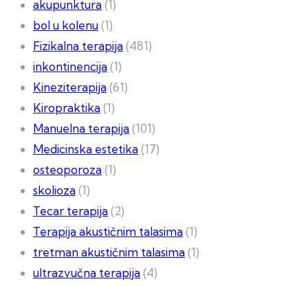
akupunktura
(1)
bol u kolenu
(1)
Fizikalna terapija
(481)
inkontinencija
(1)
Kineziterapija
(61)
Kiropraktika
(1)
Manuelna terapija
(101)
Medicinska estetika
(17)
osteoporoza
(1)
skolioza
(1)
Tecar terapija
(2)
Terapija akustičnim talasima
(1)
tretman akustičnim talasima
(1)
ultrazvučna terapija
(4)