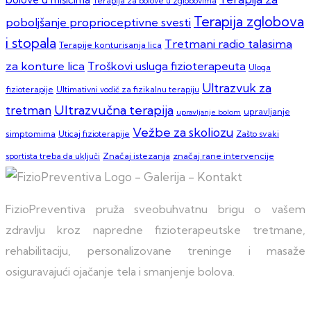
Terapija za bolove u zglobovima
Terapija zglobova
poboljšanje proprioceptivne svesti
i stopala
Tretmani radio talasima
Terapije konturisanja lica
za konture lica
Troškovi usluga fizioterapeuta
Uloga
Ultrazvuk za
fizioterapije
Ultimativni vodič za fizikalnu terapiju
Ultrazvučna terapija
tretman
upravljanje
upravljanje bolom
Vežbe za skoliozu
simptomima
Zašto svaki
Uticaj fizioterapije
sportista treba da uključi
Značaj istezanja
značaj rane intervencije
FizioPreventiva pruža sveobuhvatnu brigu o vašem
zdravlju kroz napredne fizioterapeutske tretmane,
rehabilitaciju, personalizovane treninge i masaže
osiguravajući ojačanje tela i smanjenje bolova.