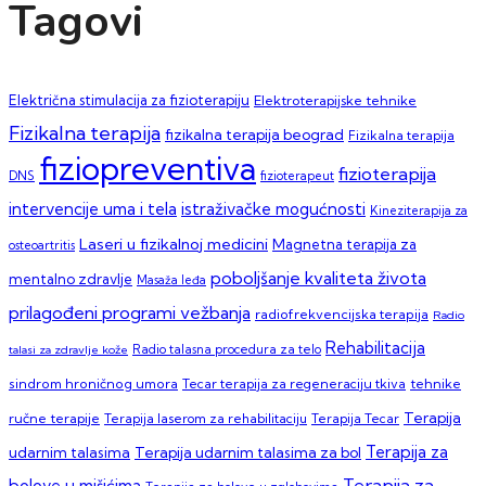
Tagovi
Električna stimulacija za fizioterapiju
Elektroterapijske tehnike
Fizikalna terapija
fizikalna terapija beograd
Fizikalna terapija
fiziopreventiva
fizioterapija
DNS
fizioterapeut
intervencije uma i tela
istraživačke mogućnosti
Kineziterapija za
Laseri u fizikalnoj medicini
Magnetna terapija za
osteoartritis
poboljšanje kvaliteta života
mentalno zdravlje
Masaža leđa
prilagođeni programi vežbanja
radiofrekvencijska terapija
Radio
Rehabilitacija
talasi za zdravlje kože
Radio talasna procedura za telo
sindrom hroničnog umora
Tecar terapija za regeneraciju tkiva
tehnike
Terapija
ručne terapije
Terapija laserom za rehabilitaciju
Terapija Tecar
Terapija za
Terapija udarnim talasima za bol
udarnim talasima
Terapija za
bolove u mišićima