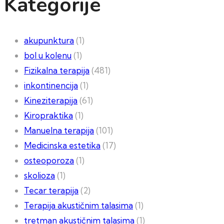
Kategorije
akupunktura
(1)
bol u kolenu
(1)
Fizikalna terapija
(481)
inkontinencija
(1)
Kineziterapija
(61)
Kiropraktika
(1)
Manuelna terapija
(101)
Medicinska estetika
(17)
osteoporoza
(1)
skolioza
(1)
Tecar terapija
(2)
Terapija akustičnim talasima
(1)
tretman akustičnim talasima
(1)