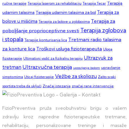
Terapija
ručne terapije
Terapija laserom za rehabilitaciju
Terapija Tecar
Terapija za
Terapija udarnim talasima za bol
udarnim talasima
Terapija za
bolove u mišićima
Terapija za bolove u zglobovima
Terapija zglobova
poboljšanje proprioceptivne svesti
i stopala
Tretmani radio talasima
Terapije konturisanja lica
za konture lica
Troškovi usluga fizioterapeuta
Uloga
Ultrazvuk za
fizioterapije
Ultimativni vodič za fizikalnu terapiju
Ultrazvučna terapija
tretman
upravljanje
upravljanje bolom
Vežbe za skoliozu
simptomima
Zašto svaki
Uticaj fizioterapije
sportista treba da uključi
Značaj istezanja
značaj rane intervencije
FizioPreventiva pruža sveobuhvatnu brigu o vašem
zdravlju kroz napredne fizioterapeutske tretmane,
rehabilitaciju, personalizovane treninge i masaže