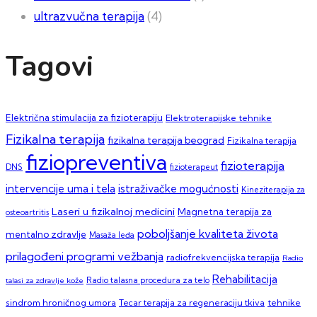
ultrazvučna terapija
(4)
Tagovi
Električna stimulacija za fizioterapiju
Elektroterapijske tehnike
Fizikalna terapija
fizikalna terapija beograd
Fizikalna terapija
fiziopreventiva
fizioterapija
DNS
fizioterapeut
intervencije uma i tela
istraživačke mogućnosti
Kineziterapija za
Laseri u fizikalnoj medicini
Magnetna terapija za
osteoartritis
poboljšanje kvaliteta života
mentalno zdravlje
Masaža leđa
prilagođeni programi vežbanja
radiofrekvencijska terapija
Radio
Rehabilitacija
talasi za zdravlje kože
Radio talasna procedura za telo
sindrom hroničnog umora
Tecar terapija za regeneraciju tkiva
tehnike