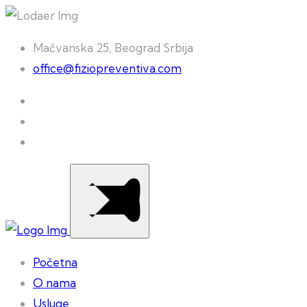
Mačvanska 25, Beograd Srbija
office@fiziopreventiva.com
Početna
O nama
Usluge