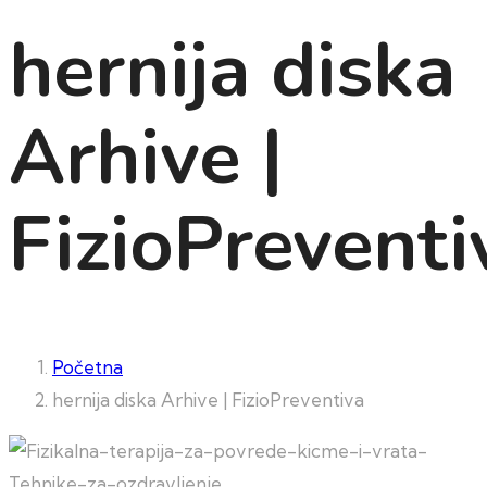
hernija diska
Arhive |
FizioPreventi
Početna
hernija diska Arhive | FizioPreventiva