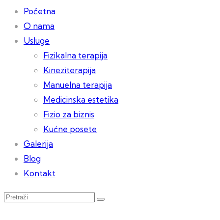
Početna
O nama
Usluge
Fizikalna terapija
Kineziterapija
Manuelna terapija
Medicinska estetika
Fizio za biznis
Kućne posete
Galerija
Blog
Kontakt