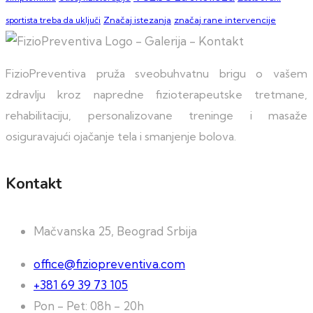
sportista treba da uključi
Značaj istezanja
značaj rane intervencije
FizioPreventiva pruža sveobuhvatnu brigu o vašem
zdravlju kroz napredne fizioterapeutske tretmane,
rehabilitaciju, personalizovane treninge i masaže
osiguravajući ojačanje tela i smanjenje bolova.
Kontakt
Mačvanska 25, Beograd Srbija
office@fiziopreventiva.com
+381 69 39 73 105
Pon - Pet: 08h - 20h