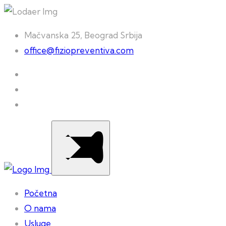
Mačvanska 25, Beograd Srbija
office@fiziopreventiva.com
Početna
O nama
Usluge