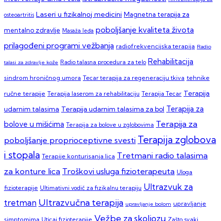
Laseri u fizikalnoj medicini
Magnetna terapija za
osteoartritis
poboljšanje kvaliteta života
mentalno zdravlje
Masaža leđa
prilagođeni programi vežbanja
radiofrekvencijska terapija
Radio
Rehabilitacija
talasi za zdravlje kože
Radio talasna procedura za telo
sindrom hroničnog umora
Tecar terapija za regeneraciju tkiva
tehnike
Terapija
ručne terapije
Terapija laserom za rehabilitaciju
Terapija Tecar
Terapija za
Terapija udarnim talasima za bol
udarnim talasima
Terapija za
bolove u mišićima
Terapija za bolove u zglobovima
Terapija zglobova
poboljšanje proprioceptivne svesti
i stopala
Tretmani radio talasima
Terapije konturisanja lica
za konture lica
Troškovi usluga fizioterapeuta
Uloga
Ultrazvuk za
fizioterapije
Ultimativni vodič za fizikalnu terapiju
Ultrazvučna terapija
tretman
upravljanje
upravljanje bolom
Vežbe za skoliozu
simptomima
Zašto svaki
Uticaj fizioterapije