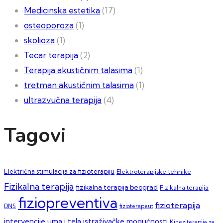
Medicinska estetika
(17)
osteoporoza
(1)
skolioza
(1)
Tecar terapija
(2)
Terapija akustičnim talasima
(1)
tretman akustičnim talasima
(1)
ultrazvučna terapija
(4)
Tagovi
Električna stimulacija za fizioterapiju
Elektroterapijske tehnike
Fizikalna terapija
fizikalna terapija beograd
Fizikalna terapija
fiziopreventiva
fizioterapija
DNS
fizioterapeut
intervencije uma i tela
istraživačke mogućnosti
Kineziterapija za