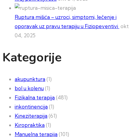
Ruptura mišića – uzroci, simptomi, lečenje i
oporavak uz pravu terapiju u Fiziopeventivi
okt
04, 2025
Kategorije
akupunktura
(1)
bol u kolenu
(1)
Fizikalna terapija
(481)
inkontinencija
(1)
Kineziterapija
(61)
Kiropraktika
(1)
Manuelna terapija
(101)