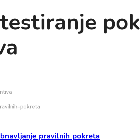
testiranje pok
va
ntiva
bnavljanje pravilnih pokreta