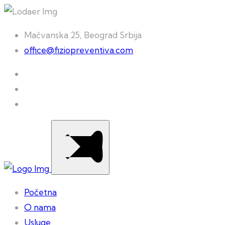
Mačvanska 25, Beograd Srbija
office@fiziopreventiva.com
Početna
O nama
Usluge