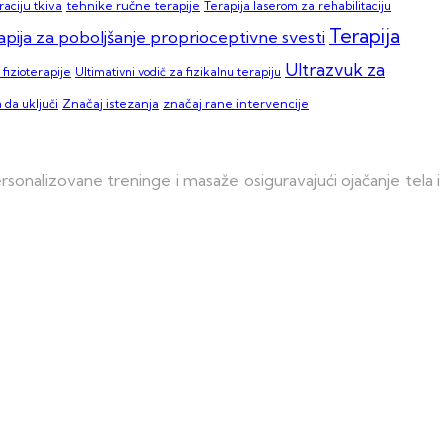
aciju tkiva
tehnike ručne terapije
Terapija laserom za rehabilitaciju
Terapija
apija za poboljšanje proprioceptivne svesti
Ultrazvuk za
fizioterapije
Ultimativni vodič za fizikalnu terapiju
 da uključi
Značaj istezanja
značaj rane intervencije
onalizovane treninge i masaže osiguravajući ojačanje tela i