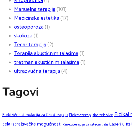
Kiropraktika
(1)
Manuelna terapija
(101)
Medicinska estetika
(17)
osteoporoza
(1)
skolioza
(1)
Tecar terapija
(2)
Terapija akustičnim talasima
(1)
tretman akustičnim talasima
(1)
ultrazvučna terapija
(4)
Tagovi
Fizikal
Električna stimulacija za fizioterapiju
Elektroterapijske tehnike
tela
istraživačke mogućnosti
Laseri u fiz
Kineziterapija za osteoartritis