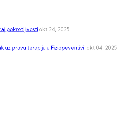
aj pokretljivosti
okt 24, 2025
ak uz pravu terapiju u Fiziopeventivi
okt 04, 2025