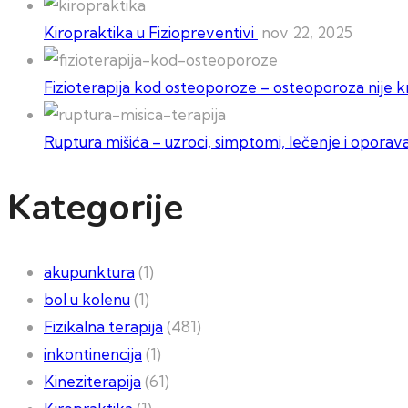
Kiropraktika u Fiziopreventivi
nov 22, 2025
Fizioterapija kod osteoporoze – osteoporoza nije kr
Ruptura mišića – uzroci, simptomi, lečenje i oporav
Kategorije
akupunktura
(1)
bol u kolenu
(1)
Fizikalna terapija
(481)
inkontinencija
(1)
Kineziterapija
(61)