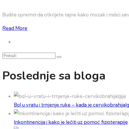
Budite spremni da otkrijete tajne kako mozak i mišići sara
Read More
Pretraži
Poslednje sa bloga
Bol u vratu i trnjenje ruke – kada je cervikobrahija
Inkontinencija i kako je lečiti uz pomoć fizioterapije