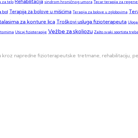
Rehabilitacija
sindrom hroničnog umora
Tecar terapija za regener
 za telo
Ter
Terapija za bolove u mišićima
 bol
Terapija za bolove u zglobovima
talasima za konture lica
Troškovi usluga fizioterapeuta
Uloga 
Vežbe za skoliozu
ptomima
Zašto svaki sportista treba
Uticaj fizioterapije
kroz napredne fizioterapeutske tretmane, rehabilitaciju, pers