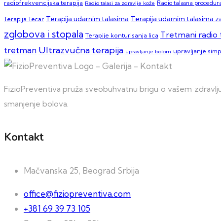
radiofrekvencijska terapija
Radio talasi za zdravlje kože
Radio talasna procedura
Terapija udarnim talasima za
Terapija udarnim talasima
Terapija Tecar
zglobova i stopala
Tretmani radio 
Terapije konturisanja lica
Ultrazvučna terapija
tretman
upravljanje sim
upravljanje bolom
FizioPreventiva pruža sveobuhvatnu brigu o vašem zdravlju 
smanjenje bolova.
Kontakt
Mačvanska 25, Beograd Srbija
office@fiziopreventiva.com
+381 69 39 73 105