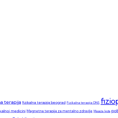
fizi
na terapija
fizikalna terapija beograd
Fizikalna terapija DNS
pob
ikalnoj medicini
Magnetna terapija za mentalno zdravlje
Masaža leđa