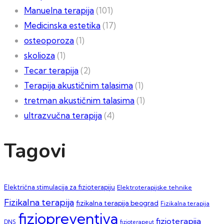
Manuelna terapija
(101)
Medicinska estetika
(17)
osteoporoza
(1)
skolioza
(1)
Tecar terapija
(2)
Terapija akustičnim talasima
(1)
tretman akustičnim talasima
(1)
ultrazvučna terapija
(4)
Tagovi
Električna stimulacija za fizioterapiju
Elektroterapijske tehnike
Fizikalna terapija
fizikalna terapija beograd
Fizikalna terapija
fiziopreventiva
fizioterapija
DNS
fizioterapeut