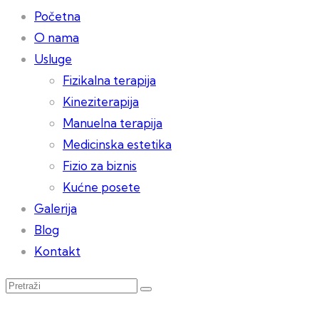
Početna
O nama
Usluge
Fizikalna terapija
Kineziterapija
Manuelna terapija
Medicinska estetika
Fizio za biznis
Kućne posete
Galerija
Blog
Kontakt