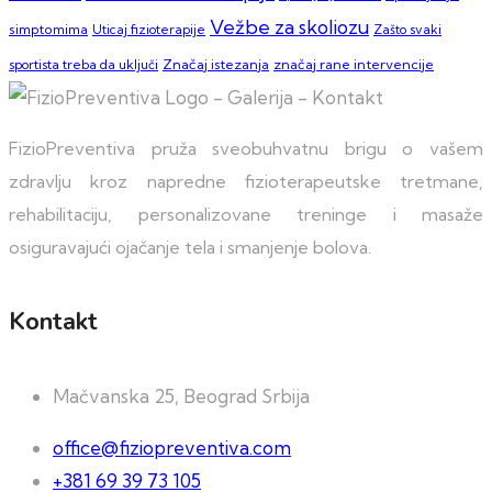
Vežbe za skoliozu
simptomima
Zašto svaki
Uticaj fizioterapije
sportista treba da uključi
Značaj istezanja
značaj rane intervencije
FizioPreventiva pruža sveobuhvatnu brigu o vašem
zdravlju kroz napredne fizioterapeutske tretmane,
rehabilitaciju, personalizovane treninge i masaže
osiguravajući ojačanje tela i smanjenje bolova.
Kontakt
Mačvanska 25, Beograd Srbija
office@fiziopreventiva.com
+381 69 39 73 105