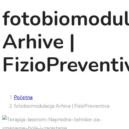
fotobiomodul
Arhive |
FizioPreventi
Početna
fotobiomodulacija Arhive | FizioPreventiva