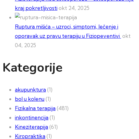
kraj pokretljivosti
okt 24, 2025
Ruptura mišića – uzroci, simptomi, lečenje i
oporavak uz pravu terapiju u Fiziopeventivi
okt
04, 2025
Kategorije
akupunktura
(1)
bol u kolenu
(1)
Fizikalna terapija
(481)
inkontinencija
(1)
Kineziterapija
(61)
Kiropraktika
(1)