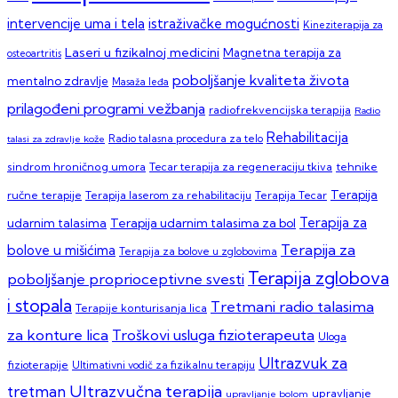
intervencije uma i tela
istraživačke mogućnosti
Kineziterapija za
Laseri u fizikalnoj medicini
Magnetna terapija za
osteoartritis
poboljšanje kvaliteta života
mentalno zdravlje
Masaža leđa
prilagođeni programi vežbanja
radiofrekvencijska terapija
Radio
Rehabilitacija
talasi za zdravlje kože
Radio talasna procedura za telo
sindrom hroničnog umora
Tecar terapija za regeneraciju tkiva
tehnike
Terapija
ručne terapije
Terapija laserom za rehabilitaciju
Terapija Tecar
Terapija za
Terapija udarnim talasima za bol
udarnim talasima
Terapija za
bolove u mišićima
Terapija za bolove u zglobovima
Terapija zglobova
poboljšanje proprioceptivne svesti
i stopala
Tretmani radio talasima
Terapije konturisanja lica
za konture lica
Troškovi usluga fizioterapeuta
Uloga
Ultrazvuk za
fizioterapije
Ultimativni vodič za fizikalnu terapiju
Ultrazvučna terapija
tretman
upravljanje
upravljanje bolom