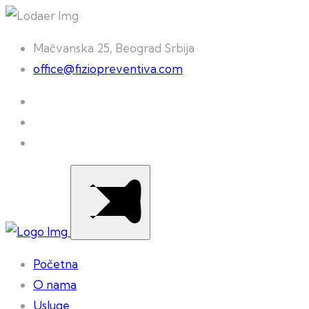
Mačvanska 25, Beograd Srbija
office@fiziopreventiva.com
Početna
O nama
Usluge