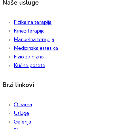
Naše usluge
Fizikalna terapija
Kineziterapija
Manuelna terapija
Medicinska estetika
Fizio za biznis
Kućne posete
Brzi linkovi
O nama
Usluge
Galerija