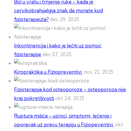
Bol u vratu i trnjenje ruke – kada je
cervikobrahijalgija znak da morate kod
fizioterapeuta?
dec 29, 2025
Inkontinencija i kako je lečiti uz pomoć
fizioterapije
dec 07, 2025
Kiropraktika u Fiziopreventivi
nov 22, 2025
Fizioterapija kod osteoporoze – osteoporoza nije
kraj pokretljivosti
okt 24, 2025
Ruptura mišića – uzroci, simptomi, lečenje i
oporavak uz pravu terapiju u Fiziopeventivi
okt