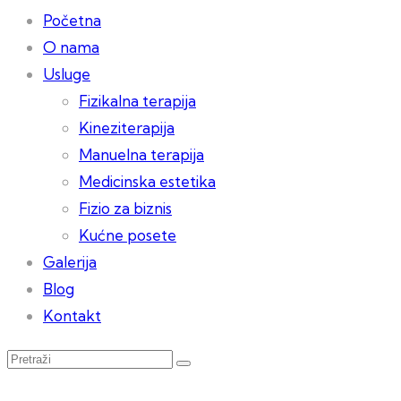
Početna
O nama
Usluge
Fizikalna terapija
Kineziterapija
Manuelna terapija
Medicinska estetika
Fizio za biznis
Kućne posete
Galerija
Blog
Kontakt