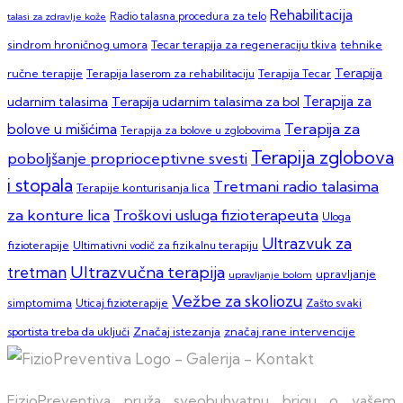
Rehabilitacija
talasi za zdravlje kože
Radio talasna procedura za telo
sindrom hroničnog umora
Tecar terapija za regeneraciju tkiva
tehnike
Terapija
ručne terapije
Terapija laserom za rehabilitaciju
Terapija Tecar
Terapija za
Terapija udarnim talasima za bol
udarnim talasima
Terapija za
bolove u mišićima
Terapija za bolove u zglobovima
Terapija zglobova
poboljšanje proprioceptivne svesti
i stopala
Tretmani radio talasima
Terapije konturisanja lica
za konture lica
Troškovi usluga fizioterapeuta
Uloga
Ultrazvuk za
fizioterapije
Ultimativni vodič za fizikalnu terapiju
Ultrazvučna terapija
tretman
upravljanje
upravljanje bolom
Vežbe za skoliozu
simptomima
Zašto svaki
Uticaj fizioterapije
sportista treba da uključi
Značaj istezanja
značaj rane intervencije
FizioPreventiva pruža sveobuhvatnu brigu o vašem