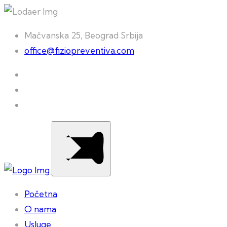
Mačvanska 25, Beograd Srbija
office@fiziopreventiva.com
Početna
O nama
Usluge