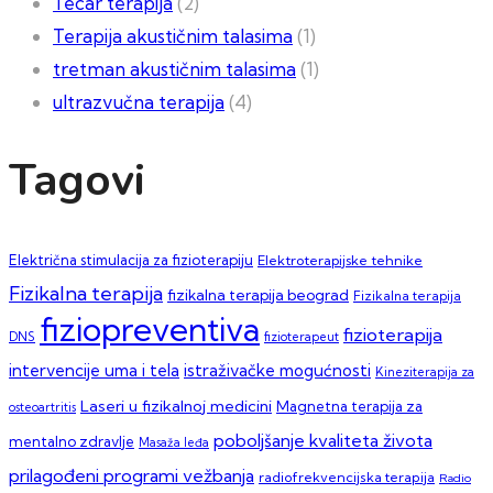
Tecar terapija
(2)
Terapija akustičnim talasima
(1)
tretman akustičnim talasima
(1)
ultrazvučna terapija
(4)
Tagovi
Električna stimulacija za fizioterapiju
Elektroterapijske tehnike
Fizikalna terapija
fizikalna terapija beograd
Fizikalna terapija
fiziopreventiva
fizioterapija
DNS
fizioterapeut
intervencije uma i tela
istraživačke mogućnosti
Kineziterapija za
Laseri u fizikalnoj medicini
Magnetna terapija za
osteoartritis
poboljšanje kvaliteta života
mentalno zdravlje
Masaža leđa
prilagođeni programi vežbanja
radiofrekvencijska terapija
Radio