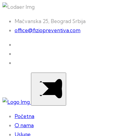
Mačvanska 25, Beograd Srbija
office@fiziopreventiva.com
Početna
O nama
Usluge