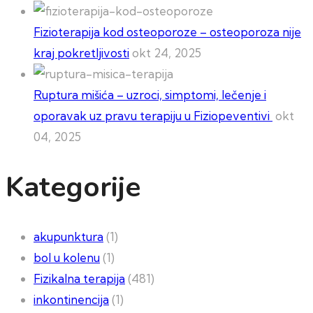
Fizioterapija kod osteoporoze – osteoporoza nije
kraj pokretljivosti
okt 24, 2025
Ruptura mišića – uzroci, simptomi, lečenje i
oporavak uz pravu terapiju u Fiziopeventivi
okt
04, 2025
Kategorije
akupunktura
(1)
bol u kolenu
(1)
Fizikalna terapija
(481)
inkontinencija
(1)