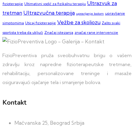
Ultrazvuk za
fizioterapije
Ultimativni vodič za fizikalnu terapiju
Ultrazvučna terapija
tretman
upravljanje
upravljanje bolom
Vežbe za skoliozu
simptomima
Zašto svaki
Uticaj fizioterapije
sportista treba da uključi
Značaj istezanja
značaj rane intervencije
FizioPreventiva pruža sveobuhvatnu brigu o vašem
zdravlju kroz napredne fizioterapeutske tretmane,
rehabilitaciju, personalizovane treninge i masaže
osiguravajući ojačanje tela i smanjenje bolova.
Kontakt
Mačvanska 25, Beograd Srbija