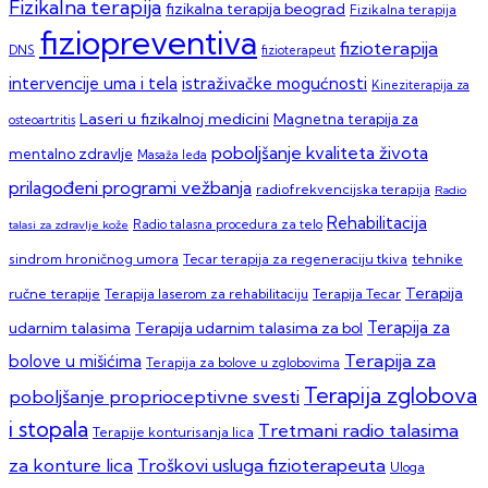
Fizikalna terapija
fizikalna terapija beograd
Fizikalna terapija
fiziopreventiva
fizioterapija
DNS
fizioterapeut
intervencije uma i tela
istraživačke mogućnosti
Kineziterapija za
Laseri u fizikalnoj medicini
Magnetna terapija za
osteoartritis
poboljšanje kvaliteta života
mentalno zdravlje
Masaža leđa
prilagođeni programi vežbanja
radiofrekvencijska terapija
Radio
Rehabilitacija
talasi za zdravlje kože
Radio talasna procedura za telo
sindrom hroničnog umora
Tecar terapija za regeneraciju tkiva
tehnike
Terapija
ručne terapije
Terapija laserom za rehabilitaciju
Terapija Tecar
Terapija za
Terapija udarnim talasima za bol
udarnim talasima
Terapija za
bolove u mišićima
Terapija za bolove u zglobovima
Terapija zglobova
poboljšanje proprioceptivne svesti
i stopala
Tretmani radio talasima
Terapije konturisanja lica
za konture lica
Troškovi usluga fizioterapeuta
Uloga