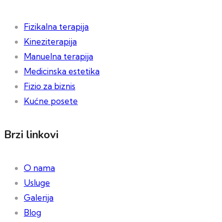
Fizikalna terapija
Kineziterapija
Manuelna terapija
Medicinska estetika
Fizio za biznis
Kućne posete
Brzi linkovi
O nama
Usluge
Galerija
Blog