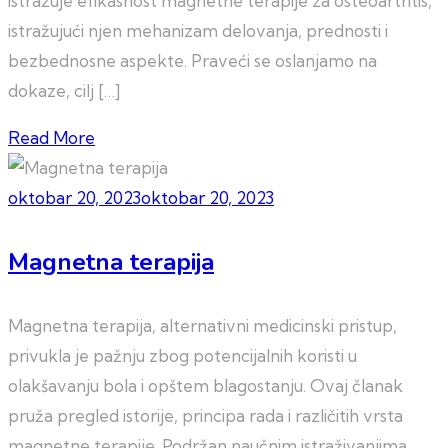
istražuje efikasnost magnetne terapije za osteoartritis,
istražujući njen mehanizam delovanja, prednosti i
bezbednosne aspekte. Praveći se oslanjamo na
dokaze, cilj […]
Read More
oktobar 20, 2023
oktobar 20, 2023
Magnetna terapija
Magnetna terapija, alternativni medicinski pristup,
privukla je pažnju zbog potencijalnih koristi u
olakšavanju bola i opštem blagostanju. Ovaj članak
pruža pregled istorije, principa rada i različitih vrsta
magnetne terapije. Podržan naučnim istraživanjima,