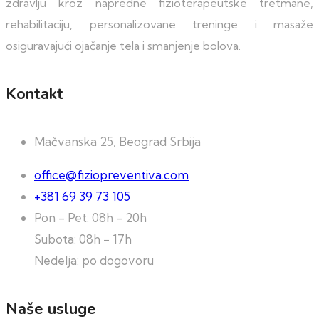
zdravlju kroz napredne fizioterapeutske tretmane,
rehabilitaciju, personalizovane treninge i masaže
osiguravajući ojačanje tela i smanjenje bolova.
Kontakt
Mačvanska 25, Beograd Srbija
office@fiziopreventiva.com
+381 69 39 73 105
Pon - Pet: 08h - 20h
Subota: 08h - 17h
Nedelja: po dogovoru
Naše usluge