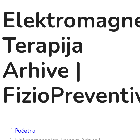
Elektromagn
Terapija
Arhive |
FizioPreventi
Početna
Elektromagnetna Terapija Arhive |