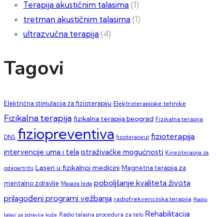
Terapija akustičnim talasima
(1)
tretman akustičnim talasima
(1)
ultrazvučna terapija
(4)
Tagovi
Električna stimulacija za fizioterapiju
Elektroterapijske tehnike
Fizikalna terapija
fizikalna terapija beograd
Fizikalna terapija
fiziopreventiva
fizioterapija
DNS
fizioterapeut
intervencije uma i tela
istraživačke mogućnosti
Kineziterapija za
Laseri u fizikalnoj medicini
Magnetna terapija za
osteoartritis
poboljšanje kvaliteta života
mentalno zdravlje
Masaža leđa
prilagođeni programi vežbanja
radiofrekvencijska terapija
Radio
Rehabilitacija
talasi za zdravlje kože
Radio talasna procedura za telo