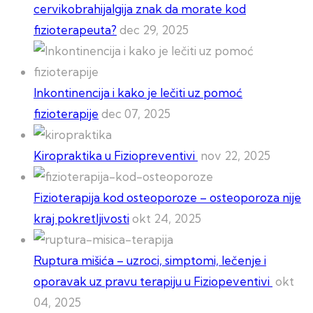
cervikobrahijalgija znak da morate kod
fizioterapeuta?
dec 29, 2025
Inkontinencija i kako je lečiti uz pomoć
fizioterapije
dec 07, 2025
Kiropraktika u Fiziopreventivi
nov 22, 2025
Fizioterapija kod osteoporoze – osteoporoza nije
kraj pokretljivosti
okt 24, 2025
Ruptura mišića – uzroci, simptomi, lečenje i
oporavak uz pravu terapiju u Fiziopeventivi
okt
04, 2025