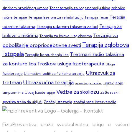
sindrom hroničnog umora
Tecar terapija za regeneraciju tkiva
tehnike
Terapija
ručne terapije
Terapija laserom za rehabilitaciju
Terapija Tecar
Terapija za
Terapija udarnim talasima za bol
udarnim talasima
Terapija za
bolove u mišićima
Terapija za bolove u zglobovima
Terapija zglobova
poboljšanje proprioceptivne svesti
i stopala
Tretmani radio talasima
Terapije konturisanja lica
za konture lica
Troškovi usluga fizioterapeuta
Uloga
Ultrazvuk za
fizioterapije
Ultimativni vodič za fizikalnu terapiju
Ultrazvučna terapija
tretman
upravljanje
upravljanje bolom
Vežbe za skoliozu
simptomima
Zašto svaki
Uticaj fizioterapije
sportista treba da uključi
Značaj istezanja
značaj rane intervencije
FizioPreventiva pruža sveobuhvatnu brigu o vašem