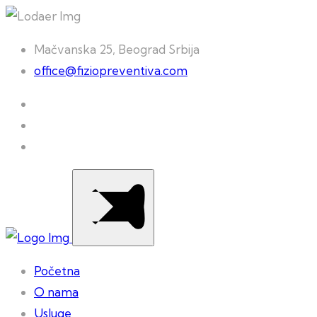
Mačvanska 25, Beograd Srbija
office@fiziopreventiva.com
Početna
O nama
Usluge