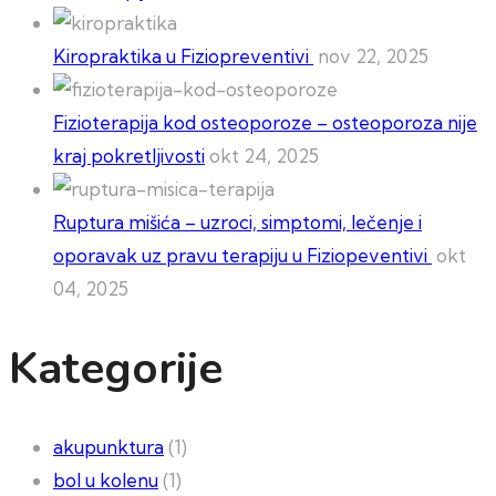
Kiropraktika u Fiziopreventivi
nov 22, 2025
Fizioterapija kod osteoporoze – osteoporoza nije
kraj pokretljivosti
okt 24, 2025
Ruptura mišića – uzroci, simptomi, lečenje i
oporavak uz pravu terapiju u Fiziopeventivi
okt
04, 2025
Kategorije
akupunktura
(1)
bol u kolenu
(1)