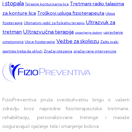
i stopala
Tretmani radio talasima
Terapije konturisanja lica
za konture lica
Troškovi usluga fizioterapeuta
Uloga
Ultrazvuk za
fizioterapije
Ultimativni vodič za fizikalnu terapiju
Ultrazvučna terapija
tretman
upravljanje
upravljanje bolom
Vežbe za skoliozu
simptomima
Zašto svaki
Uticaj fizioterapije
sportista treba da uključi
Značaj istezanja
značaj rane intervencije
FizioPreventiva pruža sveobuhvatnu brigu o vašem
zdravlju kroz napredne fizioterapeutske tretmane,
rehabilitaciju, personalizovane treninge i masaže
osiguravajući ojačanje tela i smanjenje bolova.