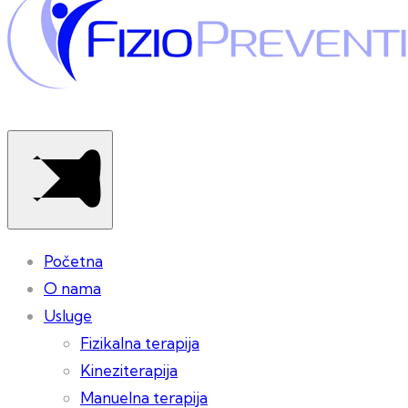
Početna
O nama
Usluge
Fizikalna terapija
Kineziterapija
Manuelna terapija