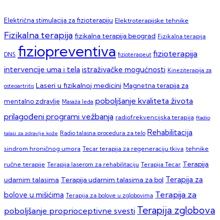
Električna stimulacija za fizioterapiju
Elektroterapijske tehnike
Fizikalna terapija
fizikalna terapija beograd
Fizikalna terapija
fiziopreventiva
fizioterapija
DNS
fizioterapeut
intervencije uma i tela
istraživačke mogućnosti
Kineziterapija za
Laseri u fizikalnoj medicini
Magnetna terapija za
osteoartritis
poboljšanje kvaliteta života
mentalno zdravlje
Masaža leđa
prilagođeni programi vežbanja
radiofrekvencijska terapija
Radio
Rehabilitacija
talasi za zdravlje kože
Radio talasna procedura za telo
sindrom hroničnog umora
Tecar terapija za regeneraciju tkiva
tehnike
Terapija
ručne terapije
Terapija laserom za rehabilitaciju
Terapija Tecar
Terapija za
Terapija udarnim talasima za bol
udarnim talasima
Terapija za
bolove u mišićima
Terapija za bolove u zglobovima
Terapija zglobova
poboljšanje proprioceptivne svesti