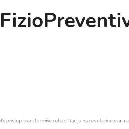
FizioPreventi
 pristup transformiše rehabilitaciju na revolucionaran na