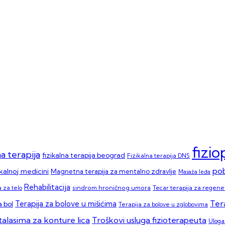
fizi
na terapija
fizikalna terapija beograd
Fizikalna terapija DNS
pob
ikalnoj medicini
Magnetna terapija za mentalno zdravlje
Masaža leđa
Rehabilitacija
sindrom hroničnog umora
Tecar terapija za regener
 za telo
Ter
Terapija za bolove u mišićima
 bol
Terapija za bolove u zglobovima
talasima za konture lica
Troškovi usluga fizioterapeuta
Uloga 