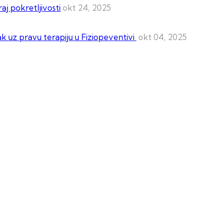
aj pokretljivosti
okt 24, 2025
ak uz pravu terapiju u Fiziopeventivi
okt 04, 2025