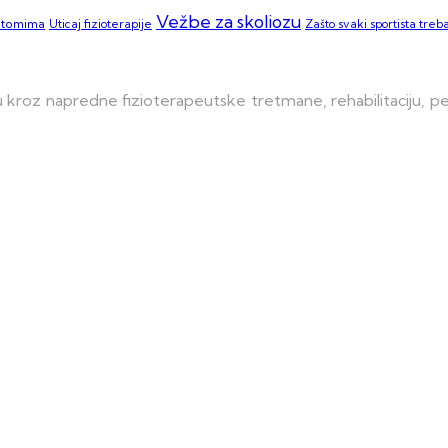
Vežbe za skoliozu
ptomima
Zašto svaki sportista treba
Uticaj fizioterapije
kroz napredne fizioterapeutske tretmane, rehabilitaciju, pers