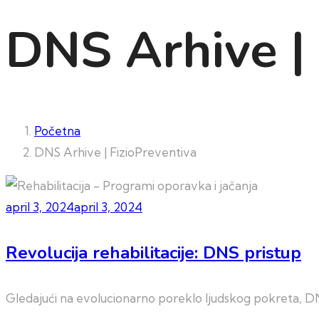
DNS Arhive | 
Početna
DNS Arhive | FizioPreventiva
april 3, 2024
april 3, 2024
Revolucija rehabilitacije: DNS pristup
Gledajući na evolucionarno poreklo ljudskog pokreta, DNS