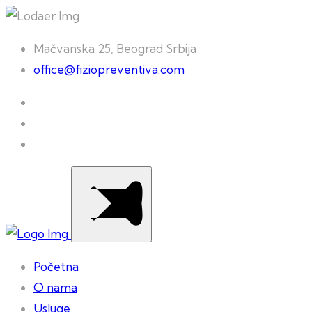
Mačvanska 25, Beograd Srbija
office@fiziopreventiva.com
Početna
O nama
Usluge