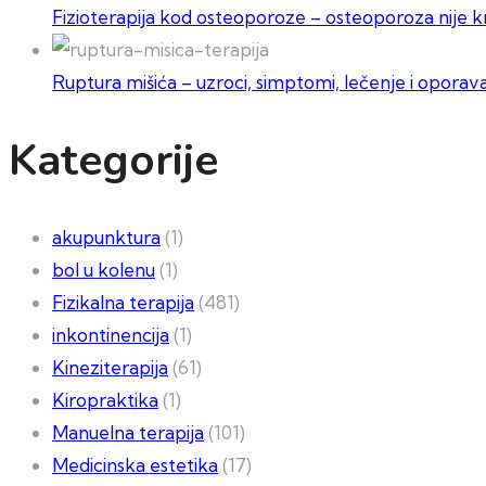
Fizioterapija kod osteoporoze – osteoporoza nije kr
Ruptura mišića – uzroci, simptomi, lečenje i oporav
Kategorije
akupunktura
(1)
bol u kolenu
(1)
Fizikalna terapija
(481)
inkontinencija
(1)
Kineziterapija
(61)
Kiropraktika
(1)
Manuelna terapija
(101)
Medicinska estetika
(17)