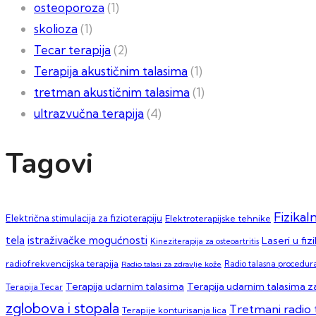
osteoporoza
(1)
skolioza
(1)
Tecar terapija
(2)
Terapija akustičnim talasima
(1)
tretman akustičnim talasima
(1)
ultrazvučna terapija
(4)
Tagovi
Fizikal
Električna stimulacija za fizioterapiju
Elektroterapijske tehnike
tela
istraživačke mogućnosti
Laseri u fiz
Kineziterapija za osteoartritis
radiofrekvencijska terapija
Radio talasi za zdravlje kože
Radio talasna procedura
Terapija udarnim talasima za
Terapija udarnim talasima
Terapija Tecar
zglobova i stopala
Tretmani radio 
Terapije konturisanja lica