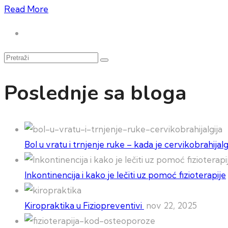
Read More
Pretraži
Poslednje sa bloga
Bol u vratu i trnjenje ruke – kada je cervikobrahija
Inkontinencija i kako je lečiti uz pomoć fizioterapije
Kiropraktika u Fiziopreventivi
nov 22, 2025