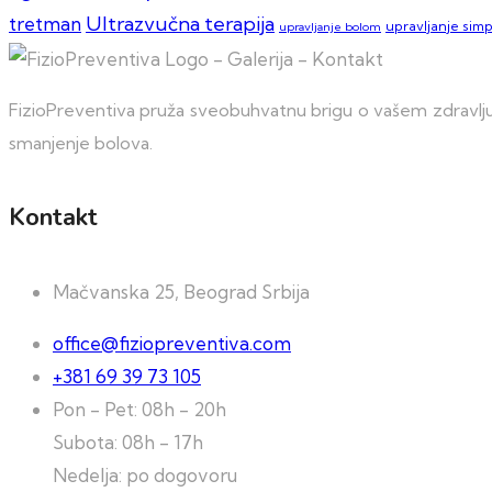
Ultrazvučna terapija
tretman
upravljanje sim
upravljanje bolom
FizioPreventiva pruža sveobuhvatnu brigu o vašem zdravlju 
smanjenje bolova.
Kontakt
Mačvanska 25, Beograd Srbija
office@fiziopreventiva.com
+381 69 39 73 105
Pon - Pet: 08h - 20h
Subota: 08h - 17h
Nedelja: po dogovoru