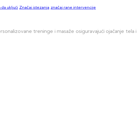
 da uključi
Značaj istezanja
značaj rane intervencije
onalizovane treninge i masaže osiguravajući ojačanje tela i