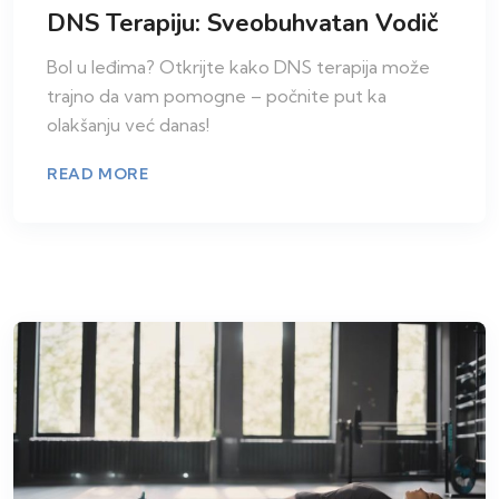
DNS Terapiju: Sveobuhvatan Vodič
Bol u leđima? Otkrijte kako DNS terapija može
trajno da vam pomogne – počnite put ka
olakšanju već danas!
READ MORE