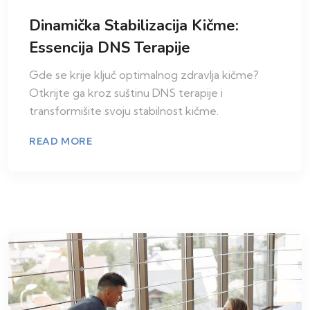
Dinamička Stabilizacija Kičme:
Essencija DNS Terapije
Gde se krije ključ optimalnog zdravlja kičme?
Otkrijte ga kroz suštinu DNS terapije i
transformišite svoju stabilnost kičme.
READ MORE