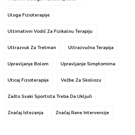
Uloga Fizioterapije
Ultimativni Vodič Za Fizikalnu Terapiju
Ultrazvuk Za Tretman
Ultrazvučna Terapija
Upravljanje Bolom
Upravljanje Simptomima
Uticaj Fizioterapije
Vežbe Za Skoliozu
Zašto Svaki Sportista Treba Da Uključi
Značaj Istezanja
Značaj Rane Intervencije