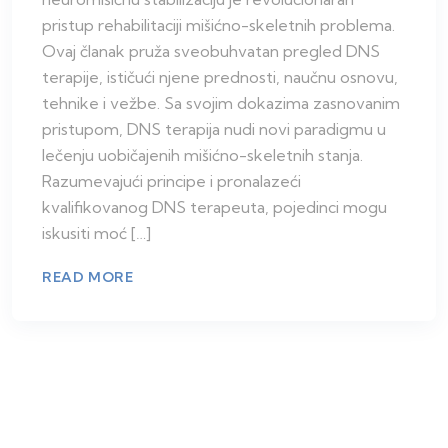
pristup rehabilitaciji mišićno-skeletnih problema.
Ovaj članak pruža sveobuhvatan pregled DNS
terapije, ističući njene prednosti, naučnu osnovu,
tehnike i vežbe. Sa svojim dokazima zasnovanim
pristupom, DNS terapija nudi novi paradigmu u
lečenju uobičajenih mišićno-skeletnih stanja.
Razumevajući principe i pronalazeći
kvalifikovanog DNS terapeuta, pojedinci mogu
iskusiti moć […]
READ MORE