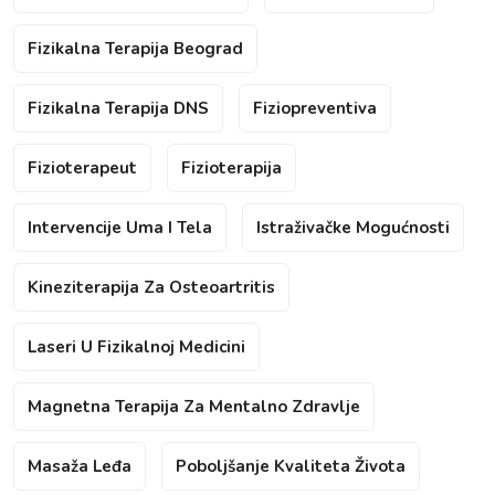
Fizikalna Terapija Beograd
Fizikalna Terapija DNS
Fiziopreventiva
Fizioterapeut
Fizioterapija
Intervencije Uma I Tela
Istraživačke Mogućnosti
Kineziterapija Za Osteoartritis
Laseri U Fizikalnoj Medicini
Magnetna Terapija Za Mentalno Zdravlje
Masaža Leđa
Poboljšanje Kvaliteta Života