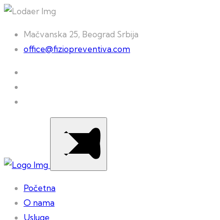
Mačvanska 25, Beograd Srbija
office@fiziopreventiva.com
Početna
O nama
Usluge