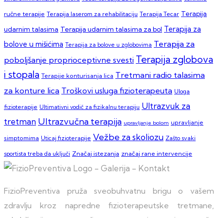
Terapija
ručne terapije
Terapija laserom za rehabilitaciju
Terapija Tecar
Terapija za
Terapija udarnim talasima za bol
udarnim talasima
Terapija za
bolove u mišićima
Terapija za bolove u zglobovima
Terapija zglobova
poboljšanje proprioceptivne svesti
i stopala
Tretmani radio talasima
Terapije konturisanja lica
za konture lica
Troškovi usluga fizioterapeuta
Uloga
Ultrazvuk za
fizioterapije
Ultimativni vodič za fizikalnu terapiju
Ultrazvučna terapija
tretman
upravljanje
upravljanje bolom
Vežbe za skoliozu
simptomima
Zašto svaki
Uticaj fizioterapije
sportista treba da uključi
Značaj istezanja
značaj rane intervencije
FizioPreventiva pruža sveobuhvatnu brigu o vašem
zdravlju kroz napredne fizioterapeutske tretmane,