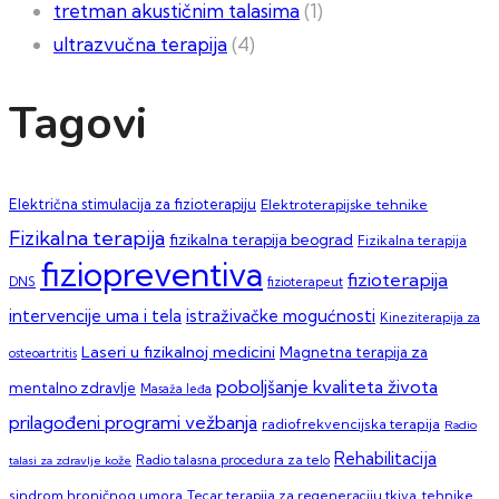
tretman akustičnim talasima
(1)
ultrazvučna terapija
(4)
Tagovi
Električna stimulacija za fizioterapiju
Elektroterapijske tehnike
Fizikalna terapija
fizikalna terapija beograd
Fizikalna terapija
fiziopreventiva
fizioterapija
DNS
fizioterapeut
intervencije uma i tela
istraživačke mogućnosti
Kineziterapija za
Laseri u fizikalnoj medicini
Magnetna terapija za
osteoartritis
poboljšanje kvaliteta života
mentalno zdravlje
Masaža leđa
prilagođeni programi vežbanja
radiofrekvencijska terapija
Radio
Rehabilitacija
talasi za zdravlje kože
Radio talasna procedura za telo
sindrom hroničnog umora
Tecar terapija za regeneraciju tkiva
tehnike