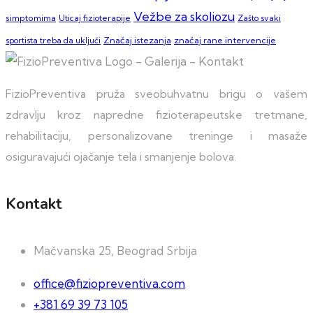
Vežbe za skoliozu
simptomima
Zašto svaki
Uticaj fizioterapije
sportista treba da uključi
Značaj istezanja
značaj rane intervencije
FizioPreventiva pruža sveobuhvatnu brigu o vašem
zdravlju kroz napredne fizioterapeutske tretmane,
rehabilitaciju, personalizovane treninge i masaže
osiguravajući ojačanje tela i smanjenje bolova.
Kontakt
Mačvanska 25, Beograd Srbija
office@fiziopreventiva.com
+381 69 39 73 105