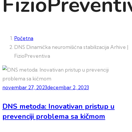
FizioPreventi
Početna
DNS Dinamička neuromišićna stabilizacija Arhive |
FizioPreventiva
novembar 27, 2023
decembar 2, 2023
DNS metoda: Inovativan pristup u
prevenciji problema sa kičmom