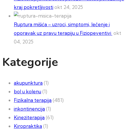
kraj pokretljivosti
okt 24, 2025
Ruptura mišića – uzroci, simptomi, lečenje i
oporavak uz pravu terapiju u Fiziopeventivi
okt
04, 2025
Kategorije
akupunktura
(1)
bol u kolenu
(1)
Fizikalna terapija
(481)
inkontinencija
(1)
Kineziterapija
(61)
Kiropraktika
(1)