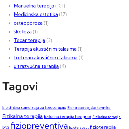
Manuelna terapija
(101)
Medicinska estetika
(17)
osteoporoza
(1)
skolioza
(1)
Tecar terapija
(2)
Terapija akustičnim talasima
(1)
tretman akustičnim talasima
(1)
ultrazvučna terapija
(4)
Tagovi
Električna stimulacija za fizioterapiju
Elektroterapijske tehnike
Fizikalna terapija
fizikalna terapija beograd
Fizikalna terapija
fiziopreventiva
fizioterapija
DNS
fizioterapeut