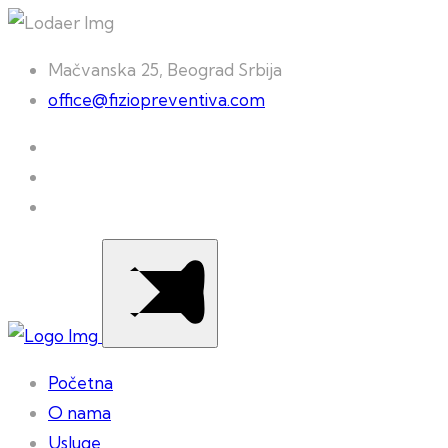
Mačvanska 25, Beograd Srbija
office@fiziopreventiva.com
Početna
O nama
Usluge