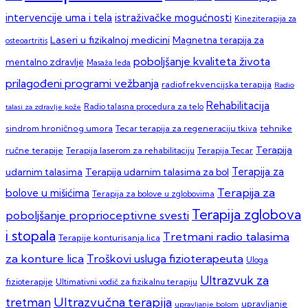
intervencije uma i tela
istraživačke mogućnosti
Kineziterapija za
Laseri u fizikalnoj medicini
Magnetna terapija za
osteoartritis
poboljšanje kvaliteta života
mentalno zdravlje
Masaža leđa
prilagođeni programi vežbanja
radiofrekvencijska terapija
Radio
Rehabilitacija
talasi za zdravlje kože
Radio talasna procedura za telo
sindrom hroničnog umora
Tecar terapija za regeneraciju tkiva
tehnike
Terapija
ručne terapije
Terapija laserom za rehabilitaciju
Terapija Tecar
Terapija za
Terapija udarnim talasima za bol
udarnim talasima
Terapija za
bolove u mišićima
Terapija za bolove u zglobovima
Terapija zglobova
poboljšanje proprioceptivne svesti
i stopala
Tretmani radio talasima
Terapije konturisanja lica
za konture lica
Troškovi usluga fizioterapeuta
Uloga
Ultrazvuk za
fizioterapije
Ultimativni vodič za fizikalnu terapiju
Ultrazvučna terapija
tretman
upravljanje
upravljanje bolom