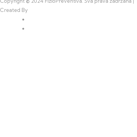
Copyright © 2024 FizioPreventiva. Sva prava zadržana |
Created By
Web Building Team