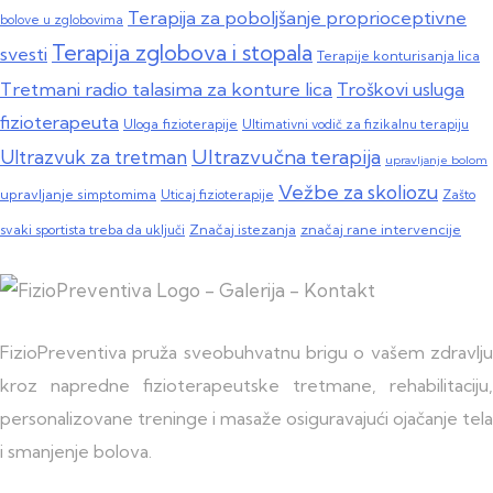
Terapija za poboljšanje proprioceptivne
bolove u zglobovima
Terapija zglobova i stopala
svesti
Terapije konturisanja lica
Tretmani radio talasima za konture lica
Troškovi usluga
fizioterapeuta
Uloga fizioterapije
Ultimativni vodič za fizikalnu terapiju
Ultrazvučna terapija
Ultrazvuk za tretman
upravljanje bolom
Vežbe za skoliozu
upravljanje simptomima
Zašto
Uticaj fizioterapije
svaki sportista treba da uključi
Značaj istezanja
značaj rane intervencije
FizioPreventiva pruža sveobuhvatnu brigu o vašem zdravlju
kroz napredne fizioterapeutske tretmane, rehabilitaciju,
personalizovane treninge i masaže osiguravajući ojačanje tela
i smanjenje bolova.