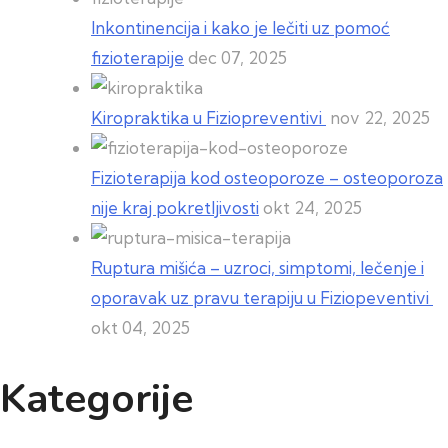
Inkontinencija i kako je lečiti uz pomoć
fizioterapije
dec 07, 2025
Kiropraktika u Fiziopreventivi
nov 22, 2025
Fizioterapija kod osteoporoze – osteoporoza
nije kraj pokretljivosti
okt 24, 2025
Ruptura mišića – uzroci, simptomi, lečenje i
oporavak uz pravu terapiju u Fiziopeventivi
okt 04, 2025
Kategorije