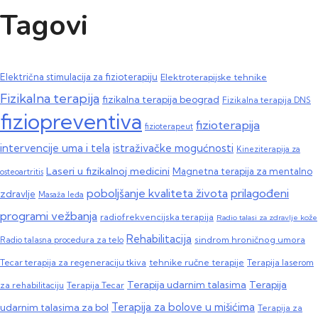
Tagovi
Električna stimulacija za fizioterapiju
Elektroterapijske tehnike
Fizikalna terapija
fizikalna terapija beograd
Fizikalna terapija DNS
fiziopreventiva
fizioterapija
fizioterapeut
intervencije uma i tela
istraživačke mogućnosti
Kineziterapija za
Laseri u fizikalnoj medicini
Magnetna terapija za mentalno
osteoartritis
poboljšanje kvaliteta života
prilagođeni
zdravlje
Masaža leđa
programi vežbanja
radiofrekvencijska terapija
Radio talasi za zdravlje kože
Rehabilitacija
sindrom hroničnog umora
Radio talasna procedura za telo
Tecar terapija za regeneraciju tkiva
tehnike ručne terapije
Terapija laserom
Terapija
Terapija udarnim talasima
za rehabilitaciju
Terapija Tecar
Terapija za bolove u mišićima
udarnim talasima za bol
Terapija za