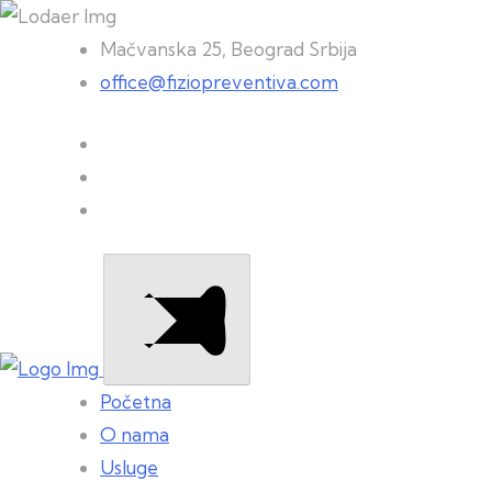
Mačvanska 25, Beograd Srbija
office@fiziopreventiva.com
Početna
O nama
Usluge