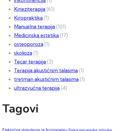
inkontinencija
(1)
Kineziterapija
(61)
Kiropraktika
(1)
Manuelna terapija
(101)
Medicinska estetika
(17)
osteoporoza
(1)
skolioza
(1)
Tecar terapija
(2)
Terapija akustičnim talasima
(1)
tretman akustičnim talasima
(1)
ultrazvučna terapija
(4)
Tagovi
Električna stimulacija za fizioterapiju
Elektroterapijske tehnike