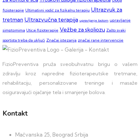
Uloga
Ultrazvuk za
fizioterapije
Ultimativni vodič za fizikalnu terapiju
Ultrazvučna terapija
tretman
upravljanje
upravljanje bolom
Vežbe za skoliozu
simptomima
Zašto svaki
Uticaj fizioterapije
sportista treba da uključi
Značaj istezanja
značaj rane intervencije
FizioPreventiva pruža sveobuhvatnu brigu o vašem
zdravlju kroz napredne fizioterapeutske tretmane,
rehabilitaciju, personalizovane treninge i masaže
osiguravajući ojačanje tela i smanjenje bolova.
Kontakt
Mačvanska 25, Beograd Srbija