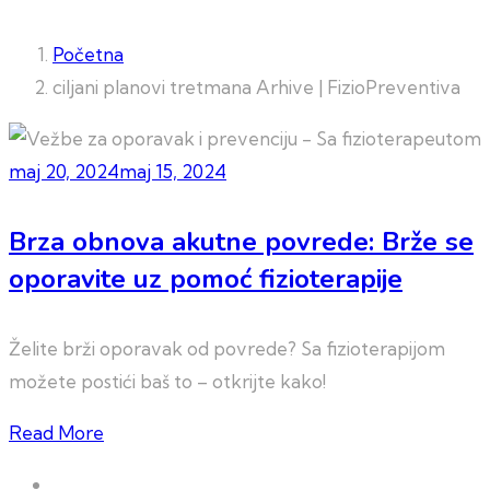
Početna
ciljani planovi tretmana Arhive | FizioPreventiva
maj 20, 2024
maj 15, 2024
Brza obnova akutne povrede: Brže se
oporavite uz pomoć fizioterapije
Želite brži oporavak od povrede? Sa fizioterapijom
možete postići baš to – otkrijte kako!
Read More