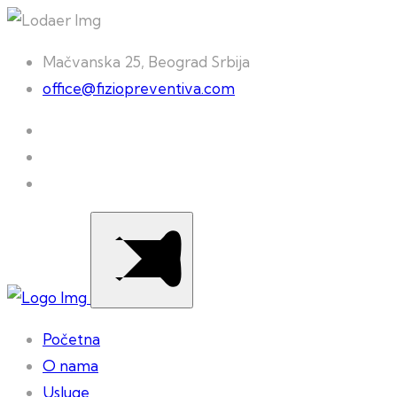
Mačvanska 25, Beograd Srbija
office@fiziopreventiva.com
Početna
O nama
Usluge