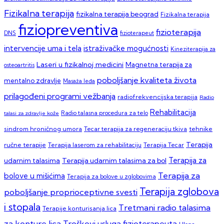
Fizikalna terapija
fizikalna terapija beograd
Fizikalna terapija
fiziopreventiva
fizioterapija
DNS
fizioterapeut
intervencije uma i tela
istraživačke mogućnosti
Kineziterapija za
Laseri u fizikalnoj medicini
Magnetna terapija za
osteoartritis
poboljšanje kvaliteta života
mentalno zdravlje
Masaža leđa
prilagođeni programi vežbanja
radiofrekvencijska terapija
Radio
Rehabilitacija
talasi za zdravlje kože
Radio talasna procedura za telo
sindrom hroničnog umora
Tecar terapija za regeneraciju tkiva
tehnike
Terapija
ručne terapije
Terapija laserom za rehabilitaciju
Terapija Tecar
Terapija za
Terapija udarnim talasima za bol
udarnim talasima
Terapija za
bolove u mišićima
Terapija za bolove u zglobovima
Terapija zglobova
poboljšanje proprioceptivne svesti
i stopala
Tretmani radio talasima
Terapije konturisanja lica
za konture lica
Troškovi usluga fizioterapeuta