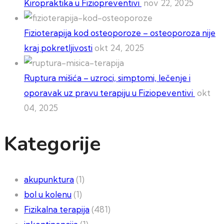
Kiropraktika u Fiziopreventivi
nov 22, 2025
Fizioterapija kod osteoporoze – osteoporoza nije
kraj pokretljivosti
okt 24, 2025
Ruptura mišića – uzroci, simptomi, lečenje i
oporavak uz pravu terapiju u Fiziopeventivi
okt
04, 2025
Kategorije
akupunktura
(1)
bol u kolenu
(1)
Fizikalna terapija
(481)