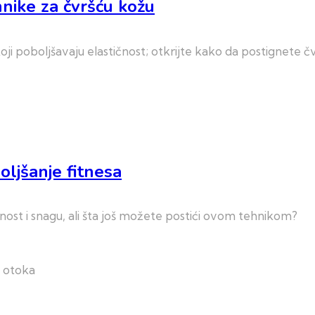
nike za čvršću kožu
 poboljšavaju elastičnost; otkrijte kako da postignete čv
oljšanje fitnesa
nost i snagu, ali šta još možete postići ovom tehnikom?