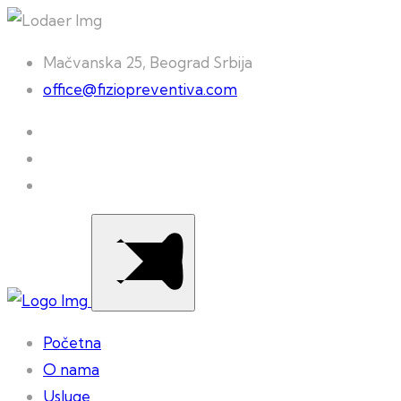
Mačvanska 25, Beograd Srbija
office@fiziopreventiva.com
Početna
O nama
Usluge