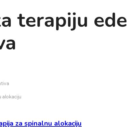
za terapiju ed
va
ntiva
apija za spinalnu alokaciju