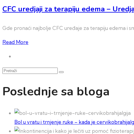
CFC uredjaji za terapiju edema – Uredja
Gde pronaći najbolje CFC uređaje za terapiju edema i sm
Read More
Pretraži
Poslednje sa bloga
Bol u vratu i trnjenje ruke – kada je cervikobrahija