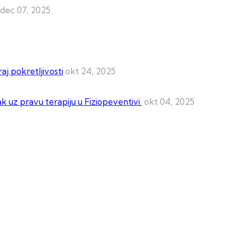
dec 07, 2025
aj pokretljivosti
okt 24, 2025
ak uz pravu terapiju u Fiziopeventivi
okt 04, 2025