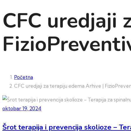
CFC uredjaji 
FizioPreventi
Početna
CFC uredjaji za terapiju edema Arhive | FizioPreve
oktobar 19, 2024
Šrot terapija i prevencija skolioze – Ter