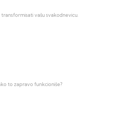
e transformisati vašu svakodnevicu.
kako to zapravo funkcioniše?