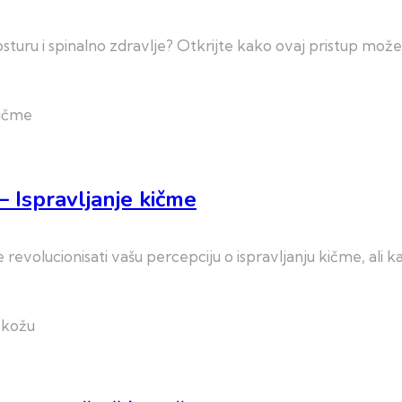
osturu i spinalno zdravlje? Otkrijte kako ovaj pristup mož
– Ispravljanje kičme
evolucionisati vašu percepciju o ispravljanju kičme, ali 