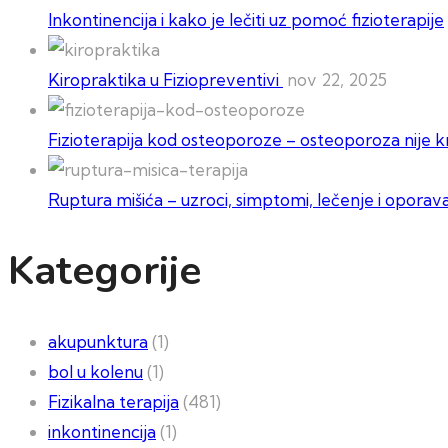
Inkontinencija i kako je lečiti uz pomoć fizioterapije
Kiropraktika u Fiziopreventivi
nov 22, 2025
Fizioterapija kod osteoporoze – osteoporoza nije kr
Ruptura mišića – uzroci, simptomi, lečenje i oporav
Kategorije
akupunktura
(1)
bol u kolenu
(1)
Fizikalna terapija
(481)
inkontinencija
(1)